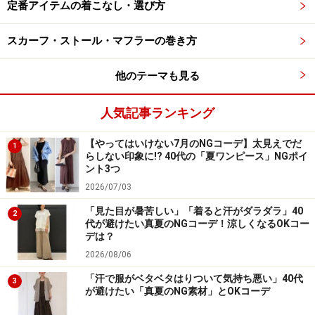
ので、カラーボトムスにも挑戦しやすいシーズン。写真
定番アイテムの着こなし・選び方
のように、コートの裾からしまむらのグリーンパンツを
スカーフ・ストール・マフラーの巻き方
のぞかせるようなコーデも今っぽく、おすすめです。
他のテーマも見る
人気記事ランキング
【やってはいけない7月のNGコーデ】太見えでだ
1
らしない印象に!? 40代の「夏ワンピース」NGポイ
ント3つ
2026/07/03
「見た目が暑苦しい」「着ると汗がダラダラ」40
2
代が避けたい真夏のNGコーデ！涼しくなるOKコー
デは？
2026/08/06
「汗で服がベタベタはりついて気持ち悪い」40代
3
4. センタープレス入りのきれいめパンツも
が避けたい「真夏のNG素材」とOKコーデ
プチプラで