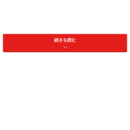
続きを読む
1. マーメイドスカートならロング丈でも美
シルエット
腰まわりがすっきり見えるマーメイドスカートは買い！ 出
典：WEAR
ロングスカートはアラフォー世代のマストアイテム。中
でも下半身のラインがきれいに見える「マーメイドスカ
ート」はカジュアルすぎず大人向け。腰まわりはすっき