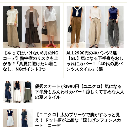
2. チェック柄なら大人も取り入れやすくお
しゃれ度もアップ
【やってはいけない8月のNG
ALL2990円の神パンツ3選
コーデ】熱中症のリスクも上
【GU】気になる下半身をおし
大きめのチェック柄は秋らしさもあり、おしゃれ度もアッ
がる!?「真夏に避けたい着こ
ゃれにカバー！「40代の夏パ
プ 出典：WEAR
なし」NGポイント3つ
ンツスタイル」3選
大きめのチェック柄が大胆なロングスカートはコーデの
主役になってくれるアイテム。柄ものでも、トラッドな
優秀スカートが3990円【ユニクロ】気になる
下半身もふんわりカバー！涼しくて甘めな大人
印象のチェック柄なら子供っぽくならず着こなせるの
の夏スタイル
で、アラフォー世代でも取り入れやすいのが嬉しいです
よね。
【ユニクロ】太めプリーツで脚がすらっと見
え！ ドット柄が上品な「涼しげシフォンスカ
ート」コーデ
柄入りボトムスも、しまむらプライスならトライしやす