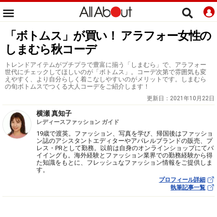
「ボトムス」が買い！ アラフォー女性の
しまむら秋コーデ
トレンドアイテムがプチプラで豊富に揃う「しまむら」で、アラフォー
世代にチェックしてほしいのが「ボトムス」。コーデ次第で雰囲気も変
えやすく、より自分らしく着こなしやすいのがメリットです。しまむら
の旬ボトムスでつくる大人コーデをご紹介します！
更新日：
2021年10月22日
横瀬 真知子
レディースファッション ガイド
19歳で渡英。ファッション、写真を学び、帰国後はファッショ
ン誌のアシスタントエディターやアパレルブランドの販売、プ
レス・PRとして勤務。以前は自身のオンラインショップにてバ
イイングも。海外経験とファッション業界での勤務経験から得
た知識をもとに、フレッシュなファッション情報をご提供しま
す。
プロフィール詳細
執筆記事一覧