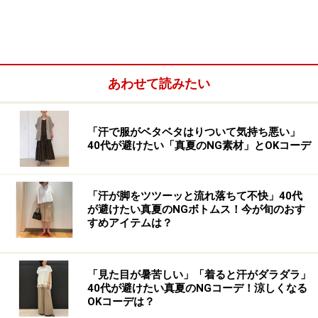
り、脚のラインもすらっと見えるので、ボリュームが出
やすいロングスカートもスマートにはけるのがメリット
です。スエード調素材で高見えする上に、しまむらなら
1790円（税抜き）とプチプラ。見つけたら即買いがおす
あわせて読みたい
すめです。
「汗で服がベタベタはりついて気持ち悪い」
40代が避けたい「真夏のNG素材」とOKコーデ
「汗が脚をツツーッと流れ落ちて不快」40代
が避けたい真夏のNGボトムス！今が旬のおす
すめアイテムは？
「見た目が暑苦しい」「着ると汗がダラダラ」
40代が避けたい真夏のNGコーデ！涼しくなる
OKコーデは？