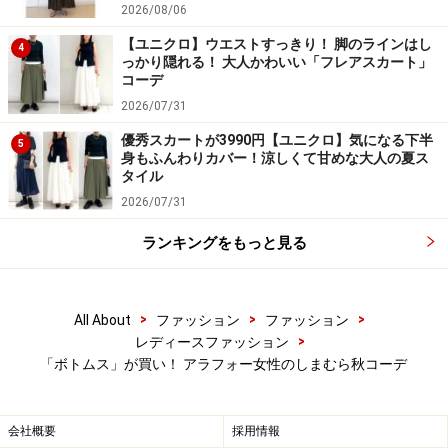
2026/08/06
【ユニクロ】ウエストすっきり！ 脚のラインはし
4
っかり隠れる！ 大人かわいい「フレアスカート」
コーデ
ブラウンのセンタープレスパンツなら真面目すぎずデイリー
2026/07/31
に使いやすい 出典：WEAR
優秀スカートが3990円【ユニクロ】気になる下半
5
身もふんわりカバー！涼しくて甘めな大人の夏ス
アラフォー世代が一本持っておくと、間違いなく使える
タイル
のがセンタープレス入りパンツ。ブラックやグレーだ
2026/07/31
と、コーデによってはオフィス感が出たり、堅いイメー
ランキングをもっと見る
ジになってしまうこともありますが、ブラウンならカジ
ュアルにも合わせやすく、オンオフ問わず使えます。し
まむらのセンタープレス入りパンツは程よく太さのある
>
>
>
All About
ファッション
ファッション
ストレートシルエットではきやすいのも◎です。
>
レディースファッション
「ボトムス」が買い！ アラフォー女性のしまむら秋コーデ
5. サロペット付きスカートはコスパも抜群
会社概要
採用情報