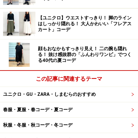
いので、無難なコーデが増えやすい秋冬のスパイス役に
なってくれそうです。
【ユニクロ】ウエストすっきり！ 脚のライン
はしっかり隠れる！ 大人かわいい「フレアス
カート」コーデ
3. ビビッドカラーのパンツで今っぽさ抜群
顔もおなかもすっきり見え！ 二の腕も隠れ
る！ 抜け感抜群の「ふんわりワンピ」でつく
る40代の夏コーデ
今年トレンドの派手色パンツも、しまむらプライスなら取り
この記事に関連するテーマ
入れやすい 出典：WEAR
ユニクロ・GU・ZARA・しまむらのおすすめ
今年はビビッドカラーなど派手カラーがトレンド。イエ
ローやレッド、グリーンなど目の覚めるような明るい色
春服・夏服・春コーデ・夏コーデ
使いのパンツも多く出ています。「派手で合わせにくそ
う」と普段なら躊躇してしまうかもしれませんが、秋冬
秋服・冬服・秋コーデ・冬コーデ
はアウターなどを羽織ってトップスの面積も大きくなる