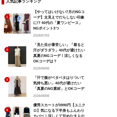
人気記事ランキング
【やってはいけない7月のNGコ
1
ーデ】太見えでだらしない印象
に!? 40代の「夏ワンピース」
NGポイント3つ
2026/07/03
「見た目が暑苦しい」「着ると
2
汗がダラダラ」40代が避けたい
真夏のNGコーデ！涼しくなる
OKコーデは？
2026/08/06
「汗で服がベタベタはりついて
3
気持ち悪い」40代が避けたい
「真夏のNG素材」とOKコーデ
2026/08/06
優秀スカートが3990円【ユニク
4
ロ】気になる下半身もふんわり
カバー！涼しくて甘めな大人の