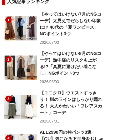
人気記事ランキング
【やってはいけない7月のNGコ
1
ーデ】太見えでだらしない印象
に!? 40代の「夏ワンピース」
NGポイント3つ
2026/07/03
【やってはいけない8月のNGコ
2
ーデ】熱中症のリスクも上が
る!?「真夏に避けたい着こな
し」NGポイント3つ
2026/08/03
【ユニクロ】ウエストすっき
3
り！ 脚のラインはしっかり隠れ
る！ 大人かわいい「フレアスカ
ート」コーデ
2026/07/31
ALL2990円の神パンツ3選
4
【GU】気になる下半身をおしゃ