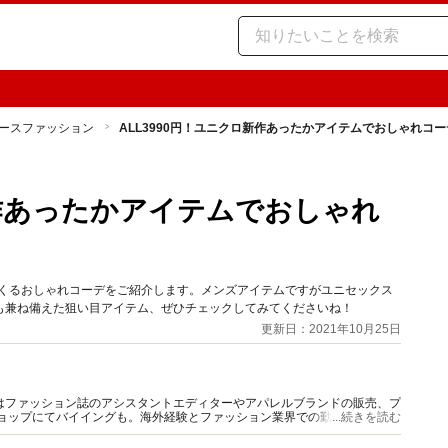
ースファッション
ALL3990円！ユニクロ新作あったかアイテムでおしゃれコー
新作あったかアイテムでおしゃれ
つくるおしゃれコーデをご紹介します。メンズアイテムですがユニセックス
も兼ね備えた狙い目アイテム、ぜひチェックしてみてくださいね！
更新日：2021年10月25日
はファッション誌のアシスタントエディターやアパレルブランドの販売、プ
ショップにてバイイングも。海外経験とファッション業界での勤務経験から
...続きを読む
報をご提供します。