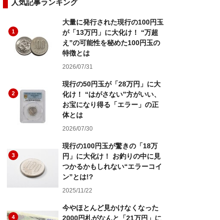
人気記事ランキング
大量に発行された現行の100円玉
1
が「13万円」に大化け！ “万超
え”の可能性を秘めた100円玉の
特徴とは
2026/07/31
現行の50円玉が「28万円」に大
2
化け！ “はがさない”方がいい、
お宝になり得る「エラー」の正
体とは
2026/07/30
現行の100円玉が驚きの「18万
3
円」に大化け！ お釣りの中に見
つかるかもしれない“エラーコイ
ン”とは!?
2025/11/22
今やほとんど見かけなくなった
4
2000円札がなんと「21万円」に