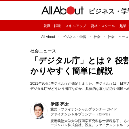
ビジネス・学
就職・転職
スキルアップ
資格・スクール
起業
All About
ビジネス・学習
社会
社会ニュース
社会ニュース
「デジタル庁」とは？ 役
かりやすく簡単に解説
2021年9月にデジタル庁が発足しました。デジタル庁は、日
デジタル庁がどういう省庁なのか、具体的な取り組みや国民へ
伊藤 亮太
株式・ファイナンシャルプランナー ガイド
ファイナンシャルプランナー（CFP®）
慶應義塾大学大学院商学研究科修士課程修了。そ
ージャパン株式会社」設立。ファイナンシャル・