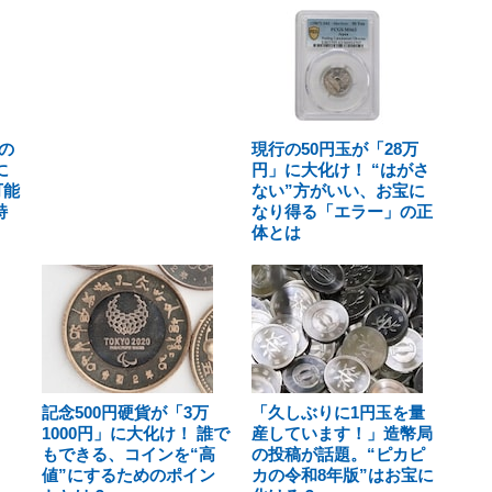
の
現行の50円玉が「28万
に
円」に大化け！ “はがさ
可能
ない”方がいい、お宝に
特
なり得る「エラー」の正
体とは
記念500円硬貨が「3万
「久しぶりに1円玉を量
1000円」に大化け！ 誰で
産しています！」造幣局
もできる、コインを“高
の投稿が話題。“ピカピ
値”にするためのポイン
カの令和8年版”はお宝に