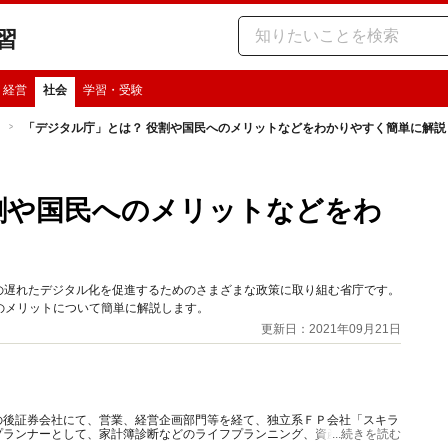
習
・経営
社会
学習・受験
「デジタル庁」とは？ 役割や国民へのメリットなどをわかりやすく簡単に解説
割や国民へのメリットなどをわ
本の遅れたデジタル化を促進するためのさまざまな政策に取り組む省庁です。
のメリットについて簡単に解説します。
更新日：2021年09月21日
の後証券会社にて、営業、経営企画部門等を経て、独立系ＦＰ会社「スキラ
プランナーとして、家計簿診断などのライフプランニング、資産運用、保険
...続きを読む