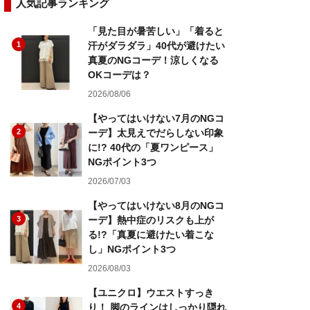
人気記事ランキング
「見た目が暑苦しい」「着ると
1
汗がダラダラ」40代が避けたい
真夏のNGコーデ！涼しくなる
OKコーデは？
2026/08/06
【やってはいけない7月のNGコ
2
ーデ】太見えでだらしない印象
に!? 40代の「夏ワンピース」
NGポイント3つ
2026/07/03
【やってはいけない8月のNGコ
3
ーデ】熱中症のリスクも上が
る!?「真夏に避けたい着こな
し」NGポイント3つ
2026/08/03
【ユニクロ】ウエストすっき
4
り！ 脚のラインはしっかり隠れ