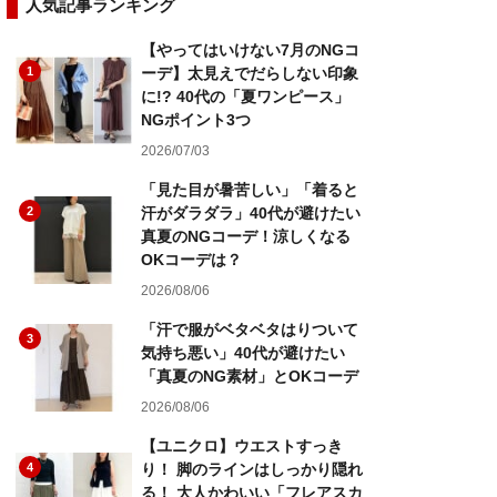
人気記事ランキング
【やってはいけない7月のNGコ
1
ーデ】太見えでだらしない印象
に!? 40代の「夏ワンピース」
NGポイント3つ
2026/07/03
「見た目が暑苦しい」「着ると
2
汗がダラダラ」40代が避けたい
真夏のNGコーデ！涼しくなる
OKコーデは？
2026/08/06
「汗で服がベタベタはりついて
3
気持ち悪い」40代が避けたい
「真夏のNG素材」とOKコーデ
2026/08/06
【ユニクロ】ウエストすっき
4
り！ 脚のラインはしっかり隠れ
る！ 大人かわいい「フレアスカ