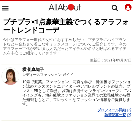
プチプラ×1点豪華主義でつくるアラフォ
ートレンドコーデ
今回はアラフォー世代の女性におすすめしたい、プチプラにハイブラン
ドなどを合わせて着こなすミックスコーデについてご紹介します。今の
アラフォー世代が若い頃も人気だったアイテムや名品と呼ばれるアイテ
ムを中心にご紹介していきます！
更新日：
2021年09月07日
横瀬 真知子
レディースファッション ガイド
19歳で渡英。ファッション、写真を学び、帰国後はファッショ
ン誌のアシスタントエディターやアパレルブランドの販売、プ
レス・PRとして勤務。以前は自身のオンラインショップにてバ
イイングも。海外経験とファッション業界での勤務経験から得
た知識をもとに、フレッシュなファッション情報をご提供しま
す。
プロフィール詳細
執筆記事一覧