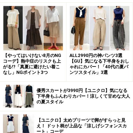
ートは、ちょっと古い印象になってしまうかも。コンサ
バ派の人に人気が高いイメージのエルメスですが、アラ
フォー女性が今、おしゃれに取り入れるなら、洋服のカ
ラーとバッグのカラーを馴染ませたワントーンコーデは
いかがですか？ 写真のように5000円以下のプチプラシャ
ツとデニムのコーデに、ブルーのバッグで色を合わせる
【やってはいけない8月のNG
ALL2990円の神パンツ3選
と、ブランドを強調しすぎず、今っぽく抜け感のある仕
コーデ】熱中症のリスクも上
【GU】気になる下半身をおし
上がりになっておすすめです。
がる!?「真夏に避けたい着こ
ゃれにカバー！「40代の夏パ
なし」NGポイント3つ
ンツスタイル」3選
2. カジュアルな秋色コーデにロゴバッグで
優秀スカートが3990円【ユニクロ】気になる
下半身もふんわりカバー！涼しくて甘めな大人
アクセントを
の夏スタイル
【ユニクロ】太めプリーツで脚がすらっと見
え！ ドット柄が上品な「涼しげシフォンスカ
ート」コーデ
シンプルなシャツコーデには、ロゴ入りバッグがアクセント