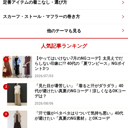
みてくださいね。
定番アイテムの着こなし・選び方
スカーフ・ストール・マフラーの巻き方
3. ユニクロパンツをグッチの名品ローファ
他のテーマも見る
ーで格上げ
人気記事ランキング
【やってはいけない7月のNGコーデ】太見えでだ
1
らしない印象に!? 40代の「夏ワンピース」NGポイ
名品と呼ばれるグッチのローファーでユニクロパンツを格上
ント3つ
げ！ 出典：WEAR
2026/07/03
「名品」とも呼ばれ、時代を問わずずっと履ける優秀ア
「見た目が暑苦しい」「着ると汗がダラダラ」40
2
イテムがグッチのローファーです。美しく無駄のないシ
代が避けたい真夏のNGコーデ！涼しくなるOKコー
デは？
ルエットは、トラッドなきちんと感もありながら、履く
2026/08/06
だけで気分を上げてくれるアイテムですよね。
「汗で服がベタベタはりついて気持ち悪い」40代
3
が避けたい「真夏のNG素材」とOKコーデ
おしゃれは足元から、という言葉もある通り、プチプラ