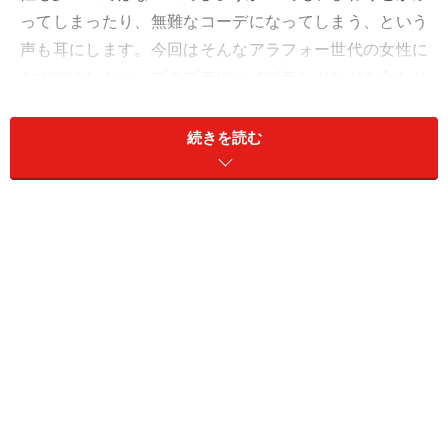
ってしまったり、無難なコーデになってしまう、という
声も耳にします。今回はそんなアラフォー世代の女性に
おすすめしたい、プチプラにハイブランドなどを合わせ
て着こなす、ミックスコーデをご紹介します。若いころ
に買ってすでに持っている人が多いアイテムや、馴染み
続きを読む
の強い人気アイテムをメインにご紹介していきますの
で、ぜひチェックしてみてくださいね！
1. プチプラシャツ＆エルメスのバッグでワ
ントーンコーデ