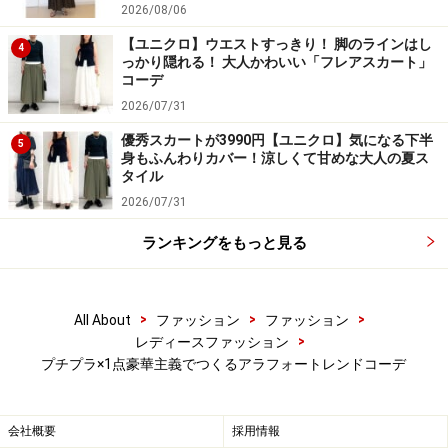
は洋服で取り入れて、シューズなどの小物にいいものを
2026/08/06
合わせるバランスは、抜け感もありつつコーディネート
【ユニクロ】ウエストすっきり！ 脚のラインはし
4
っかり隠れる！ 大人かわいい「フレアスカート」
を引き締めてくれるので、大人の女性にぜひおすすめし
コーデ
たい組み合わせ。
2026/07/31
優秀スカートが3990円【ユニクロ】気になる下半
5
写真のようにユニクロの白パンツを合わせたメンズライ
身もふんわりカバー！涼しくて甘めな大人の夏ス
クなコーディネートは、そのままだとメンズ感が強すぎ
タイル
たり、ラフなイメージにもなりそうですが、グッチのロ
2026/07/31
ーファーを合わせたことでワンランク上の印象に。佇ま
ランキングをもっと見る
いが違うハイブランドのシューズは、何気ないコーディ
ネートをおしゃれに見せてくれる力があるのも魅力で
す。
>
>
>
All About
ファッション
ファッション
>
レディースファッション
プチプラ×1点豪華主義でつくるアラフォートレンドコーデ
会社概要
採用情報