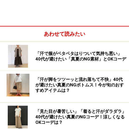
あわせて読みたい
「汗で服がベタベタはりついて気持ち悪い」
40代が避けたい「真夏のNG素材」とOKコーデ
visのプチプラシャツと色を揃えてワントーンコーデに 出
典：WEAR
「汗が脚をツツーッと流れ落ちて不快」40代
が避けたい真夏のNGボトムス！今が旬のおす
コーディネートに取り入れやすいハイブランドのアイテ
すめアイテムは？
ムといえば、やっぱりバッグ。中でもエルメスのバッグ
は知らない人がいない、有名アイテムですよね。
「見た目が暑苦しい」「着ると汗がダラダラ」
40代が避けたい真夏のNGコーデ！涼しくなる
でも、こなれ感のあるおしゃれがトレンド全盛の今、エ
OKコーデは？
ルメスのバッグだけが目立ってしまうようなコーディネ