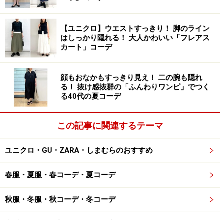
に 出典：WEAR
プチプラアイテムは、デザインや色使いにはあまり凝っ
【ユニクロ】ウエストすっきり！ 脚のライン
はしっかり隠れる！ 大人かわいい「フレアス
ていない分、どこかで見たような雰囲気のアイテムも多
カート」コーデ
く、シンプルなワンツーコーデだと無難な印象にもなり
やすいという一面も……。そんな時に合わせたいのが、エ
顔もおなかもすっきり見え！ 二の腕も隠れ
ルメスのロゴ入りバッグ。今、アラフォー世代の女性に
る！ 抜け感抜群の「ふんわりワンピ」でつく
る40代の夏コーデ
は20代の頃よく見かけた、または今もまだ持っている、
という人も多いであろう、人気のバッグですよね。
この記事に関連するテーマ
エコバッグを持ち歩くのが浸透している今、ラフなサブ
ユニクロ・GU・ZARA・しまむらのおすすめ
バッグをあえてコーディネートの外し役として選ぶ人も
増えてきています。エルメスのロゴ入りバッグのカジュ
春服・夏服・春コーデ・夏コーデ
アルな雰囲気も、また新たに今のムードにマッチしてい
るのでおすすめです。ロゴがキャッチーな印象で、今っ
秋服・冬服・秋コーデ・冬コーデ
ぽい抜け感のある仕上がりになるので、ぜひトライして