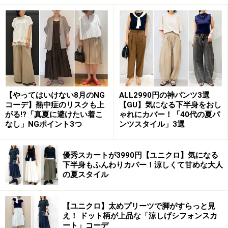
カラバリは写真のオレンジ、ベージュ、ブラックの計3
色。パッとかぶるだけでOKでコーディネートが簡単なア
ノラックのデザインは、普段のワンマルウェアにプラス
するのにも、はじめてのアウトドアコーデにもぴったり
です。
【やってはいけない8月のNG
ALL2990円の神パンツ3選
コーデ】熱中症のリスクも上
【GU】気になる下半身をおし
2. 汗をかいても乾きやすいドライスウェッ
がる!?「真夏に避けたい着こ
ゃれにカバー！「40代の夏パ
トプルオーバー
なし」NGポイント3つ
ンツスタイル」3選
優秀スカートが3990円【ユニクロ】気になる
下半身もふんわりカバー！涼しくて甘めな大人
GU ドライスウェットプルオーバー 1990円（税込）（※9月
の夏スタイル
下旬発売予定）（※一部店舗のみ販売）
GUの「ドライスウェットプルオーバー」は通常のスウェ
【ユニクロ】太めプリーツで脚がすらっと見
ット感覚で着られて、さらに機能性も兼ね備えた優秀ト
え！ ドット柄が上品な「涼しげシフォンスカ
ート」コーデ