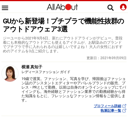
GUから新登場！プチプラで機能性抜群の
アウトドアウェア3選
ジーユーから2021年9月6日、新たにアウトドアラインがデビュー。普段
着にも本格的なアウトドアにも使えるアイテムが、お馴染みのブランド
でプチプラで手に入れられるのは嬉しいですよね！ 大人の女性におすす
めのアイテムを3点ご紹介します。
更新日：
2021年09月09日
横瀬 真知子
レディースファッション ガイド
19歳で渡英。ファッション、写真を学び、帰国後はファッショ
ン誌のアシスタントエディターやアパレルブランドの販売、プ
レス・PRとして勤務。以前は自身のオンラインショップにてバ
イイングも。海外経験とファッション業界での勤務経験から得
た知識をもとに、フレッシュなファッション情報をご提供しま
す。
プロフィール詳細
執筆記事一覧