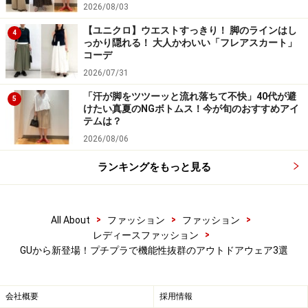
2026/08/03
新登場した、GUのアウトドアライン、ぜひチェックして
【ユニクロ】ウエストすっきり！ 脚のラインはし
4
っかり隠れる！ 大人かわいい「フレアスカート」
みてくださいね！
コーデ
2026/07/31
※記事内容は執筆時点のものです。最新の内容をご確認くださ
い。
「汗が脚をツツーッと流れ落ちて不快」40代が避
5
けたい真夏のNGボトムス！今が旬のおすすめアイ
テムは？
【編集部おすすめの購入サイト】
2026/08/06
ランキングをもっと見る
Amazonで人気のレディースファッションをチェッ
ク！
>
>
>
楽天市場で人気のレディースファッションをチェ
All About
ファッション
ファッション
ック！
>
レディースファッション
GUから新登場！プチプラで機能性抜群のアウトドアウェア3選
会社概要
採用情報