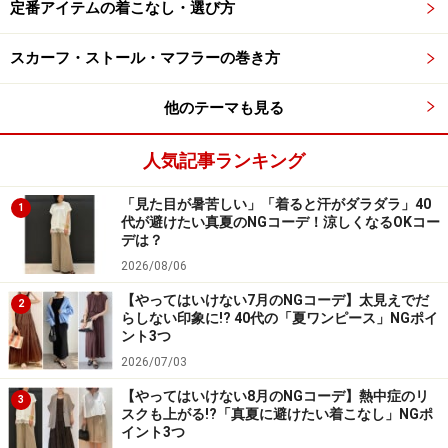
3. アウトドアでもスカートが楽しめるのが
定番アイテムの着こなし・選び方
新鮮
スカーフ・ストール・マフラーの巻き方
他のテーマも見る
GU フレアロングスカート 1990円（税込）（※一部店舗の
み販売）
人気記事ランキング
アウトドアコーデのボトムスといえば、動きやすく丈夫
なパンツ一択、というイメージですが、ジーユーからは
「見た目が暑苦しい」「着ると汗がダラダラ」40
1
代が避けたい真夏のNGコーデ！涼しくなるOKコー
「フレアロングスカート」が登場！ ストレッチ性があ
デは？
り、アウトドアで、街で、とさまざまなシーンで着られ
2026/08/06
るシンプルな万能スカートです。
【やってはいけない7月のNGコーデ】太見えでだ
2
らしない印象に!? 40代の「夏ワンピース」NGポイ
ント3つ
ウエストに施されたテープベルトもカジュアルなアクセ
2026/07/03
ントに。雨や汚れを弾く撥水機能付き。公園コーデな
【やってはいけない8月のNGコーデ】熱中症のリ
ど、ちょっとした外へのお出かけでコーディネートの幅
3
スクも上がる!?「真夏に避けたい着こなし」NGポ
が広がるのも魅力的です。
イント3つ