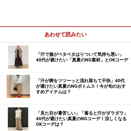
あわせて読みたい
GU マルチブロックアノラックパーカ 3990円（税込）（※
一部店舗のみ販売）
「汗で服がベタベタはりついて気持ち悪い」
40代が避けたい「真夏のNG素材」とOKコーデ
普段使いにはもちろん、本格的なアウトドアウェアとし
ても頼りになる「マルチブロックアノラックパーカ」。
防風（風の侵入を防ぐ）、耐久撥水（持続して水を弾
「汗が脚をツツーッと流れ落ちて不快」40代
が避けたい真夏のNGボトムス！今が旬のおす
く）、耐水圧（染み込みにくくする）、透湿（蒸れにく
すめアイテムは？
くする）の4つの機能が備わっているため、雨の日や風
の強い日など天候の悪い時にレインコート代わりに着た
「見た目が暑苦しい」「着ると汗がダラダラ」
り、体を動かすような汗をかきやすいシーンにも使い勝
40代が避けたい真夏のNGコーデ！涼しくなる
手抜群です。
OKコーデは？