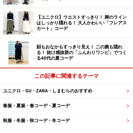
ップス。
吸水速乾機能付きで、汗をかいても快適な着心地が続く
【ユニクロ】ウエストすっきり！ 脚のライン
はしっかり隠れる！ 大人かわいい「フレアス
ので、汗をかいた後に冷えやすい秋冬のアウトドアシー
カート」コーデ
ンでも重宝するアイテムです。
顔もおなかもすっきり見え！ 二の腕も隠れ
また、生地に厚みのあるスウェットだと、天気の悪い秋
る！ 抜け感抜群の「ふんわりワンピ」でつく
る40代の夏コーデ
冬の時期は乾くまでに時間がかかってしまうこともあり
ますが、そんなデメリットもクリアする、日常生活の中
での使いやすさにも注目です。
この記事に関連するテーマ
ユニクロ・GU・ZARA・しまむらのおすすめ
ストレッチ性が高くアウトドアはもちろん、スポーツ時
にもぴったり。首元の襟がしっかり立っていて、小顔に
春服・夏服・春コーデ・夏コーデ
見せてくれそうなのも女性には嬉しいデザインです。
秋服・冬服・秋コーデ・冬コーデ