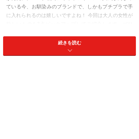
ている今、お馴染みのブランドで、しかもプチプラで手
に入れられるのは嬉しいですよね！ 今回は大人の女性が
欲しいものを3点ピックアップしてご紹介します。ぜひ
チェックしてみてくださいね（ジーユーの一部店舗およ
びオンラインストアのみでの販売です）。
続きを読む
1. 防風、耐水など機能性も大充実のアノラ
ックパーカ