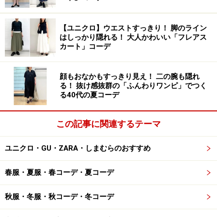
ユニクロ コットンドビーTブラウス 2990円（税込）
【ユニクロ】ウエストすっきり！ 脚のライン
はしっかり隠れる！ 大人かわいい「フレアス
「コットンドビーTブラウス」は、さっとかぶるだけで
カート」コーデ
着られるプルオーバータイプのTブラウス。フロント部
分は詰まったクルーネックでクリーンなルックスに仕上
顔もおなかもすっきり見え！ 二の腕も隠れ
げながら、袖口を太めに取りつつ、少しギャザーの入っ
る！ 抜け感抜群の「ふんわりワンピ」でつく
る40代の夏コーデ
た袖のディテールなど、シンプルな中にもどこかおしゃ
れ感のあるデザインに仕上がっています。
この記事に関連するテーマ
素材は柔らかなコットン100％。きれいめ見えするデザ
ユニクロ・GU・ZARA・しまむらのおすすめ
インな上、肌触りや着心地もいいのは、大人の女性にも
嬉しいですよね。
春服・夏服・春コーデ・夏コーデ
センタープレス入りのパンツやシンプルなスカートを合
秋服・冬服・秋コーデ・冬コーデ
わせるときれいめコーデになりますし、デニムなどを合