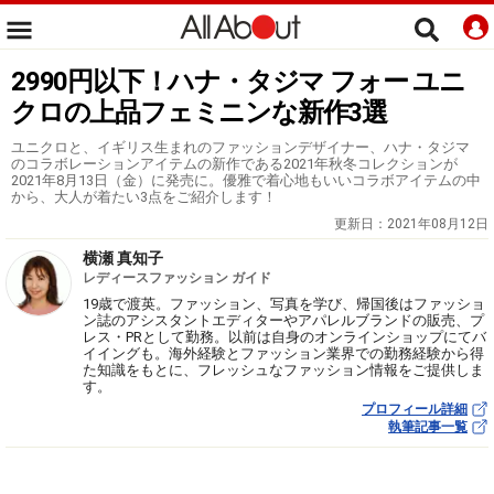
2990円以下！ハナ・タジマ フォー ユニ
クロの上品フェミニンな新作3選
ユニクロと、イギリス生まれのファッションデザイナー、ハナ・タジマ
のコラボレーションアイテムの新作である2021年秋冬コレクションが
2021年8月13日（金）に発売に。優雅で着心地もいいコラボアイテムの中
から、大人が着たい3点をご紹介します！
更新日：
2021年08月12日
横瀬 真知子
レディースファッション ガイド
19歳で渡英。ファッション、写真を学び、帰国後はファッショ
ン誌のアシスタントエディターやアパレルブランドの販売、プ
レス・PRとして勤務。以前は自身のオンラインショップにてバ
イイングも。海外経験とファッション業界での勤務経験から得
た知識をもとに、フレッシュなファッション情報をご提供しま
す。
プロフィール詳細
執筆記事一覧