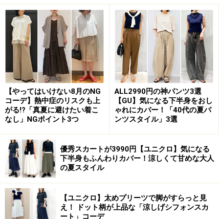
生地は100％レーヨンの柔らか素材。肩の部分は着た時
に自然に落ちるドロップショルダーなので、しなやかに
身体に沿ってくれるのも、フェミニンに着られるポイン
トです。
一枚できれいめパンツやロングスカートと合わせても、
【やってはいけない8月のNG
ALL2990円の神パンツ3選
コーデ】熱中症のリスクも上
【GU】気になる下半身をおし
前のボタンを開けて半袖Tシャツやノースリーブにさら
がる!?「真夏に避けたい着こ
ゃれにカバー！「40代の夏パ
りと羽織っても素敵に着こなせそう。1990円というプチ
なし」NGポイント3つ
ンツスタイル」3選
プラには見えない、華やかフェミニンなアイテムです。
優秀スカートが3990円【ユニクロ】気になる
下半身もふんわりカバー！涼しくて甘めな大人
の夏スタイル
2. シンプルでもどこかおしゃれ感のあるT
ブラウス
【ユニクロ】太めプリーツで脚がすらっと見
え！ ドット柄が上品な「涼しげシフォンスカ
ート」コーデ