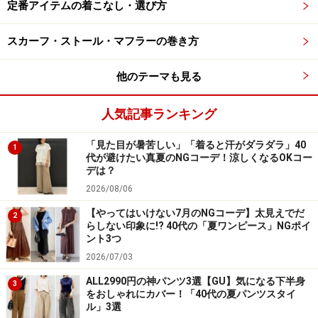
わせるとカジュアルダウンしたコーデに。合わせるボト
定番アイテムの着こなし・選び方
ムス次第でいろんな表情のコーデが楽しめる着まわし力
スカーフ・ストール・マフラーの巻き方
も魅力です。
他のテーマも見る
袖口にギャザーが入っていておしゃれ見えします
人気記事ランキング
カラバリはブラックと、淡く上品な発色のブルーの2
「見た目が暑苦しい」「着ると汗がダラダラ」40
色。次にご紹介する「コットンドビーテーパードクロッ
1
代が避けたい真夏のNGコーデ！涼しくなるOKコー
プドパンツ」とセットアップとしても着ることができ、
デは？
よりコーディネートの幅を広げてくれるのも注目したい
2026/08/06
ポイントです。
【やってはいけない7月のNGコーデ】太見えでだ
2
らしない印象に!? 40代の「夏ワンピース」NGポイ
ント3つ
2026/07/03
3. 肌触りのいいコットン素材をきれい色で
ALL2990円の神パンツ3選【GU】気になる下半身
楽しめるテーパードパンツ
3
をおしゃれにカバー！「40代の夏パンツスタイ
ル」3選