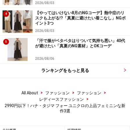
2026/08/03
【やってはいけない8月のNGコーデ】熱中症のリ
4
スクも上がる!?「真夏に避けたい着こなし」NGポ
ユニクロ コットンドビーテーパードクロップドパンツ
イント3つ
2990円（税込）
2026/08/03
「コットンドビーテーパードクロップドパンツ」は、
「汗で服がベタベタはりついて気持ち悪い」40代
5
100％コットン素材を使用した一押しのパンツ。筒の太
が避けたい「真夏のNG素材」とOKコーデ
さにはゆとりもありながら、裾に向かって少し細めにな
2026/08/06
っているテーパードシルエットは着た時にダボッとしす
ぎないところが大人向け。
ランキングをもっと見る
少し短めのクロップド丈なので、トップスとのバランス
>
>
>
All About
ファッション
ファッション
も取りやすく、足元のおしゃれも楽しめます。テーパー
>
レディースファッション
ド型で少しゆったりとしたトップスと合わせるとバラン
2990円以下！ハナ・タジマ フォー ユニクロの上品フェミニンな新
スがいいのも、ふんわりしたトップスが好きな大人の女
作3選
性に嬉しいポイントです。