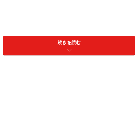
続きを読む
1. コーデの主役になるきれい色のプリント
シャツで気分を上げて
ユニクロ レーヨンジョーゼットプリントバンドカラーシャ
ツ 1990円（税込）
「レーヨンジョーゼットプリントバンドカラーシャツ」
は、ピンクのベースカラーの上に、繊細なプリントが施
された、柔らかく女性らしい印象を与えてくれるフェミ