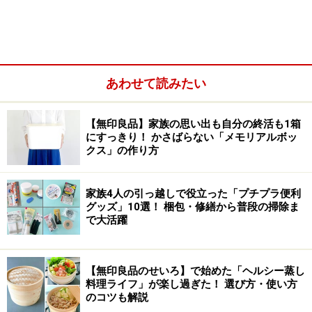
あわせて読みたい
All About独自の調査によると、キッチンスポンジを買い
【無印良品】家族の思い出も自分の終活も1箱
替える頻度は1か月～2か月が30%と一番多く、次に1週
にすっきり！ かさばらない「メモリアルボッ
間～1か月以内が28.2%という結果になりました。食洗機
クス」の作り方
の有無でも違いが出てくるとは思いますが、ヘタりが出
て使いづらくなる頃に買い替える人が多いようです。
家族4人の引っ越しで役立った「プチプラ便利
グッズ」10選！ 梱包・修繕から普段の掃除ま
で大活躍
つい「まだ使えるからもったいない」と思いがちです
が、雑菌だらけのスポンジで食器を洗っていると思うと
怖くなりますね。そこで私は、数年前から“
毎週日曜日に
【無印良品のせいろ】で始めた「ヘルシー蒸し
キッチンスポンジを替える
”ことをルーティンにしていま
料理ライフ」が楽し過ぎた！ 選び方・使い方
のコツも解説
す。