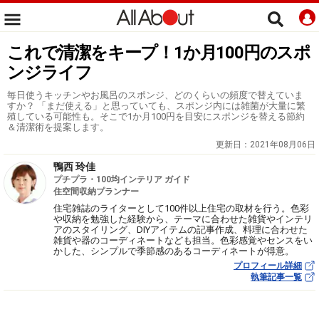
これで清潔をキープ！1か月100円のスポ
ンジライフ
毎日使うキッチンやお風呂のスポンジ、どのくらいの頻度で替えていま
すか？ 「まだ使える」と思っていても、スポンジ内には雑菌が大量に繁
殖している可能性も。そこで1か月100円を目安にスポンジを替える節約
＆清潔術を提案します。
更新日：
2021年08月06日
鴨西 玲佳
プチプラ・100均インテリア ガイド
住空間収納プランナー
住宅雑誌のライターとして100件以上住宅の取材を行う。色彩
や収納を勉強した経験から、テーマに合わせた雑貨やインテリ
アのスタイリング、DIYアイテムの記事作成、料理に合わせた
雑貨や器のコーディネートなども担当。色彩感覚やセンスをい
かした、シンプルで季節感のあるコーディネートが得意。
プロフィール詳細
執筆記事一覧