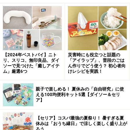
日曜日にスポンジを替える＝月曜の朝は気
持ちもリセット
ちょっと憂鬱な月曜の朝も、頑張ろうというスイッチが入り
【2024年ベストバイ】ニト
災害時にも役立つと話題の
ます
リ、スリコ、無印良品、ダイ
「アイラップ」、普段のごは
ソーで見つけた「癒しアイテ
ん作りでどう使う？ 初心者向
スポンジを1週間で替えるのはもったいないと思いがち
ム」厳選6つ
けレシピを実践！
です。でも1日にスポンジを何回使うか数えてみると、
食洗機がない我が家では1日に10回以上使っていること
親子で楽しめる！ 夏休みの「自由研究」に使
える100均便利キット5選【ダイソー＆セリ
がわかりました。当然しっかり乾かす時間がないので、
ア】
雑菌は増える一方です。
【セリア】コスパ最強の夏祭り！ 暑すぎる夏
ちなみにスポンジを替えるタイミングは日曜の夜、つま
休みは「おうち縁日」で涼しく楽しく盛り上が
り夕食の後にしています。そうすると毎週月曜の朝は新
ろう