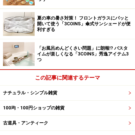
しいスポンジを使えるので、1週間の始まりと一緒に気
持ちもリセットされる気がします。
夏の車の暑さ対策！ フロントガラスにパッと
開いて使う「3COINS」傘式サンシェードが便
利すぎる
1か月100円を目安にスポンジ選びを
「お風呂めんどくさい問題」に朗報!? バスタ
イムが楽しくなる「3COINS」秀逸アイテム3
つ
ソフトタイプのセリアのスポンジがお気に入りです
この記事に関連するテーマ
今まであらゆる100均のスポンジを試してきましたが、
柔らかすぎず硬すぎず、小さすぎず大きすぎず、食器に
ナチュラル・シンプル雑貨
キズをつけにくいスポンジを選んだ結果、私はセリアで
販売している、この6個入りのスポンジに辿り着きまし
100均・100円ショップの雑貨
た。これなら1個20円以下。1週間ごとにスポンジを替え
ても経費は100円、コスパも使い心地もバッチリです。
古道具・アンティーク