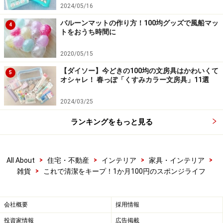
2024/05/16
バルーンマットの作り方！100均グッズで風船マッ
4
トをおうち時間に
2020/05/15
耐久性の良いスポンジを使いたい方は、水
【ダイソー】今どきの100均の文房具はかわいくて
5
キレの良さがポイント
オシャレ！ 春っぽ「くすみカラー文房具」11選
2024/03/25
ランキングをもっと見る
1個100円のスポンジなら1か月程度は使いたいですよね
1個100円以上のスポンジの魅力は、高い耐久性と使用感
の良さですよね。6個100円のスポンジを使っている私か
>
>
>
>
All About
住宅・不動産
インテリア
家具・インテリア
>
雑貨
これで清潔をキープ！1か月100円のスポンジライフ
らすると、正直1か月くらいは使いたいところです。と
はいえ1か月交換しないと菌の繁殖が気になるので、で
きれば水キレの良い商品を選ぶことをオススメします。
会社概要
採用情報
投資家情報
広告掲載