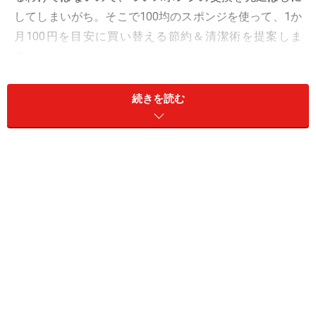
してしまいがち。そこで100均のスポンジを使って、1か
月100円を目安に買い替える節約＆清潔術を提案しま
す。
続きを読む
アンケートでは1か月～2か月で買い替える
人が一番多い
1週間～2か月の間にスポンジを替える人が多い一方、2か月
以上替えない人も多いです