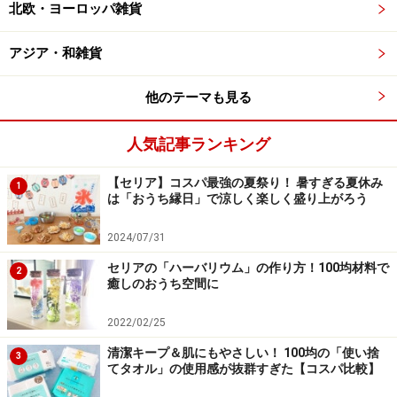
北欧・ヨーロッパ雑貨
1か月に使うのは4～5個で1個か2個は余ることになるの
で、余ったスポンジはカッターで小さく切って、ミート
アジア・和雑貨
ソースなどのしつこい汚れ専用にしたり、シンクの掃除
などに活用しています。これがあるおかげで、我が家は
他のテーマも見る
メラミンスポンジ不要です。
人気記事ランキング
カレーなどの汚れが気になる洗い物、シンクの汚れなどに気
【セリア】コスパ最強の夏祭り！ 暑すぎる夏休み
1
軽に使えます
は「おうち縁日」で涼しく楽しく盛り上がろう
2024/07/31
セリアの「ハーバリウム」の作り方！100均材料で
2
癒しのおうち空間に
2022/02/25
清潔キープ＆肌にもやさしい！ 100均の「使い捨
3
てタオル」の使用感が抜群すぎた【コスパ比較】