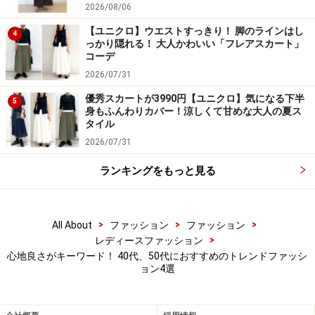
2026/08/06
デ。大人にぴったりの落ち着いた印象で見た目にも涼し
【ユニクロ】ウエストすっきり！ 脚のラインはし
4
げ。夏にぴったりなスタイリングです。
っかり隠れる！ 大人かわいい「フレアスカート」
コーデ
袖ぐりが深くゆったりとしていて、袖口にむかって細く
2026/07/31
なっているシルエットの7分丈のドルマンスリーブを選
優秀スカートが3990円【ユニクロ】気になる下半
5
身もふんわりカバー！涼しくて甘めな大人の夏ス
べば、さりげなく気になる二の腕をカバーしてくれます
タイル
よ。リラクシーな雰囲気を演出してくれるので、今っぽ
2026/07/31
いコーデが叶います。
ランキングをもっと見る
>
>
>
All About
ファッション
ファッション
>
レディースファッション
心地良さがキーワード！ 40代、50代におすすめのトレンドファッシ
ョン4選