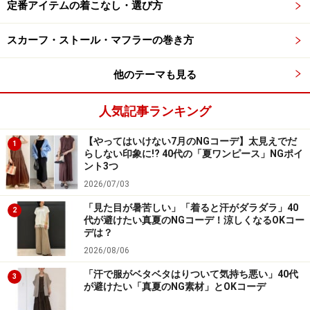
フラットサンダルでラフに着こなすのが、今の気分。
定番アイテムの着こなし・選び方
スカーフ・ストール・マフラーの巻き方
3. 爽やかで優しい印象のスカイブルーアイ
他のテーマも見る
テム
人気記事ランキング
【やってはいけない7月のNGコーデ】太見えでだ
出典：WEAR
1
らしない印象に!? 40代の「夏ワンピース」NGポイ
ント3つ
ピンクやライラックといったシャーベットカラーがラン
2026/07/03
ウェイに登場する中、一際目を引いたのが、爽やかで優
「見た目が暑苦しい」「着ると汗がダラダラ」40
しい印象の「スカイブルー」。透明感と清潔感を持ちつ
2
代が避けたい真夏のNGコーデ！涼しくなるOKコー
つ、知的なムードも演出してくれるので、大人女性にぴ
デは？
ったりなんです。
2026/08/06
「汗で服がベタベタはりついて気持ち悪い」40代
3
が避けたい「真夏のNG素材」とOKコーデ
こちらは、ややくすんだスカイブルーのカットソーにリ
ラックスパンツを合わせた、おうち時間に最適なコー