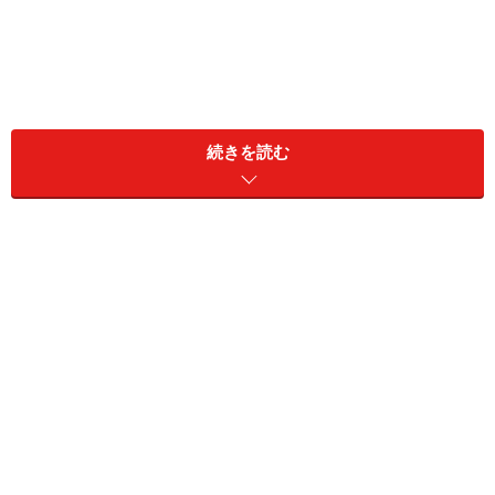
続きを読む
1. ラクチンな着心地のサックドレス
出典：WEAR
今季、注目を集めているのが、ウエスト部分に切り替え
のない、ゆったりとしたシルエットの「サックドレ
ス」。おうち時間が増えた今、着やすさ、動きやすさは
もちろん、気になるウエストやお尻まわりの体型カバー
が可能なので、大人女性にぴったりなんです。