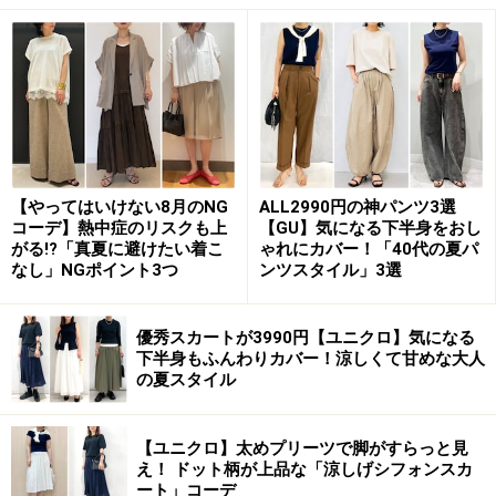
「ノースリーブは難易度が高い」と感じる大人女性にお
すすめなのが、画像のように袖がひじ部分まである五分
袖アイテム。二の腕をナチュラルに隠すことができるの
で、華奢見えが叶うんです。二の腕まわりに程よくゆと
りがあり、体が泳ぐようなサイズ感のものを選べば、今
っぽいこなれた雰囲気を演出できます。また、袖が長め
【やってはいけない8月のNG
ALL2990円の神パンツ3選
コーデ】熱中症のリスクも上
【GU】気になる下半身をおし
だとエレガントに映るので、コーデ自体が高見えすると
がる!?「真夏に避けたい着こ
ゃれにカバー！「40代の夏パ
いうメリットも。
なし」NGポイント3つ
ンツスタイル」3選
優秀スカートが3990円【ユニクロ】気になる
2. ストレスフリーではけるリラックスパン
下半身もふんわりカバー！涼しくて甘めな大人
の夏スタイル
ツ
【ユニクロ】太めプリーツで脚がすらっと見
え！ ドット柄が上品な「涼しげシフォンスカ
出典：WEAR
ート」コーデ