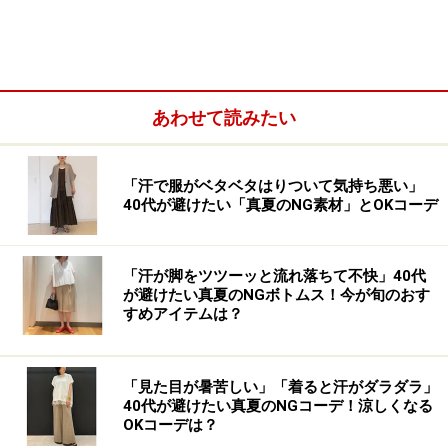
こちらは、繭のように身体全体を丸く包み込むような、
女性らしいコクーンシルエットのサックドレス。画像の
ように一枚でサラッと着るのはもちろん、お手持ちのベ
ルトでウエストマークすると、ウエスト部分の細見えが
あわせて読みたい
叶うと同時に、おしゃれに映ります。
「汗で服がベタベタはりついて気持ち悪い」
40代が避けたい「真夏のNG素材」とOKコーデ
「汗が脚をツツーッと流れ落ちて不快」40代
が避けたい真夏のNGボトムス！今が旬のおす
すめアイテムは？
「見た目が暑苦しい」「着ると汗がダラダラ」
40代が避けたい真夏のNGコーデ！涼しくなる
OKコーデは？