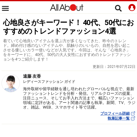
心地良さがキーワード！ 40代、50代にお
すすめのトレンドファッション4選
着ていて心地良いアイテムを選ぶ方が多くなってきた、昨今のトレン
ド。締め付け感のないアイテムや、肌触りのいいもの、自然を思い起こ
させる優しいカラー使いなどが人気です。今回は、そんな「心地良さ」
をキーワードに、40代、50代の大人女性におすすめのトレンドファッシ
ョンを4つご紹介します！
更新日：
2021年07月22日
遠藤 友香
レディースファッション ガイド
海外取材や留学経験を通し培われたグローバルな視点で、最新
ファッショントレンドを分析・発信。リアルクローズの提案、
注目ニュース、そしてお手入れ方法まで、幅広いファッション
領域に定評がある。アート関連の記事も執筆。新聞、TV、ラジ
オ、雑誌、WEB、スマホサイト等で活躍。
プロフィール詳細
執筆記事一覧