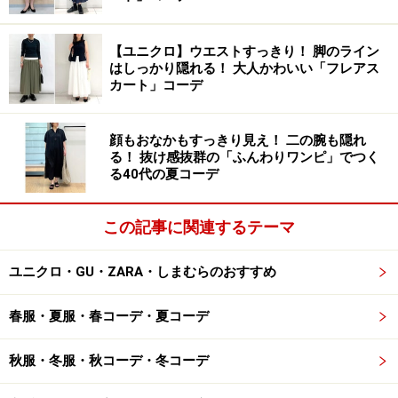
身体の締め付けがないワイドシルエットや、ウエスト部
【ユニクロ】ウエストすっきり！ 脚のライン
分がゴム仕様になっている「リラックスパンツ」が、今
はしっかり隠れる！ 大人かわいい「フレアス
季人気を集めています。おうち時間が増えた今、スカー
カート」コーデ
トよりもはいていて気をつかわないで済むパンツの需要
が高まっています。
顔もおなかもすっきり見え！ 二の腕も隠れ
る！ 抜け感抜群の「ふんわりワンピ」でつく
る40代の夏コーデ
こちらは、着込むほどに風合いが増すリネン素材に、上
品な光沢や落ち感をプラスしてくれるテンセルをミック
この記事に関連するテーマ
スしたリラックスパンツ。程よいワイドなボリューム感
やストレートのシルエットのタイプを選べば、気になる
ユニクロ・GU・ZARA・しまむらのおすすめ
脚をさりげなくカバーしてくれます。
春服・夏服・春コーデ・夏コーデ
リネン素材はドライな着用感なので、気温の高い夏日で
もストレスフリー。今季トレンドのイエローカラーを取
秋服・冬服・秋コーデ・冬コーデ
り入れれば、ポジティブな気持ちに導いてくれますよ。