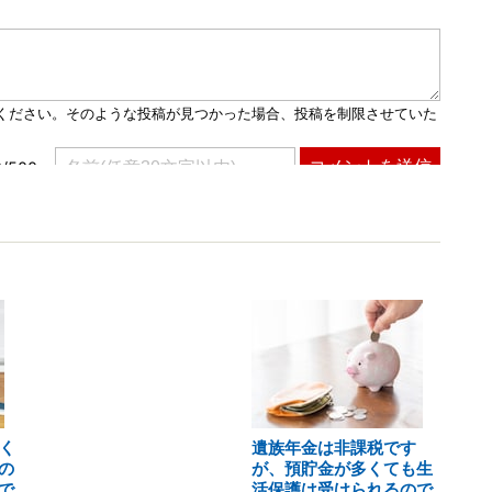
く
遺族年金は非課税です
の
が、預貯金が多くても生
で
活保護は受けられるので