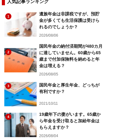
人気記事ランキング
遺族年金は非課税ですが、預貯
1
金が多くても生活保護は受けら
れるのでしょうか？
2026/08/06
国民年金の納付済期間が480カ月
2
に達していません。60歳から65
歳まで付加保険料を納めると年
金は増える？
2026/08/05
国民年金と厚生年金、どっちが
3
有利ですか？
2021/10/11
19歳年下の妻がいます。65歳か
4
ら年金を受け取ると加給年金は
もらえますか？
2026/08/04