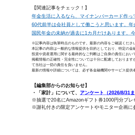
【関連記事をチェック！】
年金生活に入るなら、マイナンバーカード作っ
60代前半は会社員として働こうと思います。
国民年金の未納が過去に1カ月だけあります。
※記事内容は執筆時点のものです。最新の内容をご確認くださ
本記事の内容は一般的な情報提供を目的としており、特定の金
投資や資産運用に関する最終的なご判断はご自身の責任におい
掲載情報の正確性・完全性については十分に配慮しております
て当社は一切の責任を負いません。
最新の情報や詳細については、必ず各金融機関やサービス提供
【編集部からのお知らせ】
・「家計」について、
アンケート（2026/8/31
※抽選で20名にAmazonギフト券1000円分プ
※謝礼付きの限定アンケートやモニター企画に