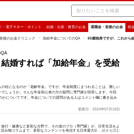
ド・電子マネー・ポイント
結婚・出産・教育のお金
退職金・老後のお金
税
老後のお金クリニック
加給年金についてのQA
60歳独身ですが、これから
QA
ら結婚すれば「加給年金」を受給
入の柱になるのが「老齢年金」ですが、年金制度にまつわることは、難しい
いでしょうか。そんな年金初心者の方の疑問に専門家が回答します。今回
るのかについてです。年金についての質問がある人はコメント欄に書き込み
更新日：2024年07月19日
グルメ・旅行・健康など多彩な分野で、その道のプロ（専門家）が、日常生活をよ
、読み物コラムまで、多彩なコンテンツを発信する日本最大級の総合情報サ
...続きを読む