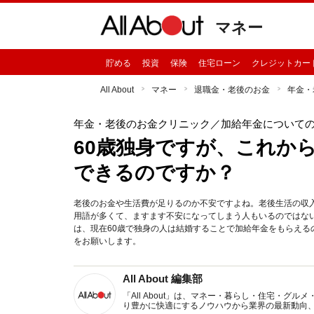
マネー
貯める
投資
保険
住宅ローン
クレジットカー
All About
マネー
退職金・老後のお金
年金・
年金・老後のお金クリニック
／加給年金についての
60歳独身ですが、これか
できるのですか？
老後のお金や生活費が足りるのか不安ですよね。老後生活の収
用語が多くて、ますます不安になってしまう人もいるのではな
は、現在60歳で独身の人は結婚することで加給年金をもらえ
をお願いします。
All About 編集部
「All About」は、マネー・暮らし・住宅・
り豊かに快適にするノウハウから業界の最新動向