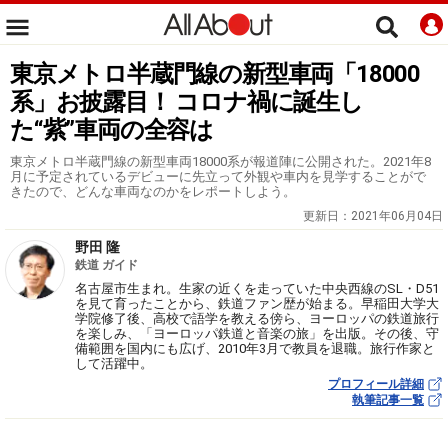
東京メトロ半蔵門線の新型車両「18000
系」お披露目！ コロナ禍に誕生し
た“紫”車両の全容は
東京メトロ半蔵門線の新型車両18000系が報道陣に公開された。2021年8
月に予定されているデビューに先立って外観や車内を見学することがで
きたので、どんな車両なのかをレポートしよう。
更新日：
2021年06月04日
野田 隆
鉄道 ガイド
名古屋市生まれ。生家の近くを走っていた中央西線のSL・D51
を見て育ったことから、鉄道ファン歴が始まる。早稲田大学大
学院修了後、高校で語学を教える傍ら、ヨーロッパの鉄道旅行
を楽しみ、「ヨーロッパ鉄道と音楽の旅」を出版。その後、守
備範囲を国内にも広げ、2010年3月で教員を退職。旅行作家と
して活躍中。
プロフィール詳細
執筆記事一覧