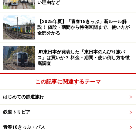
い理由など
では、新型車両18000系はどんな車両なのか見ていきた
い。
【2025年夏】「青春18きっぷ」新ルール解
説！ 値段・期間から特例区間まで、使い方が
全部分かる
スタイリッシュな18000系
JR東日本が発表した「東日本のんびり旅パ
丸みを帯びた外観は、先にデビューした有楽町線＆副都
ス」は買いか？ 料金・期間・使い倒し方を徹
心線17000系によく似ている。これからの東京メトロの
底調査
デザインは、このスタイルになるのだろうか？
この記事に関連するテーマ
車内は紫のトーンオントーン配色
はじめての鉄道旅行
半蔵門線の路線のシンボルカラーは紫（パープル）なの
鉄道トリビア
で、車体のストライプをはじめ、車内のシート、吊り
輪、さらには運転席の座席までも紫で統一されている。
青春18きっぷ・パス
それも濃淡さまざまな紫を取り入れたトーンオントーン