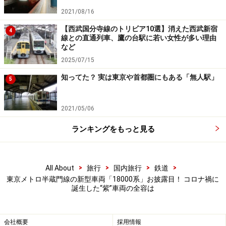
バリアフリー対策
2021/08/16
【西武国分寺線のトリビア10選】消えた西武新宿
4
線との直通列車、鷹の台駅に若い女性が多い理由
など
10両編成すべての車両にフリースペースを設置
2025/07/15
バリアフリーを重視する社会を反映して、10両編成すべ
知ってた？ 実は東京や首都圏にもある「無人駅」
5
ての車両に車椅子やベビーカーをゆったりと置けるフリ
ースペースが設置されている。利用がないときは、一般
2021/05/06
客の立席となるが、身体を寄りかからせることができる
ように紫色のクッションのような横棒が設置されてい
ランキングをもっと見る
る。
>
>
>
>
All About
旅行
国内旅行
鉄道
ドアレールの一部を切り取り、車椅子などの乗降がスムーズ
東京メトロ半蔵門線の新型車両「18000系」お披露目！ コロナ禍に
に
誕生した“紫”車両の全容は
車椅子やベビーカーを車内に持ち込むときには、タイヤ
会社概要
採用情報
が引っかからないように、ドアレールの一部を切り取る