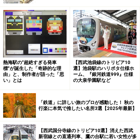
しかも、3社の車両が6種類入り乱れて運転されているの
で、どんな車両がやってくるのか楽しみな路線でもあ
る。
半蔵門線を走る8000系（奥3編成）と08系（手前2編成）が
勢ぞろい
熱海駅の“超絶すぎる発車
【西武池袋線のトリビア10
このうち東京メトロの車両は、8000系と08系の2種類で
標”が誕生した「奇跡的な理
選】池袋駅のハリポタ仕様ホ
由」と、制作者が語った「思
ーム、『銀河鉄道999』仕様
あるが、8000系は初期の車両は1980年に製造されたの
い」とは
の大泉学園駅など
で、車齢は40年を超え引退の時期を迎えている。そこで
新型車両18000系の登場となった。これにより、順次
8000系を置き換えていき、2025年度までに全19編成190
「鉄道」に詳しい旅のプロが感動した！ 秋の
行楽に本気で推したい名所3選【2025年最新】
両の搬入を完了することになっている。
【西武国分寺線のトリビア10選】消えた西武
新型車両18000系のシンボルカラーは紫
新宿線との直通列車、鷹の台駅に若い女性が多