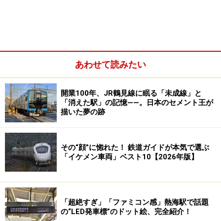
の終点・中央林間と東武日光線の南栗橋を結ぶ電車の場
合、98.5kmを2時間以上かけて走行し、通しで乗る人は
ほとんどいないであろうが、意外に長距離を走る電車な
のだ。
あわせて読みたい
開業100年、JR鶴見線に眠る「未成線」と
「消えた駅」の記憶――。日本のセメント王が
描いた夢の跡
その“顔”に惚れた！ 鉄道ガイドが本気で選ぶ
「イケメン車両」ベスト10【2026年版】
「超絶すぎ」「ファミコン感」熱海駅で話題
の“LED発車標”のドット絵、完全紹介！