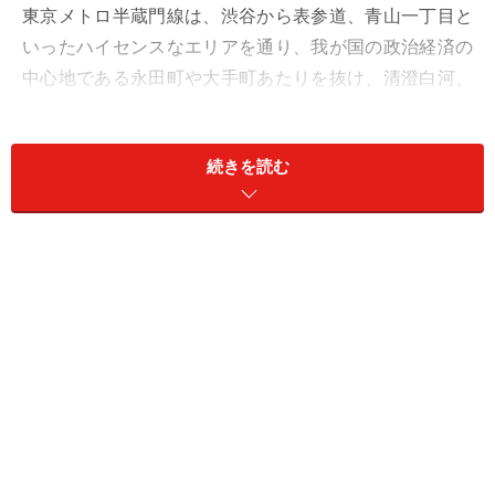
東京メトロ半蔵門線は、渋谷から表参道、青山一丁目と
いったハイセンスなエリアを通り、我が国の政治経済の
中心地である永田町や大手町あたりを抜け、清澄白河、
押上などのエリアを結ぶ16.8kmの全区間地下を走る路線
だ。清澄白河や押上は古くからある下町にもかかわら
続きを読む
ず、近年はカフェ、アート、スカイツリーといったニュ
ーモードで人気となっている。
<関連記事>
【東京メトロ半蔵門線のトリビア10選】九段下駅の「バ
カの壁」、住吉駅の留置線の謎、新型車両…
東京メトロ、東急とともに活躍する東武50000系
渋谷駅では東急田園都市線と、押上駅では東武伊勢崎線
とつながり、3社で直通運転を行っている。田園都市線