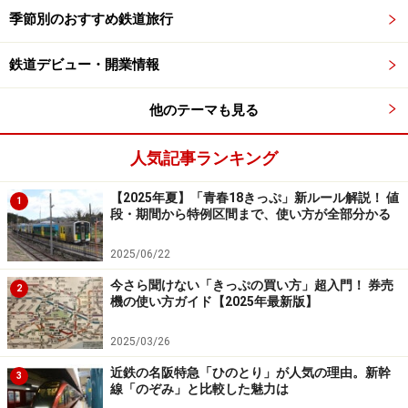
の配色なので、モダンな感じがする。清澄白河に代表さ
季節別のおすすめ鉄道旅行
れる伝統と新しさが交じり合う沿線の街を表現したとの
鉄道デビュー・開業情報
ことだ。
他のテーマも見る
優先席は背もたれを赤くしてアクセントとしている
人気記事ランキング
通勤電車なので、座席はすべてロングシートだ。従来と
同じく7人掛けシートで、車端部の3人掛けシートは優先
【2025年夏】「青春18きっぷ」新ルール解説！ 値
1
段・期間から特例区間まで、使い方が全部分かる
席であることを明示するため、背もたれの色を赤みを帯
びたものとしてデザイン的にもアクセントとなってい
2025/06/22
る。いずれも、モケットは日本の伝統的な織物のような
今さら聞けない「きっぷの買い方」超入門！ 券売
2
柄をレイアウトして落ち着きのある感じがする。
機の使い方ガイド【2025年最新版】
2025/03/26
運転席も紫
近鉄の名阪特急「ひのとり」が人気の理由。新幹
3
線「のぞみ」と比較した魅力は