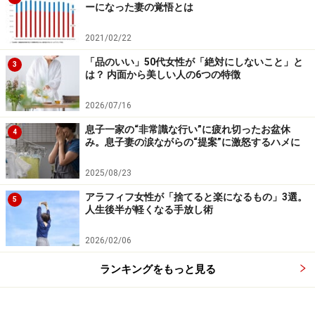
ーになった妻の覚悟とは
「食費を節約したいのに協力してくれない」など夫婦間
の摩擦につながります。
2021/02/22
「品のいい」50代女性が「絶対にしないこと」と
3
これを機に、現状の家計管理の方法を夫婦で見直し、
は？ 内面から美しい人の6つの特徴
2026/07/16
・ 出産、子どもの入園や入学などライフステージごと
息子一家の“非常識な行い”に疲れ切ったお盆休
に、管理方法について夫婦で話し合う
4
み。息子妻の涙ながらの“提案”に激怒するハメに
・ 貯金額を定期的に見直し、必要に応じて変更する
・病気や災害など緊急時に備え、“家庭内へそくり”を用
2025/08/23
意する
アラフィフ女性が「捨てると楽になるもの」3選。
5
人生後半が軽くなる手放し術
などを検討しましょう。
2026/02/06
ランキングをもっと見る
2. 「得意な家事」「好きな家事」「できる家事」を分担
する
アンケートによると、「料理は得意で自分でやるのが好