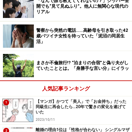
「なんで誰も教えてくれないの？」ジッパー全
開でも“見て見ぬふり”。他人に無関心な現代の
「
キッチン周りの家事・掃除
」については「食器洗いを
リアル
してくれるけど洗い残しが多いから」などの理由が多く
聞かれました。
警察から突然の電話……高齢母を引き取った42
歳バツイチ女性を待っていた「泥沼の同居生
活」
夫婦でうまく家事分担するポイント3つ
まさか不倫旅行!? “泊まりの合宿”と偽り夫がし
妻へのアンケートで浮かび上がってきた、夫婦の家事分
ていたこととは。「身勝手な言い分」にイラッ
担の現状と課題。これらをふまえ、よりスムーズに家事
分担する際のポイントを紹介します。
人気記事ランキング
1. 家計管理の方法を見直す
【マンガ】かつて「美人」で「お金持ち」だった
1
夫婦のライフスタイルは、転職、妻の妊娠・出産により
同級生に再会したら…20年で驚きの変化を遂げて
いた
変化します。忙しさに流され、ライフスタイルの変化に
2023/10/11
応じた家計管理の見直しを怠ってしまうと、「子どもの
離婚の理由1位は「性格が合わない」 シングルマザ
教育費を貯めていきたいのに貯金がなかなかできない」
2