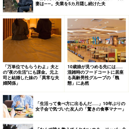
妻は――。失業を5カ月隠し続けた夫
夫の頼みたくない家事ランキング 夫に頼みたくない家事の
「該当なし」が73票で2位だが、今回は、頼みたくない家事
内容の比較を優先
「
口座・お金の管理
」と答えた理由として挙げられたの
は、「きちんと管理してくれていると思っていたら、家
賃が滞納、光熱費も2カ月遅れで焦った」「夫が口座を
管理しているが、『食費をちょうだい』というと『そん
なにいるの？』と言われる」「妻に厳しく言うのに本人
はどんぶり勘定」など。お金の管理は夫にまかせながら
「万単位でもらうわよ」夫と
10歳娘が見つめる先には……
の“夜の生活”にも課金。元上
混雑時のフードコートに居座
も、その現状や不公平感に不安を抱く声が少なからずあ
司と結婚した妹の「異常な夫
る高齢男性グループの「醜
りました。
婦関係」
態」にあ然
「
料理周りの家事
」については「たまにしてくれるけ
「生活って食べ方に出るんだ……」10年ぶりの
ど、料理の後、調味料や油が飛び散り片付けもしてくれ
女子会で気づいた友人の「驚きの食事マナー」
ないから」「料理は私のテリトリーなのでやってほしく
ないから」などの声が寄せられています。