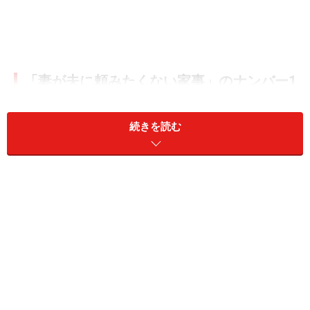
「妻が夫に頼みたくない家事」のナンバー1
は？
続きを読む
オールアバウトが女性に向けて行った「夫婦の家事分
担」についての独自調査（2021年4月、全国500名）によ
ると、「夫担当の家事」ランキングベスト3は、1位が
「ゴミ出し」、2位が「住宅ローンや家賃、車の管理
費、保険、携帯料金などの引き落としや管理」、3位が
「浴槽洗い」でした。
夫担当の家事ランキング
「夫に頼みたくない家事」について聞くと、1位が「口