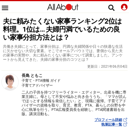
夫に頼みたくない家事ランキング2位は
料理。1位は… 夫婦円満でいるための良
い家事分担方法とは？
共働き夫婦にとって、家事分担は、円満な夫婦関係や日々の快適な生活
に欠かせない大切な要素。そこでオールアバウトでは、妻側から見た夫
の家事の実態や、夫に頼みたくない家事について調査しました。アンケ
ートから見えてきた、夫婦の家事分担のコツとは？
更新日：
2021年06月04日
長島 ともこ
子育て・PTA情報 ガイド
子育てアドバイザー
二人の子供を持つフリーライター・エディター。出産を機に専
業主婦に。母として不安や悩みと向き合ううち、「ママが読ん
でほっとする情報を発信したい」と、現職に復帰。子育てアド
バイザーの資格を取り、育児、教育、PTA、暮らしの分野を中
心に執筆を行う。PTA広報委員長を経験し、PTA関連書籍を出
版。講演活動も。
プロフィール詳細
執筆記事一覧