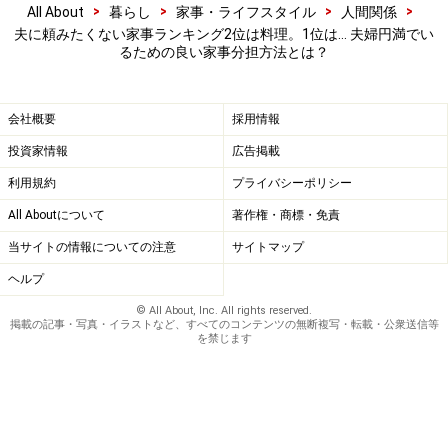
>
>
>
>
All About
暮らし
家事・ライフスタイル
人間関係
きだから、まかせてほしい」という妻の声が少なくあり
夫に頼みたくない家事ランキング2位は料理。1位は… 夫婦円満でい
ませんでした。一方で、ゴミ出し、浴槽洗い、草むしり
るための良い家事分担方法とは？
や植物の世話、掃除機をかける、洗濯ものをたたむな
ど、夫が「できる家事」をしてくれるだけで助かるとい
会社概要
採用情報
う声も。
投資家情報
広告掲載
利用規約
プライバシーポリシー
まずは「できる家事」からお願いし、「得意な家事」
All Aboutについて
著作権・商標・免責
「好きな家事」が夫婦で重なる場合は曜日で分担するな
どのステップで家事分担を。「仕事が忙しい」「体調が
当サイトの情報についての注意
サイトマップ
悪い」などの時は臨機応変にフォローし合える空気を作
ヘルプ
っていきましょう。
© All About, Inc. All rights reserved.
掲載の記事・写真・イラストなど、すべてのコンテンツの無断複写・転載・公衆送信等
を禁じます
3. 無理強いせず、寛容に見守る
「今」しなくてもすむ家事を「やって！」と無理強いす
ると、衝突の原因になりがち。家事の内容によっては
「平日はスルーし休日にまとめて行う」などメリハリを