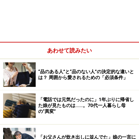
座・お金の管理」。以下「料理周りの家事」「キッチン
周りの家事・掃除」と続きました。
あわせて読みたい
“品のある人”と“品のない人”の決定的な違いと
は？ 周囲から愛されるための「必須条件」
「電話では元気だったのに」1年ぶりに帰省し
た娘が見たものは……。70代一人暮らし母
の“異変”
「お父さんが炊き出しに並んでた」娘の一言に