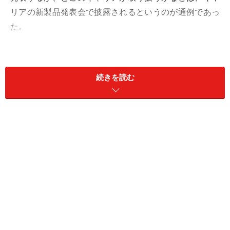
リアの新製品発表会で披露されるというのが通例であっ
た。
しかし、今年は4月にサムスン電子が「Galaxy S21」シリ
ーズの2機種を発表すると、すぐにNTTドコモとauが取
続きを読む
り扱いの発表ならびに発売を開始。同じく4月にソニー
の「Xperia 1 III」と「Xperia 10 III」、さらに5月にはシ
ャープの「AQUOS R6」が発表になると、すぐにキャリ
アが取り扱いを明らかにするという流れとなった。
5月19日にNTTドコモが新製品発表会を開いたものの、
すでに5機種が発表済み、さらに「Galaxy S21」シリーズ
においては発売済みという状態。結局、話題となりそう
なフラグシップモデルはすでに発表されていたため、何
とも目新しさに欠ける発表会となってしまった。