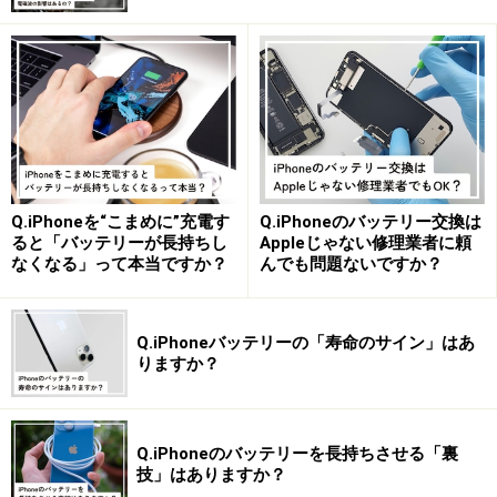
「arrows Be4 Plus」だ。
他のモデルは5G対応となっているなか、この2機種は4G
のみの対応。価格は2万2000円程度ととにかく安い。現
在、総務省の意向もあって、端末販売時の割引額に上限
2万円という規制が存在する。この2機種は、割引上限を
最大限、適用させることで、ゼロ円に近い値段でバラ撒
Q.iPhoneを“こまめに”充電す
Q.iPhoneのバッテリー交換は
ると「バッテリーが長持ちし
Appleじゃない修理業者に頼
ける価格帯となっているのだ。
なくなる」って本当ですか？
んでも問題ないですか？
ドコモの4Gラインナップ
Q.iPhoneバッテリーの「寿命のサイン」はあ
りますか？
ガラケーが使えなくなるわけではない
NTTドコモは2026年3月末で3Gサービスを終了させる。
Q.iPhoneのバッテリーを長持ちさせる「裏
世間的には「3Gサービスが終わるとガラケーが使えなく
技」はありますか？
なる」という間違った認識が広がっているが、実際のと