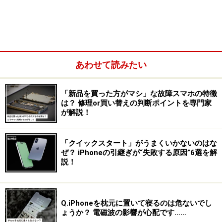
あわせて読みたい
「新品を買った方がマシ」な故障スマホの特徴
は？ 修理or買い替えの判断ポイントを専門家
が解説！
「クイックスタート」がうまくいかないのはな
ぜ？ iPhoneの引継ぎが“失敗する原因”6選を解
NTTドコモが取り扱う新機種
説！
注目の4G対応スマホ2機種
Q.iPhoneを枕元に置いて寝るのは危ないでし
そんななか、今回のラインナップで注目といえるスマホ
ょうか？ 電磁波の影響が心配です……
が、ソニーの「Xperia Ace II」とFCNT（旧・富士通）の