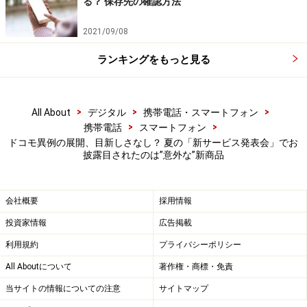
る？ 保存先の確認方法
ホをつくらせているようだ。
2021/09/08
＞もう一つ注目、家庭用据え置きWi-Fiルーター「home
ランキングをもっと見る
5G」
>
>
>
All About
デジタル
携帯電話・スマートフォン
※記事内容は執筆時点のものです。最新の内容をご確認くださ
>
>
携帯電話
スマートフォン
い。
ドコモ異例の展開、目新しさなし？ 夏の「新サービス発表会」でお
※機種やOSのバージョンによって画面表示、操作方法が異なる可
披露目されたのは”意外な”新商品
能性があります。
会社概要
採用情報
次のページへ
1
/
2
投資家情報
広告掲載
利用規約
プライバシーポリシー
All Aboutについて
著作権・商標・免責
当サイトの情報についての注意
サイトマップ