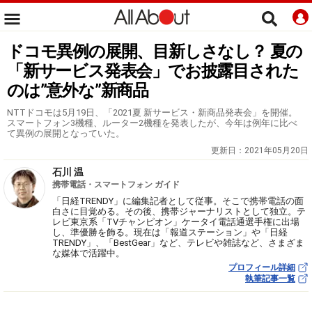
ドコモ異例の展開、目新しさなし？ 夏の
「新サービス発表会」でお披露目された
のは”意外な”新商品
NTTドコモは5月19日、「2021夏 新サービス・新商品発表会」を開催。
スマートフォン3機種、ルーター2機種を発表したが、今年は例年に比べ
て異例の展開となっていた。
更新日：
2021年05月20日
石川 温
携帯電話・スマートフォン ガイド
「日経TRENDY」に編集記者として従事。そこで携帯電話の面
白さに目覚める。その後、携帯ジャーナリストとして独立。テ
レビ東京系「TVチャンピオン」ケータイ電話通選手権に出場
し、準優勝を飾る。現在は「報道ステーション」や「日経
TRENDY」、「BestGear」など、テレビや雑誌など、さまざま
な媒体で活躍中。
プロフィール詳細
執筆記事一覧