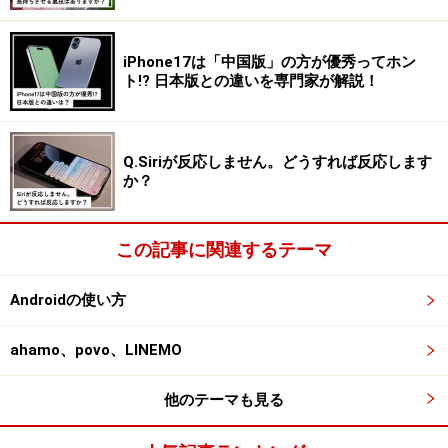
ころ、4Gサービスでつながるガラケーが存在するため、
3Gサービスが終了になっても、4Gサービスでつながるガ
iPhone17は「中国版」の方が優秀ってホン
ト!? 日本版との違いを専門家が解説！
ラケーに乗り換えれば、今後、しばらく折りたたみのガ
ラケーは利用可能なのだ。
Q.Siriが反応しません。どうすれば反応します
ただ、キャリアやショップとすれば、ガラケーからスマ
か？
ホに乗り換えてくれた方が、毎月の通信料金収入を稼ぐ
ことができる。そのため、「3Gサービスが終わるとガラ
この記事に関連するテーマ
ケーが使えなくなるので、いまこそスマホに乗り換えま
しょう」というアピールをして、スマホへの乗り換えを
Androidの使い方
後押ししているのだった。
ahamo、povo、LINEMO
このタイミングまで、ガラケーを使い続けている人に、
スマホに乗り換えてもらうには相当、大変なことだ。そ
他のテーマも見る
こで、日本のユーザーであれば、誰も知っているソニー
や旧・富士通に安価なスマホを作らせることで、ガラケ