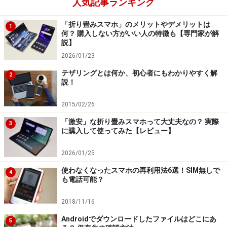
人気記事ランキング
ーユーザーにも手に取りやすいように仕向けているの
「折り畳みスマホ」のメリットやデメリットは
だ。
1
何？ 購入しない方がいい人の特徴も【専門家が解
説】
まもなく終了する3Gサービスを利用しているユーザーに
2026/01/23
対しては2万円以上の割引も適用できる。そのため、2万
テザリングとは何か、初心者にもわかりやすく解
2
説！
2000円程度であっても、ゼロ円で売ることも可能なの
だ。
2015/02/26
「激安」な折り畳みスマホって大丈夫なの？ 実際
3
KDDIやソフトバンクはOPPOやXiaomi、ZTEといった中
に購入して使ってみた【レビュー】
国メーカーによる安価なスマホを積極的に採用してい
2026/01/25
る。中国メーカーは、安価でかつ高性能なこともあり、
日本でもシェアを伸ばしている。
使わなくなったスマホの再利用法6選！SIM無しで
4
も電話可能？
しかし、NTTドコモの場合、NTTが中国メーカー製のス
2018/11/16
マホを採用することに難色を示しているとされている。
Androidでダウンロードしたファイルはどこにあ
5
そのため、ソニーや旧・富士通にできるだけ安価なスマ