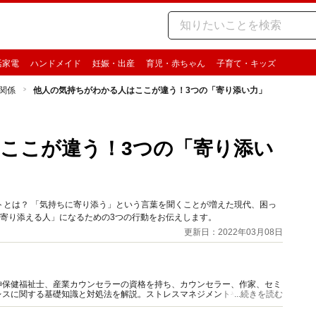
活家電
ハンドメイド
妊娠・出産
育児・赤ちゃん
子育て・キッズ
関係
他人の気持ちがわかる人はここが違う！3つの「寄り添い力」
ここが違う！3つの「寄り添い
トとは？ 「気持ちに寄り添う」という言葉を聞くことが増えた現代、困っ
寄り添える人」になるための3つの行動をお伝えします。
更新日：2022年03月08日
神保健福祉士、産業カウンセラーの資格を持ち、カウンセラー、作家、セミ
レスに関する基礎知識と対処法を解説。ストレスマネジメントやメンタルケ
...続きを読む