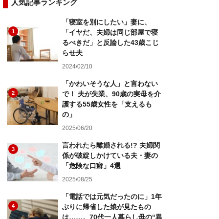
人気記事ランキング
「寝室を別にしたい」妻に、
1
「イヤだ、夫婦は同じ部屋で寝
るべきだ」と反論した43歳こじ
らせ夫
2024/02/10
「かわいそうな人」と言わない
2
で！ 夫が失業、90歳の実母を介
護する55歳女性を「支えるも
の」
2025/06/20
言われたら離婚される!? 夫婦関
3
係が破綻しかけている夫・妻の
「危険な口癖」4選
2025/08/25
「電話では元気だったのに」1年
4
ぶりに帰省した娘が見たもの
は……。70代一人暮らし母の“異