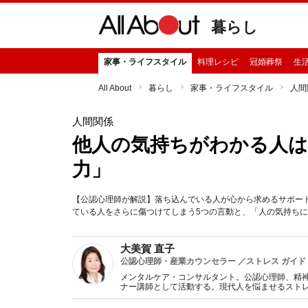
暮らし
家事・ライフスタイル
料理レシピ
冠婚葬祭
生
All About
暮らし
家事・ライフスタイル
人間
人間関係
他人の気持ちがわかる人は
力」
【公認心理師が解説】落ち込んでいる人が心から求めるサポー
ている人をさらに傷つけてしまう5つの言動と、「人の気持ちに
大美賀 直子
公認心理師・産業カウンセラー ／ストレス ガイド
メンタルケア・コンサルタント。公認心理師、精
ナー講師として活動する。現代人を悩ませるスト
アに関する著書・監修多数。