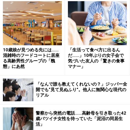
では、2位が何かというと、なんと「妻からの精神的虐
待」で、平成25年から離婚理由として徐々に増えている
ようです。自分では「大丈夫だろう」と思っている一言
10歳娘が見つめる先には……
「生活って食べ方に出るん
も、夫の受け止め方によってはアウトの場合がありま
混雑時のフードコートに居座
だ……」10年ぶりの女子会で
る高齢男性グループの「醜
気づいた友人の「驚きの食事
す。皆さんは、家庭での言動に自信がありますか？ 怒鳴
態」にあ然
マナー」
ったりしなくても、「感情的に話す」「相手の話を聞か
ない」「何度もしつこく伝える」といったことでも、最
「なんで誰も教えてくれないの？」ジッパー全
悪な場合モラハラと捉えられ、離婚という結果を招いて
開でも“見て見ぬふり”。他人に無関心な現代の
しまうこともありえます。
リアル
リモートワークが導入され、夫婦で過ごす時間が増えた
警察から突然の電話……高齢母を引き取った42
歳バツイチ女性を待っていた「泥沼の同居生
家庭もあると思います。これまでなら我慢できたこと
活」
も、在宅時間が長くなることで辛くなってしまう人もい