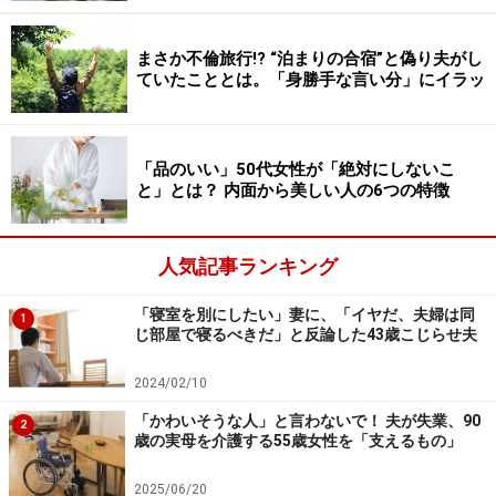
るかも知れません。この機会に夫への話し方を振り返っ
てみましょう。
まさか不倫旅行!? “泊まりの合宿”と偽り夫がし
ていたこととは。「身勝手な言い分」にイラッ
「品のいい」50代女性が「絶対にしないこ
精神的虐待・モラハラに発展する一言チェ
と」とは？ 内面から美しい人の6つの特徴
ックと言い換え例
人気記事ランキング
「寝室を別にしたい」妻に、「イヤだ、夫婦は同
1
何気ない一言がモラハラになることも
じ部屋で寝るべきだ」と反論した43歳こじらせ夫
2024/02/10
「かわいそうな人」と言わないで！ 夫が失業、90
2
歳の実母を介護する55歳女性を「支えるもの」
■容姿に関する批判
2025/06/20