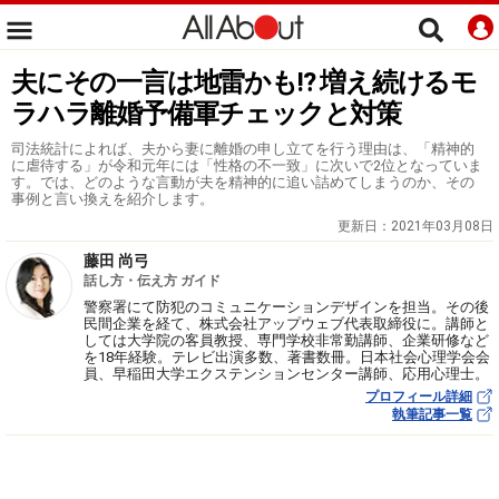
夫にその一言は地雷かも!? 増え続けるモ
ラハラ離婚予備軍チェックと対策
司法統計によれば、夫から妻に離婚の申し立てを行う理由は、「精神的
に虐待する」が令和元年には「性格の不一致」に次いで2位となっていま
す。では、どのような言動が夫を精神的に追い詰めてしまうのか、その
事例と言い換えを紹介します。
更新日：
2021年03月08日
藤田 尚弓
話し方・伝え方 ガイド
警察署にて防犯のコミュニケーションデザインを担当。その後
民間企業を経て、株式会社アップウェブ代表取締役に。講師と
しては大学院の客員教授、専門学校非常勤講師、企業研修など
を18年経験。テレビ出演多数、著書数冊。日本社会心理学会会
員、早稲田大学エクステンションセンター講師、応用心理士。
プロフィール詳細
執筆記事一覧