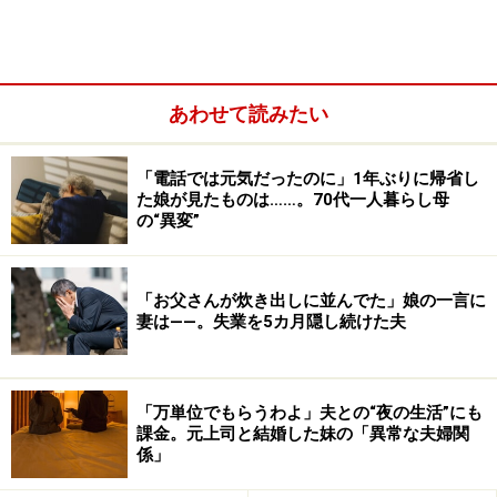
あわせて読みたい
「電話では元気だったのに」1年ぶりに帰省し
た娘が見たものは……。70代一人暮らし母
の“異変”
「お父さんが炊き出しに並んでた」娘の一言に
妻は――。失業を5カ月隠し続けた夫
「万単位でもらうわよ」夫との“夜の生活”にも
課金。元上司と結婚した妹の「異常な夫婦関
係」