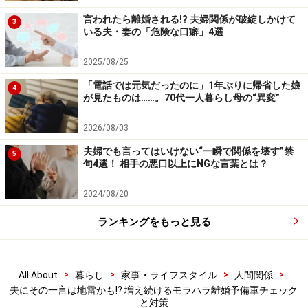
例：「ハゲ」「腹がみっともない」など
言われたら離婚される!? 夫婦関係が破綻しかけて
3
いる夫・妻の「危険な口癖」4選
加齢に伴う容姿の変化はあたりまえのことで、自分も年
齢を重ねているはずですが、モラハラ傾向のある人は他
2025/08/25
人には厳しく、自分には甘い傾向があるようです。「容
「電話では元気だったのに」1年ぶりに帰省した娘
4
が見たものは……。70代一人暮らし母の“異変”
姿を気にしてほしいという希望を伝えるつもり」で、こ
のようなことを言ってしまう人もいるかも知れません
2026/08/03
が、罵っているように聞こえます。
夫婦でも言ってはいけない“一瞬で関係を壊す”禁
5
句4選！ 相手の悪口以上にNGな言葉とは？
【言い換え】
2024/08/20
容姿に気をつかってほしい場合は、現状をけなすことが
ないように伝えましょう。
ランキングをもっと見る
例：「できるだけ若々しくいてくれると嬉しいな」「健
康になってほしいから、気をつけて料理をするね」など
>
>
>
>
All About
暮らし
家事・ライフスタイル
人間関係
夫にその一言は地雷かも!? 増え続けるモラハラ離婚予備軍チェック
と対策