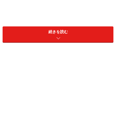
続きを読む
最新版離婚原因ランキング、妻から夫への
精神的虐待が増えている!?
夫が離婚をしたくなる理由というと「性格の不一致」な
どを思い浮かべる人も多いかも知れません。その印象は
正解で、夫が離婚をしたくなる理由1位は平成19年から
令和元年まで変わらず「性格の不一致」です。