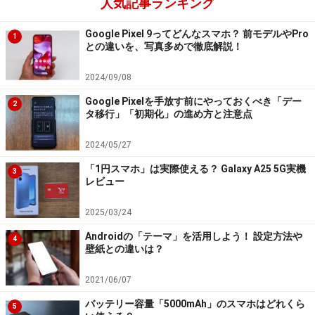
人気記事ランキング
「povo（ポヴォ）」
Google Pixel 9ってどんなスマホ？ 前モデルやPro
1
続いてKDDIの「povo（ポヴォ）」ですが、こちらは
との違いを、写真多めで徹底解説！
「au」ブランドのオンライン専用料金プランという位置
2024/09/08
付け。月額2480円で高速データ通信量が20GBと、ahamo
より500円安い料金設定がなされていますが、その分音
Google Pixelを手放す前にやっておくべき「デー
2
タ移行」「初期化」の進め方と注意点
声通話は30秒20円の従量制になります。
2024/05/27
「1円スマホ」は実際使える？ Galaxy A25 5G実機
3
レビュー
KDDIの「povo」は、1回5分の無料通話をオプションにして
2025/03/24
月額料金を2480円と、ahamoより安く設定している
Androidの「テーマ」を活用しよう！ 設定方法や
4
壁紙との違いは？
そうしたことから音声通話をあまり使っていない人であ
れば、ahamoよりpovoの方が料金を節約できるのがメリ
2021/06/07
ットです。なお1回5分間の無料通話オプション「5分以
バッテリー容量「5000mAh」のスマホはどれくら
5
内かけ放題」（月額500円）を追加すると、料金は