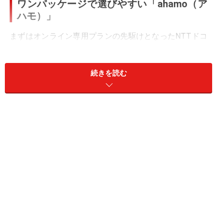
ワンパッケージで選びやすい「ahamo（ア
ハモ）」
まずはオンライン専用プランの先駆けとなったNTTドコ
モの「ahamo（アハモ）」です。これは月額2980円で高
速データ通信量が20GBというだけでなく、1回当たり5分
続きを読む
間の無料通話と、82の国や地域で、付属の通信量を消費
してのデータ通信ができる国際ローミングがセットにな
ったプランになります。