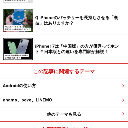
利用期間」も、後から継続できるよう変更が加えられて
います。
Q.iPhoneのバッテリーを長持ちさせる「裏
技」はありますか？
またこちらも当初対応していなかったのですが、「ギガ
ホ」「ギガライト」など他の料金プランの割引に影響す
る「ファミリー割引」のグループ人数にもカウントされ
iPhone17は「中国版」の方が優秀ってホン
ト!? 日本版との違いを専門家が解説！
るようになっています。ahamoユーザー自体の割引がな
される訳ではありませんが、ahamoに移行しても他のプ
ランを契約している家族の割引に影響しないのは、既存
この記事に関連するテーマ
プランから移行する上での安心感が高でしょう。
Androidの使い方
【参考記事】
ahamo（アハモ）のメリットとデメリット
ahamo、povo、LINEMO
を整理！ ドコモ格安プランの注意点は？
他のテーマも見る
必要なサービスを手軽に追加できる