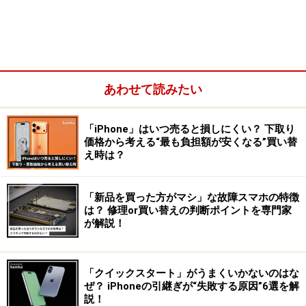
オンライン専用プランの先駆けとなった「ahamo」。月額
2980円で20GBの通信量など複数のサービスがセットになっ
たプランだ
あわせて読みたい
「iPhone」はいつ売ると損しにくい？ 下取り
価格から考える“最も負担額が安くなる”買い替
え時は？
「新品を買った方がマシ」な故障スマホの特徴
は？ 修理or買い替えの判断ポイントを専門家
が解説！
「クイックスタート」がうまくいかないのはな
月額1000円で国内通話がかけ放題になる「かけ放題オプ
ぜ？ iPhoneの引継ぎが“失敗する原因”6選を解
説！
ション」が用意されているものの、基本的にはahamoを1