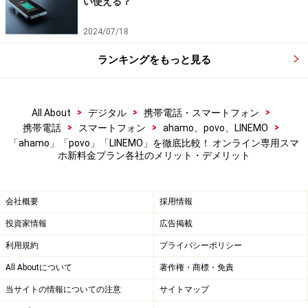
い使える？
ahamoと同じになります。
2024/07/18
またpovoは、スマートフォン上から手軽にオプションを
ランキングをもっと見る
追加できる「トッピング」という仕組みを備えているの
も大きな特徴となっています。実際トッピングのオプシ
>
>
>
All About
デジタル
携帯電話・スマートフォン
ョンとしては、先に触れた5分以内かけ放題のほか、24
>
>
>
携帯電話
スマートフォン
ahamo、povo、LINEMO
時間テザリングを含めたデータ通信を使い放題にする
「ahamo」「povo」「LINEMO」を徹底比較！ オンライン専用スマ
「24時間データ使い放題」(24時間200円)などさまざま
ホ新料金プラン各社のメリット・デメリット
なオプションが用意されており、賢く使えばより便利に
スマートフォンを活用できるでしょう。
会社概要
採用情報
投資家情報
広告掲載
利用規約
プライバシーポリシー
All Aboutについて
著作権・商標・免責
povoは簡単にオプションを追加できる「トッピング」が特
当サイトの情報についての注意
サイトマップ
徴。スマートフォン上の簡単な操作で必要に応じてオプショ
ンを追加できる