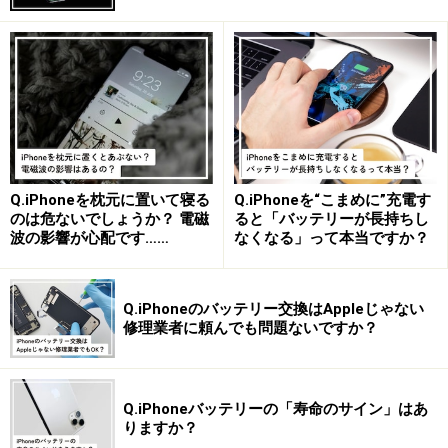
つ契約するだけで必要なサービスが一通り付いてくるこ
とから、複雑な要素がなくシンプルで選びやすいことが
ahamoのメリットといえるでしょう。ただ一方で、後述
する他のプランのように5分間の無料通話を外して安く
することはできませんので、「通話はほとんどしないか
らもっと安くして欲しい」という人にはデメリットもあ
ります。
Q.iPhoneを枕元に置いて寝る
Q.iPhoneを“こまめに”充電す
のは危ないでしょうか？ 電磁
ると「バッテリーが長持ちし
波の影響が心配です……
なくなる」って本当ですか？
ahamoは1回5分の通話無料が付属するが、その分他社プラン
Q.iPhoneのバッテリー交換はAppleじゃない
より500円高い
修理業者に頼んでも問題ないですか？
またahamoはサブブランドではなく、あくまでNTTドコ
モの料金プランの1つという位置付けであることもあ
Q.iPhoneバッテリーの「寿命のサイン」はあ
り、サービス発表後いくつか変更が加えられているよう
りますか？
です。実際、当初は継続できなかった「ドコモ回線継続