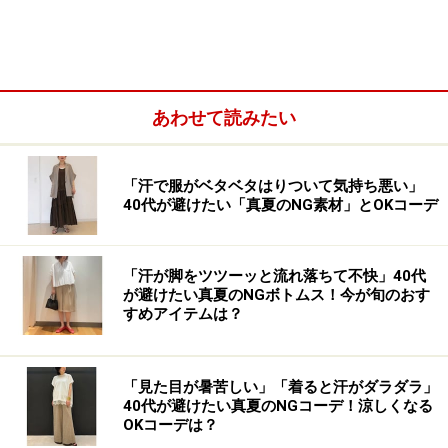
する優秀アイテムなんです。
長めになっている袖口の部分に、99%ウイルスを減少さ
せる機能素材「フルテクト」を使用。伸ばすと親指が通
あわせて読みたい
せるグローブのような形になってくれます。そのため、
例えば多くの人が触れるようなドアの取っ手や、手す
り、つり革などに触れなければいけないときも、素手で
「汗で服がベタベタはりついて気持ち悪い」
40代が避けたい「真夏のNG素材」とOKコーデ
触らなくても済むので安心感がアップ。
「汗が脚をツツーッと流れ落ちて不快」40代
が避けたい真夏のNGボトムス！今が旬のおす
すめアイテムは？
「見た目が暑苦しい」「着ると汗がダラダラ」
40代が避けたい真夏のNGコーデ！涼しくなる
OKコーデは？