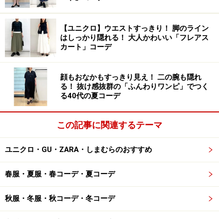
す。
【ユニクロ】ウエストすっきり！ 脚のライン
はしっかり隠れる！ 大人かわいい「フレアス
カート」コーデ
2. UVカットも叶う抗ウイルス手袋が優秀
顔もおなかもすっきり見え！ 二の腕も隠れ
る！ 抜け感抜群の「ふんわりワンピ」でつく
る40代の夏コーデ
ドゥクラッセ Doガード・抗ウイルス保湿手袋 2400円
（税抜）
この記事に関連するテーマ
一歩外に出ると、ドアノブやエレベーターのボタンな
ユニクロ・GU・ZARA・しまむらのおすすめ
ど、素手で触れる部分は意外と多いですよね。通勤や通
学で急ぐ時など、そのたびに消毒するのも難しい……とい
春服・夏服・春コーデ・夏コーデ
う時にぴったりなのが「Doガード・抗ウイルス手袋」。
秋服・冬服・秋コーデ・冬コーデ
繊維上の特定のウイルスを減少させる抗ウイルス素材
「クレンゼ®」を使って作られているので、手袋をつけ