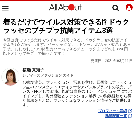
着るだけでウイルス対策できる!? ドゥク
ラッセのプチプラ抗菌アイテム3選
今回は身につけるだけでウイルス対策できる、ドゥクラッセの抗菌アイ
テムを3点ご紹介します。ベーシックなカットソー、UVカット効果もある
手袋、おしゃれしつつ体型カバーもできるチュニックまでどれも3990円
以下というプチプラで揃うんです！
更新日：
2021年03月11日
横瀬 真知子
レディースファッション ガイド
19歳で渡英。ファッション、写真を学び、帰国後はファッショ
ン誌のアシスタントエディターやアパレルブランドの販売、プ
レス・PRとして勤務。以前は自身のオンラインショップにてバ
イイングも。海外経験とファッション業界での勤務経験から得
た知識をもとに、フレッシュなファッション情報をご提供しま
す。
プロフィール詳細
執筆記事一覧