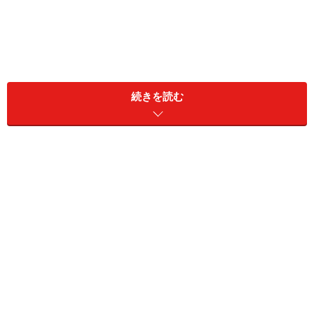
続きを読む
1. 袖口がグローブに早変わりする優秀クル
ーネックT
ドゥクラッセ Doガード・抗ウイルスロングTシャツ/クル
ー 2990円（税抜）
一見、ごくベーシックな長袖Tシャツのようなルックス
の、ドゥクラッセの「Doガード・抗ウイルスロングTシ
ャツ/クルー」。実は、なんと長めの袖が手袋に早変わり