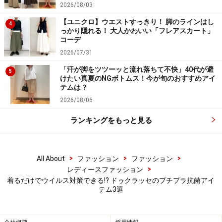
2026/08/03
【ユニクロ】ウエストすっきり！ 脚のラインはし
4
カラバリも12色と多く揃っていて、中でも写真のような
っかり隠れる！ 大人かわいい「フレアスカート」
コーデ
ライトグレーはこれからのシーズンの一押しカラー。手
2026/07/31
袋だけが目立ってしまうこともなく、普段のコーデに馴
染ませやすいので、手袋をつけ慣れていない人、お仕事
「汗が脚をツツーッと流れ落ちて不快」40代が避
5
けたい真夏のNGボトムス！今が旬のおすすめアイ
できれいめコーデが必須の人でもつけやすく、おすすめ
テムは？
です。
2026/08/06
ランキングをもっと見る
3. ヒップが隠れるチュニック丈でリラック
スした休日を
>
>
>
All About
ファッション
ファッション
>
レディースファッション
着るだけでウイルス対策できる!? ドゥクラッセのプチプラ抗菌アイ
テム3選
ドゥクラッセ Doガード・抗ウイルスチュニック／ファネ
ル 3990円（税抜）