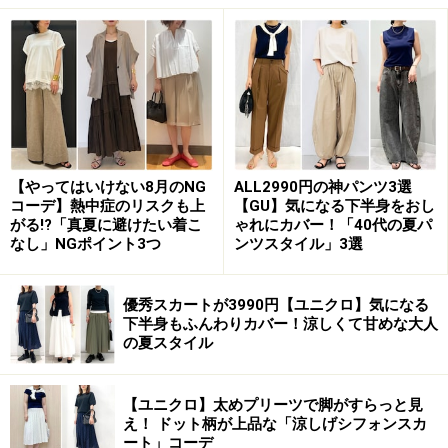
「抗菌アイテム」と聞くと、つい「機能が優先で、着心
地がいまいちだったり、コーディネートに取り入れにく
いのかも」というイメージを持ちやすいですが、こちら
【やってはいけない8月のNG
ALL2990円の神パンツ3選
コーデ】熱中症のリスクも上
【GU】気になる下半身をおし
は形がシンプルで着やすいのが◎。ナチュラルに取り入
がる!?「真夏に避けたい着こ
ゃれにカバー！「40代の夏パ
れることができ、着まわしも効くので、ごく自然にウイ
なし」NGポイント3つ
ンツスタイル」3選
ルス対策ができるのが嬉しいポイントです。
優秀スカートが3990円【ユニクロ】気になる
下半身もふんわりカバー！涼しくて甘めな大人
また、カラバリが16色と豊富に揃っていて、好みに合わ
の夏スタイル
せて選べるのも魅力的。写真のカラーは春らしい爽やか
さもありながら、ベーシックで合わせやすいブルーグレ
【ユニクロ】太めプリーツで脚がすらっと見
ー。定番のデニムにも、今年トレンドのベージュ系コー
え！ ドット柄が上品な「涼しげシフォンスカ
デにも馴染むので、ついついヘビロテしてしまいそうで
ート」コーデ