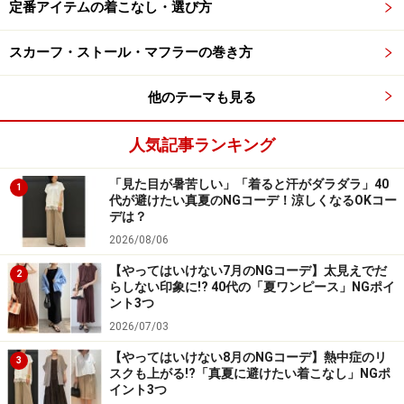
定番アイテムの着こなし・選び方
るだけでウイルス対策が可能。そして手袋をしたままス
マホの操作も可能なのでとっても便利！
スカーフ・ストール・マフラーの巻き方
他のテーマも見る
「手袋」と聞くと、寒いシーズン限定のイメージがあり
ますが、生地には素肌に優しく、汗も吸収する綿素材が
人気記事ランキング
95％配合されているため、暑い夏でもさらりと涼しいの
が特徴。これからのシーズンにも快適に使うことができ
「見た目が暑苦しい」「着ると汗がダラダラ」40
1
ます。また、UVカット効果も備わっているため、ウイル
代が避けたい真夏のNGコーデ！涼しくなるOKコー
デは？
ス対策しながら手の美肌をキープできるのも、一石二鳥
2026/08/06
ですよね。
【やってはいけない7月のNGコーデ】太見えでだ
2
らしない印象に!? 40代の「夏ワンピース」NGポイ
家で手洗いができて扱いやすい上、繰り返し洗濯して
ント3つ
も、抗菌・抗ウイルス効果が持続するのでコスパも優
2026/07/03
秀。「公共交通機関を使う時、またはお店でお買い物を
【やってはいけない8月のNGコーデ】熱中症のリ
3
スクも上がる!?「真夏に避けたい着こなし」NGポ
する時につけていると安心」という声も多いアイテムで
イント3つ
す。