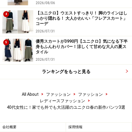
2026/08/06
て、扱いやすいのも◎です。
【ユニクロ】ウエストすっきり！ 脚のラインはし
4
っかり隠れる！ 大人かわいい「フレアスカート」
カラバリは、ブラックやネイビーに加え、春らしい淡い
コーデ
ピンクや、ホワイト系のナチュラルの全部で4色。40代
2026/07/31
の女性がオンオフ問わずにヘビロテできる、優秀パンツ
優秀スカートが3990円【ユニクロ】気になる下半
5
身もふんわりカバー！涼しくて甘めな大人の夏ス
です。
タイル
2026/07/31
ランキングをもっと見る
3. 1990円の買いやすいプライスも魅力的な
レギンスパンツ
>
>
>
All About
ファッション
ファッション
>
レディースファッション
40代女性に！家でも外でも大活躍のユニクロ春の新作パンツ3選
ユニクロ ウルトラストレッチレギンスパンツ 1990円（税
抜）
会社概要
採用情報