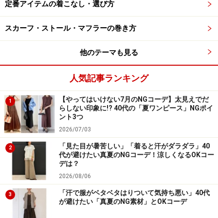
定番アイテムの着こなし・選び方
美脚パンツです。
スカーフ・ストール・マフラーの巻き方
ラインはセンタープレス入りで、まっすぐきれいに見え
る美シルエット。このタイプのデザインはシンプルで形
他のテーマも見る
がすっきりしているので、例えば今ならざっくり感のあ
人気記事ランキング
るニットや、オーバーサイズのスウェットなどと合わせ
ると、カジュアルになりすぎるのを防いでコーデを引き
【やってはいけない7月のNGコーデ】太見えでだ
1
締めてくれて大人っぽい印象に。少し暖かくなったら、
らしない印象に!? 40代の「夏ワンピース」NGポイ
ント3つ
ギャザーの入ったブラウスや小花柄などの大人可愛いア
2026/07/03
イテムと合わせても甘くなりすぎず、きれいめフェミニ
「見た目が暑苦しい」「着ると汗がダラダラ」40
ンに仕上げてくれるなど、まさに万能に着まわせるパン
2
代が避けたい真夏のNGコーデ！涼しくなるOKコー
ツです。
デは？
2026/08/06
生地には縦にも横にも伸びる2WAYストレッチ素材。長
「汗で服がベタベタはりついて気持ち悪い」40代
3
が避けたい「真夏のNG素材」とOKコーデ
時間はいていても楽ちんでストレスフリー。洗濯しても
シワになりにくいイージーケア＆ドライ機能が付いてい