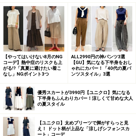
いう動作がしやすく、気負わずはけるのが便利。
また、繊細に見えるプリーツですが、ネットに入れて洗
濯機で洗うことができ、扱いやすいのが家でも外でも活
躍するポイントです。
素材感が軽やかなので、まだ寒い日はニットなどに合わ
【やってはいけない8月のNG
ALL2990円の神パンツ3選
コーデ】熱中症のリスクも上
【GU】気になる下半身をおし
せて春らしさも意識したコーデに。暖かくなったらカジ
がる!?「真夏に避けたい着こ
ゃれにカバー！「40代の夏パ
ュアルなカットソーからきれいめなシャツやブラウスに
なし」NGポイント3つ
ンツスタイル」3選
合わせるなど着まわし度も高め。
優秀スカートが3990円【ユニクロ】気になる
下半身もふんわりカバー！涼しくて甘めな大人
スカート自体がフェミニンなイメージなので、スウェッ
の夏スタイル
トやパーカなどのカジュアルなトップスと組み合わせて
程よいミックスカジュアルに仕上がるのも、大人が着や
【ユニクロ】太めプリーツで脚がすらっと見
すいポイントです。
え！ ドット柄が上品な「涼しげシフォンスカ
ート」コーデ