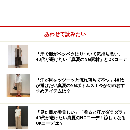
なプリーツのおかげで歩いた時の揺れ感もエレガントな
印象。それでいて、裾幅はワイドパンツのように広がり
すぎず細めなので、ボリュームも抑えられ、すっきりと
はくことができます。
あわせて読みたい
「汗で服がベタベタはりついて気持ち悪い」
40代が避けたい「真夏のNG素材」とOKコーデ
「汗が脚をツツーッと流れ落ちて不快」40代
が避けたい真夏のNGボトムス！今が旬のおす
すめアイテムは？
「見た目が暑苦しい」「着ると汗がダラダラ」
40代が避けたい真夏のNGコーデ！涼しくなる
OKコーデは？
プリーツスカートと比べても、立ったりしゃがんだりと