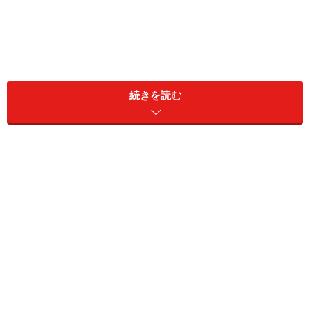
続きを読む
1. “スカート見え”かつ動きやすい！ シフォ
ンプリーツスカートパンツ
ユニクロ シフォンプリーツスカートパンツ 2990円（税
抜）
ユニクロの「シフォンプリーツスカートパンツ」は、ス
カートのように見えて、きれいめに着られるアイテム。
筒も太めに作られているので締め付けがなく、ランダム