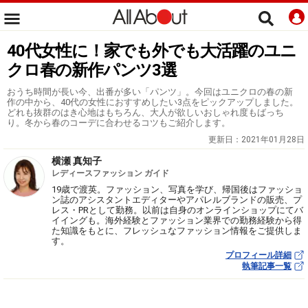
40代女性に！家でも外でも大活躍のユニ
クロ春の新作パンツ3選
おうち時間が長い今、出番が多い「パンツ」。今回はユニクロの春の新
作の中から、40代の女性におすすめしたい3点をピックアップしました。
どれも抜群のはき心地はもちろん、大人が欲しいおしゃれ度もばっち
り。冬から春のコーデに合わせるコツもご紹介します。
更新日：
2021年01月28日
横瀬 真知子
レディースファッション ガイド
19歳で渡英。ファッション、写真を学び、帰国後はファッショ
ン誌のアシスタントエディターやアパレルブランドの販売、プ
レス・PRとして勤務。以前は自身のオンラインショップにてバ
イイングも。海外経験とファッション業界での勤務経験から得
た知識をもとに、フレッシュなファッション情報をご提供しま
す。
プロフィール詳細
執筆記事一覧