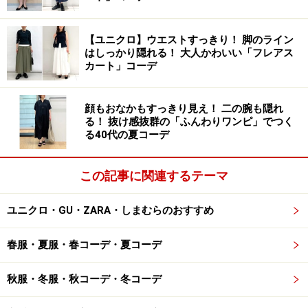
また、こちらの「シフォンプリーツスカートパンツ」
は、標準丈が52～54cmなのですが、オンライン限定で
【ユニクロ】ウエストすっきり！ 脚のライン
丈が49cmの短めバージョンも販売されています。店舗で
はしっかり隠れる！ 大人かわいい「フレアス
カート」コーデ
試着してみて、もし丈が長く感じられるようでしたら、
通販で短い方を購入するのもおすすめです。
顔もおなかもすっきり見え！ 二の腕も隠れ
る！ 抜け感抜群の「ふんわりワンピ」でつく
る40代の夏コーデ
2. 美シルエット＆高機能なオンオフ使える
新作パンツ
この記事に関連するテーマ
ユニクロ・GU・ZARA・しまむらのおすすめ
春服・夏服・春コーデ・夏コーデ
ユニクロ スマートストレートパンツ プレミアムビューテ
ィー 3990円（税抜）
秋服・冬服・秋コーデ・冬コーデ
「スマートストレートパンツ プレミアムビューティー」
は、きちんと感がありながら、はき心地は楽チンな優秀