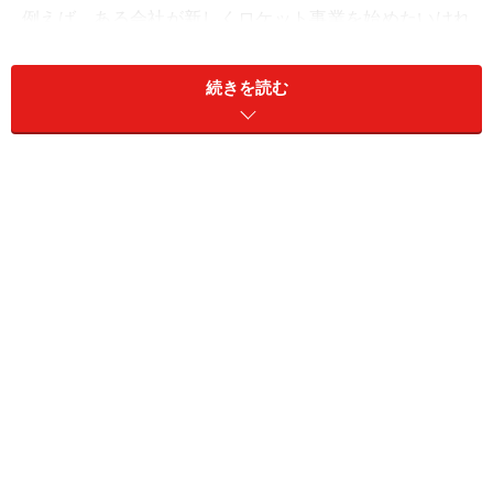
例えば、ある会社が新しくロケット事業を始めたいけれ
ど、資金が不足している……。その場合、会社は事業計画
や今後の展望について説明し、応援してくれる人に発行
続きを読む
した株式を買ってもらって資金を集めます。
新しいロケット事業が成功して市場の評価が得られれ
ば、その会社の価値が上がり、出た利益は株主たちに配
当として還元されます。また、株主はその株式を手放
し、売却することで利益を得ることもできるのです。
ただし、事業が上手くいかずに失敗してしまったり、成
功したとしても市場の評価が得られなかったりした場
合、会社の価値は下がり、株価も下がります。利益がな
いため、配当もありません。