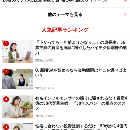
読者のリアルな投資体験と質問に専門家がアドバイス
じ値段の注文の場合、取引所で注文を受け付けた時間が
早い方が優先されます。
他のテーマも見る
人気記事ランキング
では、儲けるためにはどうしたらいいか？ それは株価が
安いときに買い、高いときに売るのが一番わかりやすい
「下がっても一年前よりかなり上」の成長率。56
1
方法ですよね。
歳主婦の資産を4億に増やしたハイテク個別株の魅
力
2026/08/05
株価が上がる要因と下がる要因
Q. 新NISAを始めるなら金融機関はどこを選べばよ
2
い？
先ほどお話しした通り株価は、一定の適正価格からスタ
2023/10/16
ートし、需要と供給に従って動いていきますが、様々な
有名インフルエンサーの煽りに騙されるな！資産4
要因で変動します。ではどのような場合に株価が上が
3
億の50代専業主婦、「30年スパン」の視点のスス
り、どのような場合に下がるのでしょうか。
メ
2026/08/03
例えば、「いくらでもいいから絶対に欲しい！」という
性格に合わない投資は損するだけ！50代から4億円
4