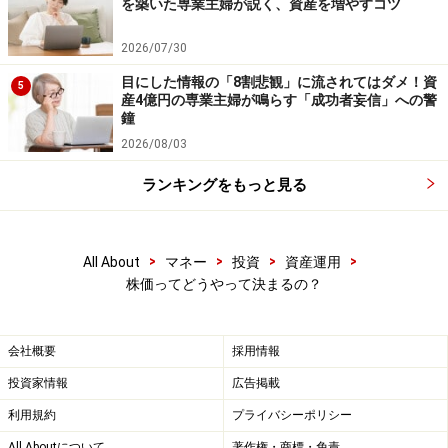
人が増えれば、どんどん株価は上がりますし、反対に
を築いた専業主婦が説く、資産を増やすコツ
「いくらでもいいからもう売りたい！」という人が増え
2026/07/30
れば、どんどん株価は下がります。また、上場廃止など
目にした情報の「8割悲観」に流されてはダメ！資
が決まり、株の価値がなくなるとなると一気に売りたい
5
産4億円の専業主婦が鳴らす「成功者妄信」への警
人が増え、株価が下がります。
鐘
2026/08/03
その他にも会社の業績や業界の変化、日本経済の影響や
ランキングをもっと見る
海外の情勢などによっても株価は変動します。そしても
う一つ、株価に大きく影響するのが人間の心理・感情で
す。
>
>
>
>
All About
マネー
投資
資産運用
株価ってどうやって決まるの？
ここでひとつわかりやすい例え話をします。昔々、美し
いチューリップの花に多くの人が魅了され、一大ブーム
会社概要
採用情報
が起こりました。当初1個100円だったチューリップの球
投資家情報
広告掲載
根は1000円、5000円、1万円と価格が吊り上がり、珍し
利用規約
プライバシーポリシー
い品種のものはダイヤモンドなどの宝石くらい高値が付
All Aboutについて
著作権・商標・免責