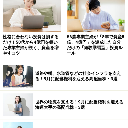
株価はこうやって決まる！
株の価格である“株価”は、毎日変動しています。そして
この株価がどうやって決まるかというと、「需要」と
性格に合わない投資は損する
56歳専業主婦が「8年で資産8
「供給」のバランスです。つまり、買いたい人と売りた
だけ！50代から4億円を築い
倍、4億円」を達成した自分
た専業主婦が説く、資産を増
だけの「経験学習型」投資ル
い人の合致したところで価格が決まります。
やすコツ
ール
例えば、1000円で株を売りたい人とその株を500円で買
いたい人がいます。このまま2人が一歩も譲らなければ
道路や橋、水道管などの社会インフラを支え
る！9月に配当権利を迎える高配当株・3選
売買は成立せず、株価が決まりません。
そこで、売りたい人が「700円で売れたらいいや」と値
世界の物流を支える！9月に配当権利を迎える
段を下げたとしましょう。そして買いたい人も「500円
海運大手の高配当株・3選
よりちょっと高いけれど、まあ予算内」と合致したら売
買が成立し、株価は700円になるわけです。これはあく