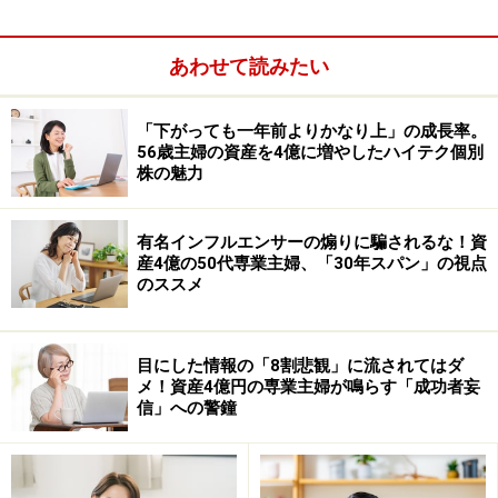
あわせて読みたい
「下がっても一年前よりかなり上」の成長率。
56歳主婦の資産を4億に増やしたハイテク個別
株の魅力
有名インフルエンサーの煽りに騙されるな！資
産4億の50代専業主婦、「30年スパン」の視点
のススメ
このような場合、「こんなはずじゃなかった！」と思う
かもしれませんが、株式はあくまでも会社の応援チケッ
目にした情報の「8割悲観」に流されてはダ
メ！資産4億円の専業主婦が鳴らす「成功者妄
トなので、必ず利益が出るかはわからないのです。ま
信」への警鐘
た、その会社の経営が悪化して、上場廃止ということに
なると、株の価値がなくなってしまうこともあります。