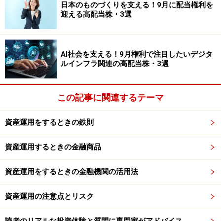
までも例ですが、厳密にはこのように株価が決まってい
日本のものづくりを支える！9月に配当権利を
迎える高配当株・3選
きます。
AI社会を支える！9月権利で注目したいデジタ
売り買いの2大原則！
ルインフラ関連の高配当株・3選
そして今、通常私たちが注文をするときの方法は、ザラ
場方式といって2つの原則ルールがあります。1つ目が価
この記事に関連するテーマ
格優先の原則、2つ目が時間優先の原則です。
資産運用をするときの鉄則
買い注文の場合は、値段の高い注文の方が優先され、売
り注文の場合は値段の安い注文の方が優先されるという
資産運用するときの金融商品
ルールです。例えば、1010円の買い注文は、1000円の買
資産運用をするときの金融機関の活用法
い注文より高くても買いたいという注文のため、優先し
て売買が成立するわけです。
資産運用の注意点とリスク
そして、その次に適用されるのが時間優先のルール。同