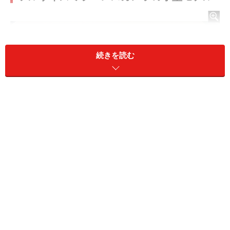
続きを読む
「α7C」と「α7II」
2021年はフルサイズミラーレスカメラの小型モデルの登
場を期待します。2020年は先陣を切って、ソニーからデ