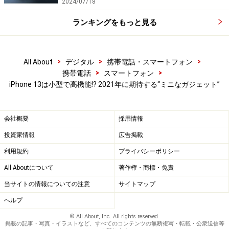
2024/07/18
※記事内容は執筆時点のものです。最新の内容をご確認くださ
ランキングをもっと見る
い。
※機種やOSのバージョンによって画面表示、操作方法が異なる可
能性があります。
>
>
>
All About
デジタル
携帯電話・スマートフォン
>
>
携帯電話
スマートフォン
iPhone 13は小型で高機能!? 2021年に期待する“ミニなガジェット”
会社概要
採用情報
投資家情報
広告掲載
利用規約
プライバシーポリシー
All Aboutについて
著作権・商標・免責
当サイトの情報についての注意
サイトマップ
ヘルプ
© All About, Inc. All rights reserved.
掲載の記事・写真・イラストなど、すべてのコンテンツの無断複写・転載・公衆送信等