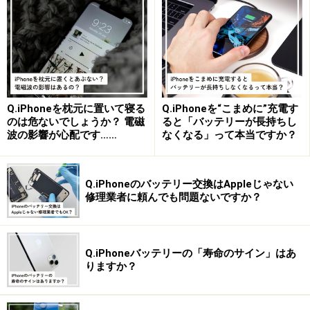
ーのα7シリーズは、従来のデジタル一眼レフとは違った
小型で使いやすいフルサイズカメラとして市場を拡大し
てきました。そのα7シリーズの中でも、さらに小型のモ
デルがα7Cです。ソニーのフルサイズミラーレスカメラ
の中で人気機種の「α7III」と同等の機能ながらも大幅に
小型化したモデルで、デジカメユーザーにとって憧れの
Q.iPhoneを枕元に置いて寝る
Q.iPhoneを“こまめに”充電す
のは危ないでしょうか？ 電磁
ると「バッテリーが長持ちし
フルサイズ対応のハイスペックカメラが掌サイズになり
波の影響が心配です……
なくなる」って本当ですか？
ました。
Q.iPhoneのバッテリー交換はAppleじゃない
修理業者に頼んでも問題ないですか？
高機能な小型ドローン
Q.iPhoneバッテリーの「寿命のサイン」はあ
「DJI Mini 2」と「DJI Mavic Mini」
りますか？
2021年は高機能な小型ドローンの登場を期待します。