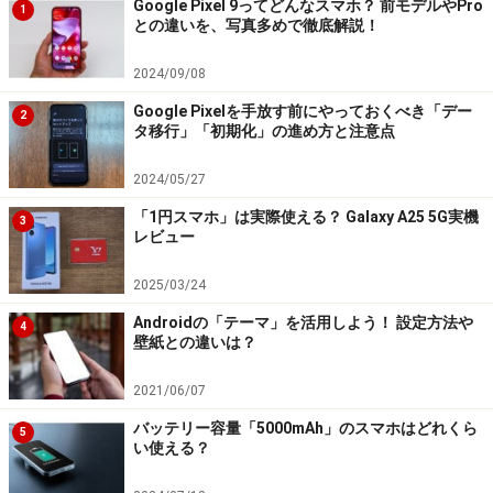
Google Pixel 9ってどんなスマホ？ 前モデルやPro
1
タンを廃止した全画面ディスプレイにより6インチ以上
との違いを、写真多めで徹底解説！
のディスプレイサイズを搭載することでハイスペックな
2024/09/08
がらも大型化してきました。視認性はよくなるものの、
Google Pixelを手放す前にやっておくべき「デー
片手で操作はしにくくなりました。軽快に操作したいユ
2
タ移行」「初期化」の進め方と注意点
ーザーには、4.7インチサイズでホームボタン搭載の二代
目iPhone SEが人気です。
2024/05/27
「1円スマホ」は実際使える？ Galaxy A25 5G実機
3
レビュー
この二代目iPhone SEより筐体サイズが小さく、5.4イン
チディスプレイで片手操作が可能な小型のiPhoneが
2025/03/24
iPhone 12 miniです。小型ではありますが、機能としては
Androidの「テーマ」を活用しよう！ 設定方法や
4
iPhone 12と同等のハイスペックになっています。
壁紙との違いは？
2021/06/07
2021年は、発売が噂されるiPhone 13シリーズをはじ
め、2020年に始まった小型化のトレンドが続くと思われ
バッテリー容量「5000mAh」のスマホはどれくら
5
い使える？
ます。ローエンドではなく、ハイエンドな小型モデルの
リリースを期待したいところです。