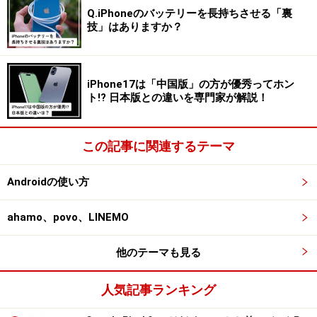
2020年は「DJI Mini 2」という機種が人気になっていま
Q.iPhoneのバッテリーを長持ちさせる「裏
す。昨今注目されているドローンですが、200g以上のモ
技」はありますか？
デルは航空法の規制があり、飛行条件が厳しく制限され
ます。この航空法の規制外な199gドローンとして「DJI
Mavic Mini」がありましたが、さらに機能アップされた
iPhone17は「中国版」の方が優秀ってホン
ト!? 日本版との違いを専門家が解説！
DJI Mini 2がリリースされました。飛行の安定性や動画伝
送距離が大幅に伸びており、4K動画にも対応することで
上位機種に匹敵するドローンとなっています。
この記事に関連するテーマ
Androidの使い方
高機能な小型iPhone
ahamo、povo、LINEMO
他のテーマも見る
iPhone 12 miniとiPhone 11
人気記事ランキング
2020年はiPhone 12と同等機能なiPhone 12 miniが発売に
なりました。iPhoneシリーズはiPhone X以降、ホームボ