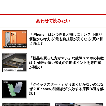
ジタル一眼カメラα（アルファ） シリーズの「α7C」が
発売となりました。ミラーレスカメラの中でもハイエン
ドなフルサイズカメラはソニーα7Cが独壇場です。
あわせて読みたい
「iPhone」はいつ売ると損しにくい？ 下取り
価格から考える“最も負担額が安くなる”買い替
え時は？
「新品を買った方がマシ」な故障スマホの特徴
は？ 修理or買い替えの判断ポイントを専門家
が解説！
「クイックスタート」がうまくいかないのはな
ぜ？ iPhoneの引継ぎが“失敗する原因”6選を解
説！
キヤノン、ニコンもフルサイズミラーレスに参入してい
ますが、市場シェアとしてはソニーの独壇場です。ソニ