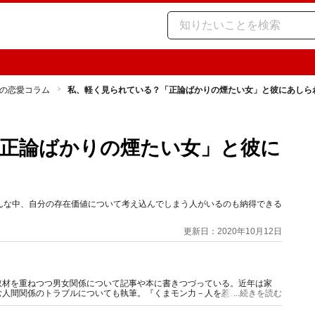
の恋愛コラム
私、軽く見られている？「正論ばかりの煙たい女」と彼にあしら
正論ばかりの煙たい女」と彼に
んな中、自分の存在価値について考え込んでしまう人がいるのも納得できる
更新日：2020年10月12日
取材を重ねつつ男女関係について記事や本に書きつづっている。近年は家
む人間関係のトラブルについても執筆。『くまモン力－人を惹きつける愛と
...続きを読む