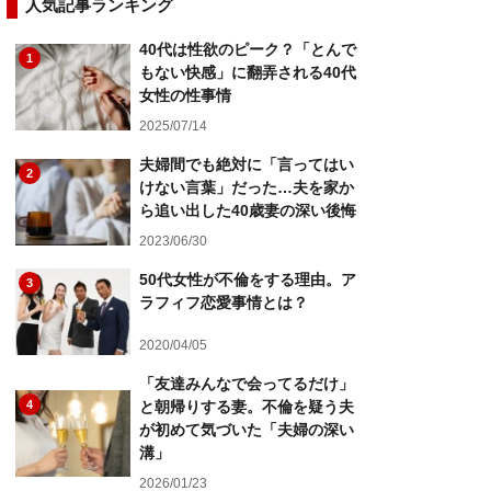
人気記事ランキング
40代は性欲のピーク？「とんで
1
もない快感」に翻弄される40代
女性の性事情
2025/07/14
夫婦間でも絶対に「言ってはい
2
けない言葉」だった…夫を家か
ら追い出した40歳妻の深い後悔
2023/06/30
50代女性が不倫をする理由。ア
3
ラフィフ恋愛事情とは？
2020/04/05
「友達みんなで会ってるだけ」
4
と朝帰りする妻。不倫を疑う夫
が初めて気づいた「夫婦の深い
溝」
2026/01/23