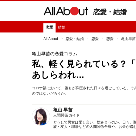
恋愛・結婚
恋愛
結婚
All About
恋愛・結婚
恋愛
恋愛
亀山早苗
亀山早苗の恋愛コラム
私、軽く見られている？「
あしらわれ…
コロナ禍において、誰もが抑圧された日々を過ごしている。そ
のではないだろうか。
亀山 早苗
人間関係 ガイド
どうして男女は愛し合い、憎み合うのか。日々、
族・友人・職場などの人間関係全般や、お金が絡
魅力の秘密』など著書多数。