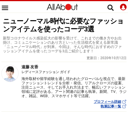
ニューノーマル時代に必要なファッショ
ンアイテムを使ったコーデ3選
新型コロナウイルス感染拡大の影響を受けて、これまでの働き方やお出
掛け、コミュニケーションのあり方といった生活様式を変える新常識
「ニューノーマル時代」が到来。今回は、そんな時代におすすめのファ
ッションアイテムを使ったコーデを3点ご紹介します！
更新日：
2020年10月12日
遠藤 友香
レディースファッション ガイド
海外取材や留学経験を通し培われたグローバルな視点で、最新
ファッショントレンドを分析・発信。リアルクローズの提案、
注目ニュース、そしてお手入れ方法まで、幅広いファッション
領域に定評がある。アート関連の記事も執筆。新聞、TV、ラジ
オ、雑誌、WEB、スマホサイト等で活躍。
プロフィール詳細
執筆記事一覧