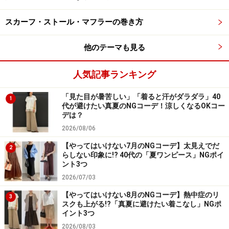
スカーフ・ストール・マフラーの巻き方
出典：
WEAR
他のテーマも見る
快適なはき心地のイージーボトムスは、おうち時間をく
つろいで過ごすために欠かせないアイテム。ウエスト部
人気記事ランキング
分が全ゴムのものを選べば、肩肘を張ることがなく、ラ
「見た目が暑苦しい」「着ると汗がダラダラ」40
フに着こなせます。
1
代が避けたい真夏のNGコーデ！涼しくなるOKコー
デは？
秋にぴったりの素材薄手のこちらのコーデュロイパンツ
2026/08/06
は、ワイドシルエットなので、リラックスしたはき心
【やってはいけない7月のNGコーデ】太見えでだ
2
らしない印象に!? 40代の「夏ワンピース」NGポイ
地。長めの丈感ですが、裾にバックスリットを施すこと
ント3つ
で抜け感が生まれ、すっきりとした印象になっていま
2026/07/03
す。
【やってはいけない8月のNGコーデ】熱中症のリ
3
スクも上がる!?「真夏に避けたい着こなし」NGポ
イント3つ
股上が深いので、トップスをインすればすっきり脚長効
2026/08/03