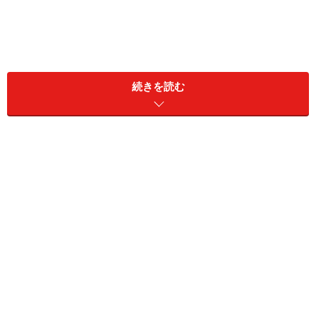
続きを読む
1. 着心地のよいリラックスワンピ
出典：
WEAR
おうち時間をリラックスして過ごすためには、締め付け