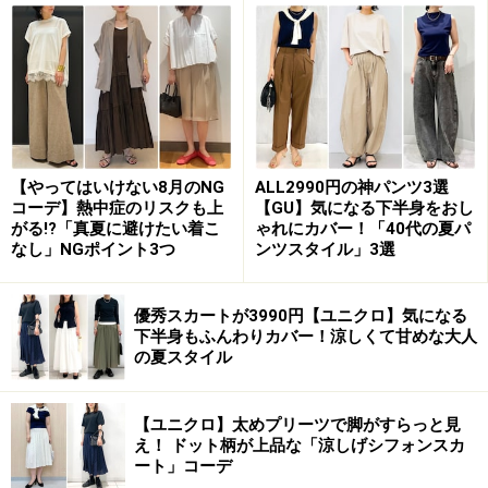
【やってはいけない8月のNG
ALL2990円の神パンツ3選
コーデ】熱中症のリスクも上
【GU】気になる下半身をおし
がる!?「真夏に避けたい着こ
ゃれにカバー！「40代の夏パ
ダークトーンの洋服が多くなる秋冬にこそ取り入れたい
なし」NGポイント3つ
ンツスタイル」3選
ホワイトカラーは、明るく爽やかな雰囲気を演出してく
れます。
優秀スカートが3990円【ユニクロ】気になる
下半身もふんわりカバー！涼しくて甘めな大人
の夏スタイル
2. オンライン会議で映えるトップス
【ユニクロ】太めプリーツで脚がすらっと見
え！ ドット柄が上品な「涼しげシフォンスカ
ート」コーデ
出典：
WEAR