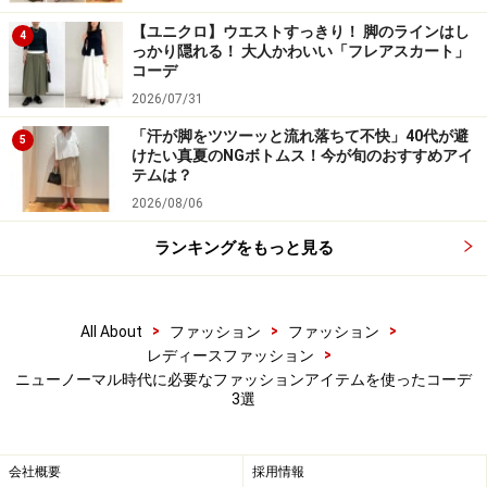
果が。パンツをメインに、前が短く後ろが長い「フィッ
シュテールカット」のビッグチュニックを投入すれば、
【ユニクロ】ウエストすっきり！ 脚のラインはし
4
っかり隠れる！ 大人かわいい「フレアスカート」
さりげなくヒップをカバー。肩を落としたビッグシルエ
コーデ
ットデザインなので、楽ちんなのにおしゃれに決まりま
2026/07/31
す。
「汗が脚をツツーッと流れ落ちて不快」40代が避
5
けたい真夏のNGボトムス！今が旬のおすすめアイ
テムは？
以上、ニューノーマル時代におすすめのファッションア
2026/08/06
イテムを使ったコーデを3点ご紹介しました。これを参
考に、おうち時間を快適に過ごしてくださいね！
ランキングをもっと見る
※記事内容は執筆時点のものです。最新の内容をご確認くださ
い。
>
>
>
All About
ファッション
ファッション
>
レディースファッション
ニューノーマル時代に必要なファッションアイテムを使ったコーデ
【編集部おすすめの購入サイト】
3選
Amazonで人気のレディースファッションをチェッ
ク！
会社概要
採用情報