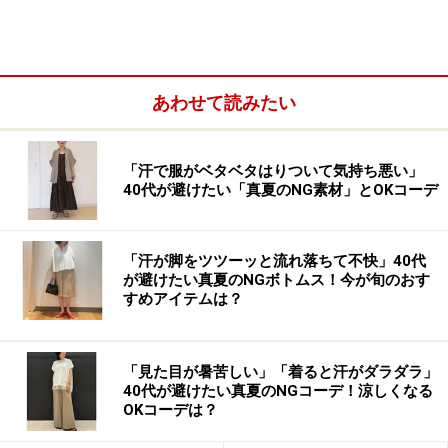
感のない服装がベスト。だらしない印象のものではな
く、ワンマイルウェアとしても重宝するアイテムなら活
用頻度が上がること間違いなし。
あわせて読みたい
こちらは、ざっくりと編まれた表情のあるローゲージニ
ットワンピースを主役にしたコーデ。程よい肉厚生地の
「汗で服がベタベタはりついて気持ち悪い」
ケーブルニットなので、肌触りも柔らかくてストレスフ
40代が避けたい「真夏のNG素材」とOKコーデ
リーで着用できます。秋口から真冬まで活躍するルーズ
シルエットのロングワンピースで、ソックスやタイツな
「汗が脚をツツーッと流れ落ちて不快」40代
どと合わせるのがおすすめ。ロング丈なので、脚を隠し
が避けたい真夏のNGボトムス！今が旬のおす
たい大人女性にもマッチします。
すめアイテムは？
「見た目が暑苦しい」「着ると汗がダラダラ」
40代が避けたい真夏のNGコーデ！涼しくなる
OKコーデは？