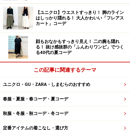
オンライン会議に必要なきちんと感と、おうち時間を楽
【ユニクロ】ウエストすっきり！ 脚のライン
はしっかり隠れる！ 大人かわいい「フレアス
しめるリラックス感を兼ね備えている映えトップスを投
カート」コーデ
入すれば、その都度着替える必要がないので、時短にも
つながります。
顔もおなかもすっきり見え！ 二の腕も隠れ
る！ 抜け感抜群の「ふんわりワンピ」でつく
こちらは、バルーンスリーブが女性らしい印象のデザイ
る40代の夏コーデ
ンブラウス。主張しすぎないデザインなので、きちんと
感が求められるオンライン会議に最適です。ややハリ感
この記事に関連するテーマ
のある生地ですが、ボリューム感のあるアイテムなの
で、リラックスして着用可能です。ホワイトカラーを選
ユニクロ・GU・ZARA・しまむらのおすすめ
べば、レフ板効果も期待でき、顔の映りが良く見えます
春服・夏服・春コーデ・夏コーデ
よ。
秋服・冬服・秋コーデ・冬コーデ
3. 快適なはき心地のイージーボトムス
定番アイテムの着こなし・選び方