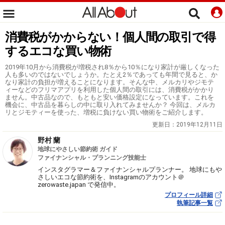
消費税がかからない！個人間の取引で得
するエコな買い物術
2019年10月から消費税が増税され8％から10％になり家計が厳しくなった
人も多いのではないでしょうか。たとえ2％であっても年間で見ると、か
なり家計の負担が増えることになります。そんな中、メルカリやジモテ
ィーなどのフリマアプリを利用した個人間の取引には、消費税がかかり
ません。中古品なので、もともと安い価格設定になっています。これを
機会に、中古品を暮らしの中に取り入れてみませんか？ 今回は、メルカ
リとジモティーを使った、増税に負けない買い物術をご紹介します。
更新日：
2019年12月11日
野村 蘭
地球にやさしい節約術 ガイド
ファイナンシャル・プランニング技能士
インスタグラマー＆ファイナンシャルプランナー。 地球にもや
さしいエコな節約術を、Instagramのアカウント＠
zerowaste.japan で発信中。
プロフィール詳細
執筆記事一覧