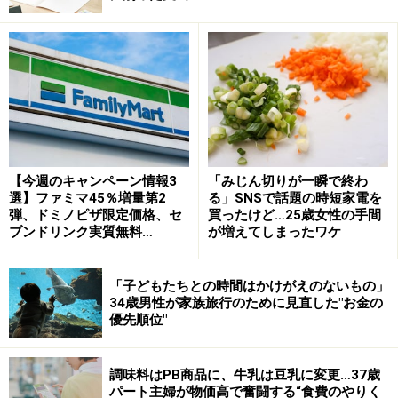
ジモティーでは、家具を格安で探すことができますよ
【今週のキャンペーン情報3
「みじん切りが一瞬で終わ
選】ファミマ45％増量第2
る」SNSで話題の時短家電を
2. メルカリの活用
弾、ドミノピザ限定価格、セ
買ったけど…25歳女性の手間
ブンドリンク実質無料…
が増えてしまったワケ
不用品の売買を、アプリ上で行えるサービスがメルカリ
です。匿名で取引でき送付してくれるので、直接会う必
「子どもたちとの時間はかけがえのないもの」
要はありません。服や小物などは、メルカリで探すこと
34歳男性が家族旅行のために見直した"お金の
が多いです。日本全国から出品されているので、比較し
優先順位"
て購入できます。様々なものが売られているので、必要
なものがでてきたら、まずメルカリで探してみるように
調味料はPB商品に、牛乳は豆乳に変更…37歳
しています。買ったけど、結局は使わなかったという状
パート主婦が物価高で奮闘する“食費のやりく