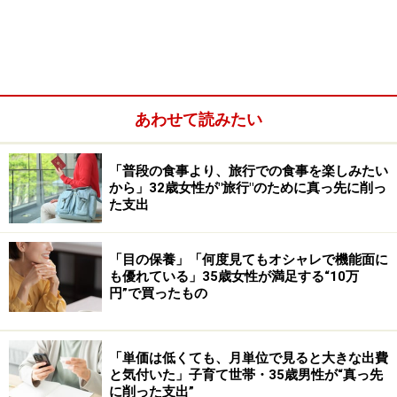
あわせて読みたい
1. ジモティーの活用
「普段の食事より、旅行での食事を楽しみたい
ジモティーは、直接会って不用品を譲り合う地元の掲示
から」32歳女性が"旅行"のために真っ先に削っ
板サイトです。譲ってもらう場合は、基本的にはその場
た支出
所まで取りに行かないといけません。梱包が難しい大型
の家具、家電などがたくさん出品されていて、無料のも
「目の保養」「何度見てもオシャレで機能面に
のも多いです。私の知り合いは、引っ越しの時に必要に
も優れている」35歳女性が満足する“10万
円”で買ったもの
なった家具のほとんどを、ジモティーを利用して、ほぼ
無料で揃えることができたそうです。直接会って品物の
状態を確認してから、購入できるので安心です。家具が
「単価は低くても、月単位で見ると大きな出費
必要になった時には、一度覗いてみると、お得に手に入
と気付いた」子育て世帯・35歳男性が“真っ先
に削った支出”
れることができるかもしれません。