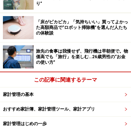
り”
態のいいものも多く出品されているので、希望のものが
見つかれば、お得に買い物できます。
「床がピカピカ」「気持ちいい」買ってよかっ
た高額商品で“ロボット掃除機”を選んだ人たち
の体験談
まとめ
今回は増税対策に、メルカリやジモティーなどのフリマ
旅先の食事は我慢せず、飛行機は早朝便で。物
価高でも「旅行」を楽しむ…26歳男性の“お金
アプリを利用する方法をご紹介しました。周りの人は、
の使い方”
相手の靴や洋服が中古品か新品で買ったものか、ほぼ意
識していません。メルカリやジモティーなどのフリマア
この記事に関連するテーマ
プリを賢く利用して、増税を乗り切りましょう！
家計管理の基本
中古品を買うことは、家計にとって節約になるだけでな
く、ゴミを減らすことになります。家庭から出される、
おすすめ家計簿、家計管理ツール、家計アプリ
服や家具のゴミは年々増加しているといわれ、私の住ん
家計管理はじめの一歩
でいるマンションのゴミ置き場にも、まだ使える家具が