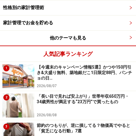
たくさん捨てられているのを見かけます。中古品を買う
性格別の家計管理術
ことはゴミを減らし地球環境を守ることにつながってい
きます。
家計管理でお金を貯める
他のテーマも見る
人気記事ランキング
まだきれいな家具が捨てられているのを見かけることも……
【今週末のキャンペーン情報5選】かつや150円引
1
き&大盛り無料、築地銀だこ1日限定88円、パンチ
ョの日…
2026/08/07
【関連記事をチェック】
洗剤などの消耗品の節約6つの方法
「長い目で見れば安上がり」世帯年収650万円・
2
34歳男性が満足する“23万円”で買ったもの
節約効果バツグンの車なし生活！
洋服代を劇的に減らす方法
2026/08/08
新生活にかかる費用を安くする5つの方法
節約のつもりが、逆に損してる？物価高でやると
3
「貧乏になる行動」7選