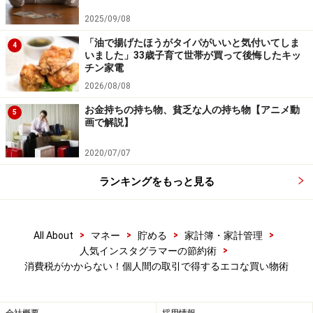
※記事内容は執筆時点のものです。最新の内容をご確認くださ
2025/09/08
い。
「油で揚げたほうがタイパがいいと気付いてしま
本記事の内容は一般的な情報提供を目的としており、特定の金融
4
いました」33歳子育て世帯が買って後悔したキッ
商品や投資行動を推奨するものではありません。
チン家電
投資や資産運用に関する最終的なご判断はご自身の責任において
行ってください。
2026/08/08
掲載情報の正確性・完全性については十分に配慮しております
が、その内容を保証するものではなく、これに基づく損失・損害
お金持ちの持ち物、貧乏な人の持ち物【アニメ動
5
などについて当社は一切の責任を負いません。
画で解説】
最新の情報や詳細については、必ず各金融機関やサービス提供者
の公式情報をご確認ください。
2020/07/07
【編集部からのお知らせ】
ランキングをもっと見る
・「家計」について、
アンケート（2026/8/31まで）
を実施
中です！
※抽選で20名にAmazonギフト券1000円分プレゼント
※謝礼付きの限定アンケートやモニター企画に参加が可能に
>
>
>
>
All About
マネー
貯める
家計簿・家計管理
なります
>
人気インスタグラマーの節約術
消費税がかからない！個人間の取引で得するエコな買い物術