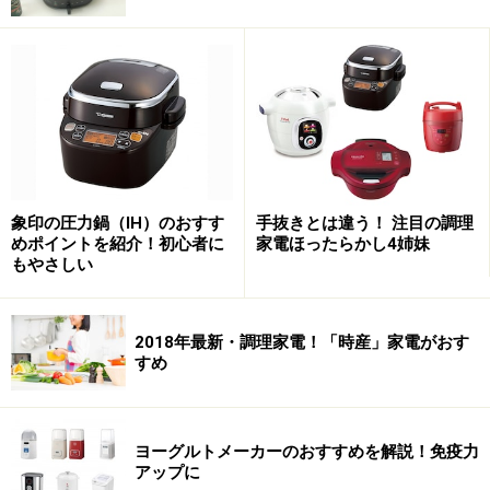
象印の圧力鍋（IH）のおすす
手抜きとは違う！ 注目の調理
めポイントを紹介！初心者に
家電ほったらかし4姉妹
もやさしい
2018年最新・調理家電！「時産」家電がおす
すめ
「スープリーズR」の前面にあるスイッチを押すだけで
操作も簡単なのも、イチオシしたい点です。さらに保温
機能（2時間）や再加熱機能もついているので、いつで
ヨーグルトメーカーのおすすめを解説！免疫力
も温かいスープを飲むことができます。
アップに