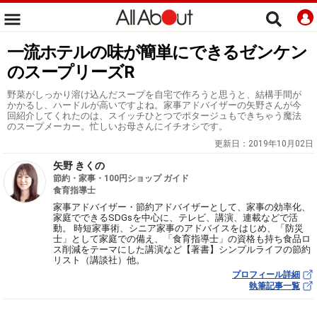
一流ホテルの味が簡単にできるゼンケン
のスープリーズR
野菜がしっかり溶け込んだスープを自宅で作ろうと思うと、結構手間が
かかるし、ハードルが高いですよね。家事アドバイザーの矢野さんが今
回紹介してくれたのは、スイッチひとつでポタージュもできちゃう魔法
のスープメーカー。忙しいお母さんにイチオシです。
更新日：
2019年10月02日
矢野 きくの
節約・家事・100円ショップ ガイド
食育指導士
家事アドバイザー・節約アドバイザーとして、家事の効率化、
家庭でできるSDGsを中心に、テレビ、講演、連載などで活
動。 時短家事術、シニア家事のアドバイスをはじめ、「防災
士」として家庭での備え、「食育指導士」の資格も持ち食品ロ
ス削減をテーマにした講演など【著書】シンプルライフの節約
リスト（講談社）他。
プロフィール詳細
執筆記事一覧