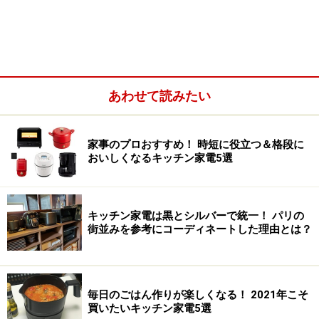
材料を入れてスイッチを押すだけ
調理は簡単
あわせて読みたい
イチオシのポイントは、何しろ簡単なこと。
やることと
いえば、切った材料をスープリーズRに入れてスイッチ
家事のプロおすすめ！ 時短に役立つ＆格段に
おいしくなるキッチン家電5選
を押す！ これだけなんです。
今までは野菜を茹でてから裏ごしするという工程が必要
キッチン家電は黒とシルバーで統一！ パリの
でしたが、そんなことも一切必要ありません。かぼちゃ
街並みを参考にコーディネートした理由とは？
やにんじん、そら豆やほうれん草など、どんな野菜でも
OK。
ボタンひとつでポタージュのような「スープ」か具
をしっかりと楽しめる「食べるスープ」か、仕上がりを
毎日のごはん作りが楽しくなる！ 2021年こそ
選ぶこともできて、好みにあわせたスープを作れます。
買いたいキッチン家電5選