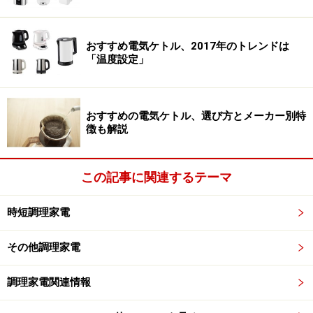
たくさんの野菜を使ったおいしいスープを簡単に作るこ
とができるので、
一日に必要な野菜摂取量なんてまった
おすすめ電気ケトル、2017年のトレンドは
「温度設定」
く気にならなくなるほどに、野菜を無理なくおいしくと
ることもできる
ようになります。
おすすめの電気ケトル、選び方とメーカー別特
徴も解説
毎日使うなら操作も片付けも簡単なものを
この記事に関連するテーマ
スイッチ一つでスープができあがる
時短調理家電
その他調理家電
また、ゼンケンの「スープリーズR」は、実は結婚や出
産のお祝いなどの贈り物にもぴったり。私自身、個人的
調理家電関連情報
に最も贈り物として選んでいるものでもあります。贈っ
た先のかたからも「美味しいスープが本当に簡単にでき