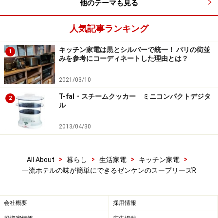
他のテーマも見る
る！」「毎日の食生活が変わった！」と喜んでもらって
いるようです。
人気記事ランキング
キッチン家電は黒とシルバーで統一！ パリの街並
1
蓋も洗いやすい設計になっているので、食後の片付けも
みを参考にコーディネートした理由とは？
いたって簡単。難しいことなく美味しいスープを作るこ
2021/03/10
とができるゼンケンの「スープリーズR」は、
お料理に
こだわりあるお母さんに贈るのにもぴったりなイチオシ
T-fal・スチームクッカー ミニコンパクトデジタ
2
ル
のスープメーカーです
。
2013/04/30
詳しくはこちら
>
>
>
>
All About
暮らし
生活家電
キッチン家電
DATA
一流ホテルの味が簡単にできるゼンケンのスープリーズR
ゼンケン｜スープリーズR
外形寸法：約幅17.8×奥行き26.6×高さ26.2cm
電源：AC100V 50/60Hz ・消費電力：ヒーター600W／モ
会社概要
採用情報
ーター200W