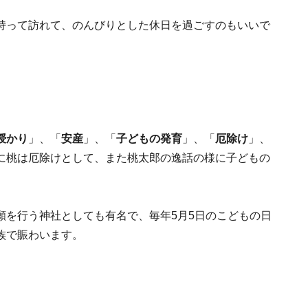
持って訪れて、のんびりとした休日を過ごすのもいいで
授かり
」、「
安産
」、「
子どもの発育
」、「
厄除け
」、
に桃は厄除けとして、また桃太郎の逸話の様に子どもの
願を行う神社としても有名で、毎年5月5日のこどもの日
族で賑わいます。