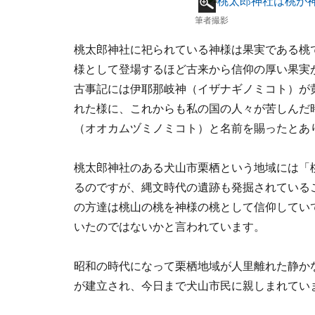
筆者撮影
桃太郎神社に祀られている神様は果実である桃
様として登場するほど古来から信仰の厚い果実
古事記には伊耶那岐神（イザナギノミコト）が
れた様に、これからも私の国の人々が苦しんだ
（オオカムヅミノミコト）と名前を賜ったとあ
桃太郎神社のある犬山市栗栖という地域には「
るのですが、縄文時代の遺跡も発掘されている
の方達は桃山の桃を神様の桃として信仰してい
いたのではないかと言われています。
昭和の時代になって栗栖地域が人里離れた静か
が建立され、今日まで犬山市民に親しまれてい