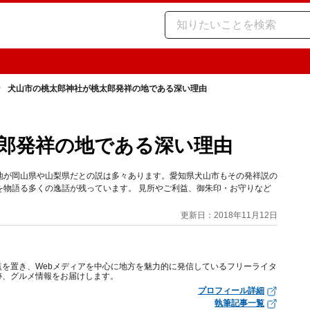
犬山市の桃太郎神社が桃太郎発祥の地である深い理由
郎発祥の地である深い理由
地が岡山県や山梨県だとの説は多々あります。愛知県犬山市もその発祥説の
を物語る多くの逸話が残っています。 見所やご利益、御朱印・お守りなど
更新日：2018年11月12日
を置き、Webメディアを中心に地方を魅力的に発信しているフリーライタ
跡、グルメ情報をお届けします。
プロフィール詳細
執筆記事一覧