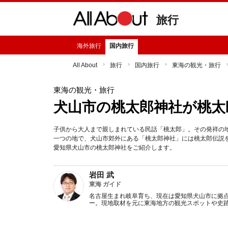
旅行
海外旅行
国内旅行
All About
旅行
国内旅行
東海の観光・旅行
東海の観光・旅行
犬山市の桃太郎神社が桃太
子供から大人まで親しまれている民話「桃太郎」。その発祥の
一つの地で、犬山市郊外にある「桃太郎神社」には桃太郎伝説
愛知県犬山市の桃太郎神社をご紹介します。
岩田 武
東海 ガイド
名古屋生まれ岐阜育ち、現在は愛知県犬山市に拠点
ー。現地取材を元に東海地方の観光スポットや史