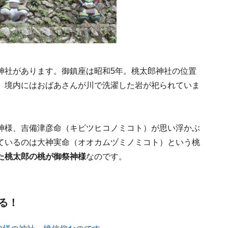
神社があります。御鎮座は昭和5年。桃太郎神社の位置
、境内にはおばあさんが川で洗濯した岩が祀られていま
神様、吉備津彦命（キビツヒコノミコト）が思い浮かぶ
ているのは大神実命（オオカムヅミノミコト）という桃
た桃太郎の桃が御祭神様
なのです。
る！