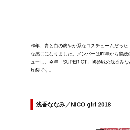
昨年、青と白の爽やか系なコスチュームだった「N
な感じになりました。メンバーは昨年から継続
ューし、今年「SUPER GT」初参戦の浅香
炸裂です。
浅香ななみ／NICO girl 2018