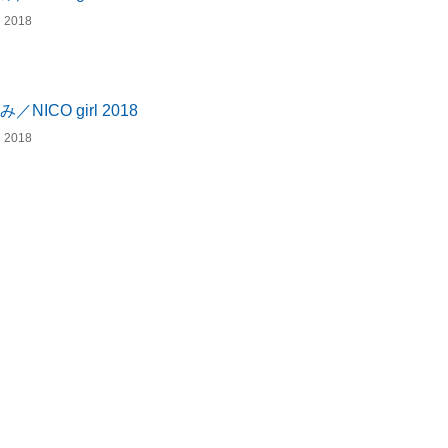
 2018
 2018