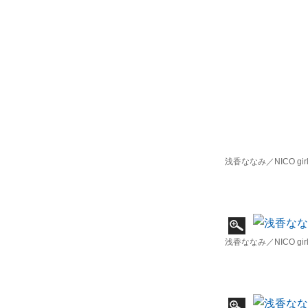
浅香ななみ／NICO girl
浅香ななみ／NICO girl