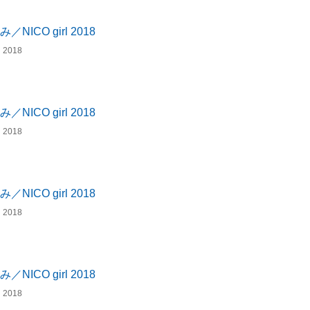
 2018
 2018
 2018
 2018