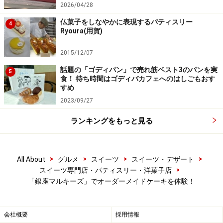
2026/04/28
仏菓子をしなやかに表現するパティスリー
4
Ryoura(用賀)
2015/12/07
話題の「ゴディパン」で売れ筋ベスト3のパンを実
5
食！ 待ち時間はゴディバカフェへのはしごもおす
すめ
2023/09/27
ランキングをもっと見る
>
>
>
>
All About
グルメ
スイーツ
スイーツ・デザート
>
スイーツ専門店・パティスリー・洋菓子店
「銀座マルキーズ」でオーダーメイドケーキを体験！
会社概要
採用情報