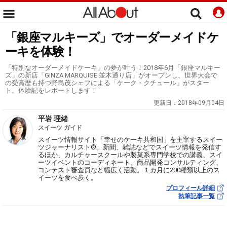
「銀座マルキーズ」でオーダーメイドケ
ーキを体験！
「特別なオーダーメイドケーキ」の夢が叶う！2018年6月「銀座マルキー
ズ」の新店「GINZA MARQUISE 並木通り店」がオープンし、世界大会で
の受賞歴も持つ野島茂シェフによる「ケーク・クチュール」がスター
ト。体験記をレポートします！
更新日：
2018年09月04日
平岩 理緒
スイーツ ガイド
スイーツ情報サイト「幸せのケーキ共和国」を主宰するスイー
ツジャーナリスト®。新聞、雑誌などでスイーツ情報を発信す
るほか、カルチャースクールや製菓系専門学校での講義、スイ
ーツイベントのコーディネート、商品開発コンサルティング、
コンテスト審査員など幅広く活動。１カ月に200種類以上のス
イーツを食べ歩く。
プロフィール詳細
執筆記事一覧