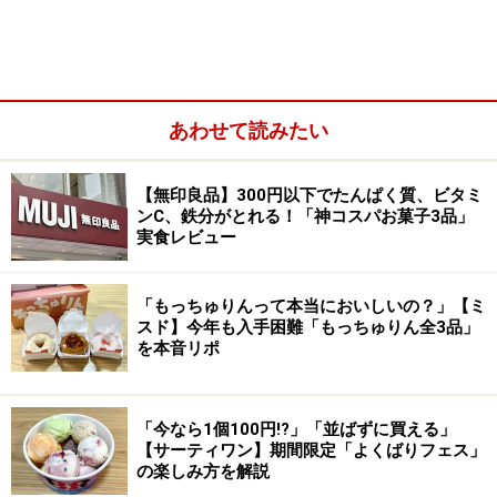
2003」に日本代表として出場し、チーム準優勝するなど
世界コンクールでの受賞歴を持ち、「ザ・ペニンシュラ
東京」のエグゼクティブペストリーシェフも務められた
野島シェフは、スイーツ界では誰もが知る著名なパティ
あわせて読みたい
シエです。
そんな野島シェフに、誕生日や結婚記念日、あるいはプ
【無印良品】300円以下でたんぱく質、ビタミ
ロポーズ、お祝いのパーティーなど、特別な場面にふさ
ンC、鉄分がとれる！「神コスパお菓子3品」
実食レビュー
わしい、自分達のためだけのケーキを作っていただける
なんて、なんとも贅沢ですね！
「もっちゅりんって本当においしいの？」【ミ
スド】今年も入手困難「もっちゅりん全3品」
を本音リポ
「銀座マルキーズ」のショーケースに並ぶケーキ達
「今なら1個100円!?」「並ばずに買える」
【サーティワン】期間限定「よくばりフェス」
「ケーク・クチュール」は、デザインや予約状況により
の楽しみ方を解説
ますが、遅くとも1週間前には予約してほしいとのこ