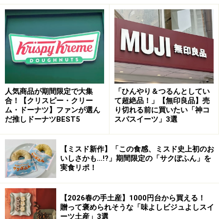
と。2週間ほどかかるケースもあるそうで、とにかく早
めにご相談するに越したことはありませんね。
お店には、1人分サイズのプティガトーや、「銀座マル
キーズ」の代名詞とも言えるロールケーキもあります
し、スタンダードなショートケーキをはじめ予約無しで
購入できるホールケーキも、大きさに応じて4000円台か
人気商品が期間限定で大集
「ひんやり＆つるんとしてい
ら並んでいます。まず試しに味見してみたいという方
合！【クリスピー・クリー
て超絶品！」【無印良品】売
は、そちらをどうぞ。マンゴーとココナツを使ったスペ
ム・ドーナツ】ファンが選ん
り切れる前に買いたい「神コ
だ推しドーナツBEST5
スパスイーツ」3選
シャリテの「マルコム」（直径12cm税込4500円）も、
野島シェフがいらしてから発売された人気商品です。
【ミスド新作】「この食感、ミスド史上初のお
いしさかも…!?」期間限定の「サクぽふん」を
それでは、今回、野島シェフに作っていただいた「ケー
実食リポ！
ク・クチュール」のオーダーメイドケーキをいよいよお
披露目いたします！
【2026春の手土産】1000円台から買える！
贈って褒められそうな「味よしビジュよしスイ
ーツ土産」3選