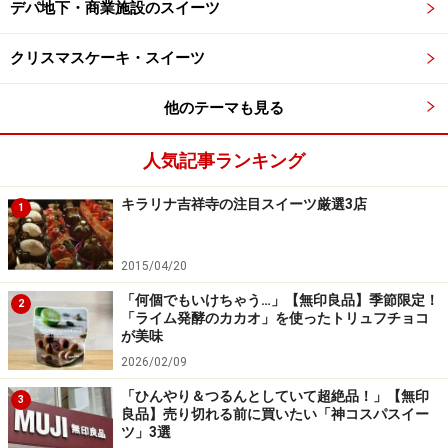
デパ地下・商業施設のスイーツ
クリスマスケーキ・スイーツ
他のテーマも見る
人気記事ランキング
キラリナ吉祥寺の注目スイーツ厳選3店
1
2015/04/20
「何個でもいけちゃう…」【無印良品】季節限定！
2
「ライム発酵のカカオ」を使ったトリュフチョコ
が美味
2026/02/09
「ひんやり＆つるんとしていて超絶品！」【無印
3
良品】売り切れる前に買いたい「神コスパスイー
ツ」3選