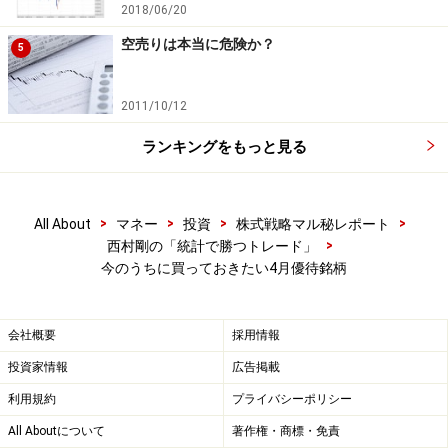
2018/06/20
【最低購入金額】118万5000円（2018年2月16日時点）
【権利確定月】4月末日
空売りは本当に危険か？
5
【配当利回り】1.52％（2018年2月16日時点）
【優待内容】
2011/10/12
(A)東建多度カントリークラブ・名古屋および東建塩河カ
ランキングをもっと見る
ントリー?楽部割引券、カードまたは(B)ハートマークシ
ョップ割引券
・100株以上：(A)5,000円割引券4枚または(B)4,000円割
>
>
>
>
All About
マネー
投資
株式戦略マル秘レポート
引券
>
西村剛の「統計で勝つトレード」
・1,000株以上：(A)平日1年カードまたは(B)5,000円割引
今のうちに買っておきたい4月優待銘柄
券
・2,000株以上：(A)全日1年カードまたは(B)6,000円割引
会社概要
採用情報
券
投資家情報
広告掲載
(C)新米、(D)ミネラルウォーター（500ml）、(E)焼酎
利用規約
プライバシーポリシー
（900ml）より一つ選択
All Aboutについて
著作権・商標・免責
・1,000株以上：(C)5kg、(D)48本、(E)4本のうち、どれか