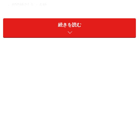
・400株以上：6枚
・800株以上：12枚
・2,400株以上：20枚
続きを読む
・4,000株以上：30枚
東和フードサービス<3329>の優待内容は、同社直営店で
利用できる優待食事券です。同社の優待が使える店舗
は、東京都内を中心に、椿屋珈琲グループ、ダッキーダ
ックなどがあります。関東圏にお住まいの方にとっては
とても使い勝手の良い優待内容と言えるでしょう。その
魅力的な優待内容から、優待権利確定日に近づくほど投
資家の注目を浴び、買いが入りやすい傾向があると言え
ます。