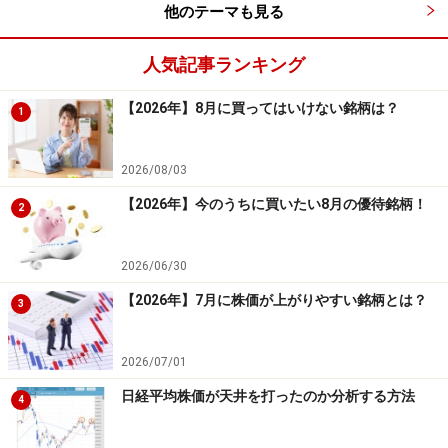
平均保持日数： 47.38 日
他のテーマも見る
検証結果を見てみると、勝率は92.31％、1トレードあた
人気記事ランキング
りの平均損益は11.08％です。勝率が高く平均損益もプラ
【2026年】8月に買ってはいけない銘柄は？
1
スとなっていることから、良好な成績と言えるでしょ
う。優待権利確定日の約2カ月前から早めに注目してお
くことで、高値掴みして、損失を被るリスクが低くなる
2026/08/03
でしょう。
【2026年】今のうちに買いたい8月の優待銘柄！
2
2026/06/30
【2026年】7月に株価が上がりやすい銘柄とは？
3
4月オススメ優待銘柄その2「東建コーポレ
ーション<1766>」
2026/07/01
【業務内容】地主に賃貸住宅経営を提案し、施工から管
日経平均株価が天井を打ったのか分析する方法
4
理、仲介までを一貫して行っています。
【単元株数】100株