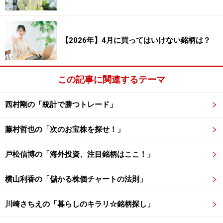
平均損益（円）： 22,160 円 平均損益（率）： 11.08
％
平均利益（円）： 24,876 円 平均利益（率）： 12.44
【2026年】4月に買ってはいけない銘柄は？
％
平均損失（円）： -10,439 円 平均損失（率）： -5.22
％
この記事に関連するテーマ
合計損益（円）： 288,074 円 合計損益（率）：
西村剛の「統計で勝つトレード」
144.04 ％
合計利益（円）： 298,513 円 合計利益（率）：
藤村哲也の「次のお宝株を探せ！」
149.26 ％
戸松信博の「海外投資、注目銘柄はここ！」
合計損失（円）： -10,439 円 合計損失（率）： -5.22
％
横山利香の「儲かる株価チャートの法則」
プロフィット・ファクター（合計利益÷合計損失）：
川崎さちえの「暮らしのキラリ☆銘柄探し」
28.596