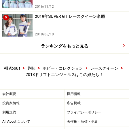
永原芽衣／2018ドリフトエンジェルス
2016/11/12
2019年SUPER GT レースクイーン名鑑
5
・愛称／めいぷる
・誕生日／10月8日
2019/05/10
・サイズ／B83 W58 H83
ランキングをもっと見る
・趣味、特技／水泳、音楽鑑賞、アニメ鑑賞
・意気込み／キャプテン、副キャプテン、まみんごと一
緒に頑張ります。歌も踊りも初心者ですけれども精いっ
>
>
>
>
All About
趣味
ホビー・コレクション
レースクイーン
ぱい頑張りますので、応援よろしくお願いします。
2018ドリフトエンジェルスはこの娘たち！
今年も「ドリエン」はCD発売を予定しているとのこと。
会社概要
採用情報
また、このメンバーによる新コスチュームのお披露目＆
投資家情報
広告掲載
撮影会が2018年3月10日（土）青山スタジオで開催され
利用規約
プライバシーポリシー
るとのこと。これは「SUPER GT」の開幕戦より早く彼
All Aboutについて
著作権・商標・免責
女たちのコスチューム姿を激写できる絶好の機会。詳し