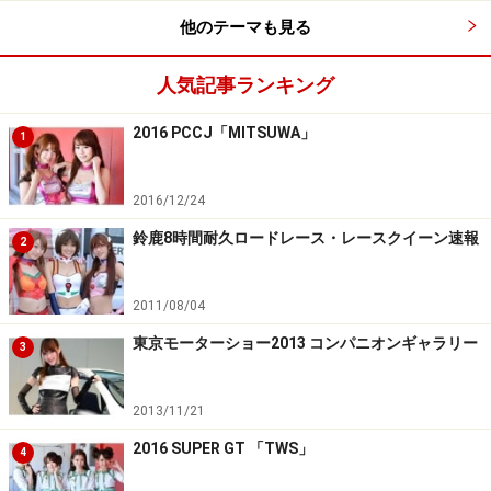
1年にできたらと思っています。皆さんサーキットでお
他のテーマも見る
会いしましょう！
人気記事ランキング
2016 PCCJ「MITSUWA」
1
2016/12/24
鈴鹿8時間耐久ロードレース・レースクイーン速報
2
2011/08/04
東京モーターショー2013 コンパニオンギャラリー
3
永原芽衣ちゃん
2013/11/21
2016 SUPER GT 「TWS」
4