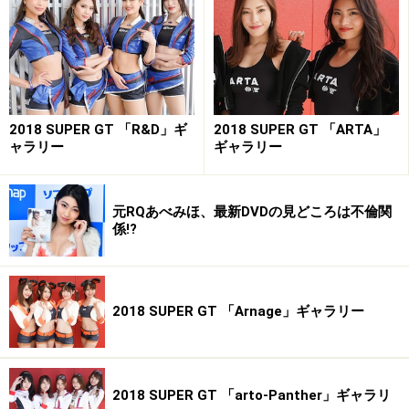
2018 SUPER GT 「R&D」ギ
2018 SUPER GT 「ARTA」
ャラリー
ギャラリー
横田りかちゃん
元RQあべみほ、最新DVDの見どころは不倫関
係!?
横田りか／2018ドリフトエンジェルス
・愛称／りーのん
2018 SUPER GT 「Arnage」ギャラリー
・誕生日／11月18日
・サイズ／B80 W62 H90
・趣味、特技／ゲーム、アニメ、臭いで財布のブランド
が分かる
2018 SUPER GT 「arto-Panther」ギャラリ