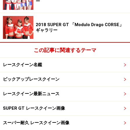
ー
・意気込み／今年は副キャプテンになりました！ひらド
リの2人を引っ張っていけるように1年間頑張っていきま
すので応援よろしくお願いします。
2018 SUPER GT 「Modulo Drago CORSE」
ギャラリー
織田真実那ちゃん
この記事に関連するテーマ
レースクイーン名鑑
織田真実那／2018ドリフトエンジェルス
ピックアップレースクイーン
・愛称／まみんご
・誕生日／8月15日
レースクイーン最新ニュース
・サイズ／B80 W56 H83
・趣味、特技／コスプレ、マラソン、料理、野球観戦
SUPER GT レースクイーン画像
・意気込み／憧れのドリフトエンジェルスに入れてとて
もうれしいです。ドリエンでは笑いの腕を磨いて飛躍の
スーパー耐久 レースクイーン画像