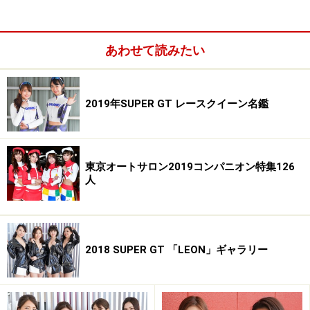
・愛称／なーちゃ
・誕生日／7月2日
・サイズ／B83 W60 H84
あわせて読みたい
・趣味、特技／海外旅行、英会話
・意気込み／皆さん3年目本当にありがとうございま
2019年SUPER GT レースクイーン名鑑
す。こんなにドリフトエンジェルスにいさせてもらって
本当に幸せです。応援してくれるファンの皆様とドリエ
ンファミリーのおかげです。今年も全力で駆け抜けてい
きます。一緒に最高の1年にしましょう！
東京オートサロン2019コンパニオン特集126
人
2018 SUPER GT 「LEON」ギャラリー