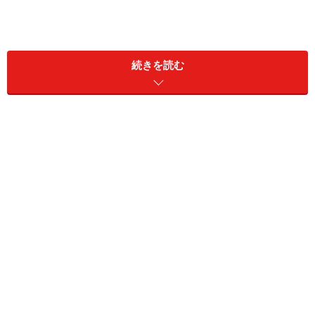
続きを読む
安田七奈ちゃん
安田七奈／2018ドリフトエンジェルス