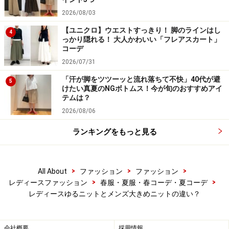
メンズ大きめサイズニット
2026/08/03
【ユニクロ】ウエストすっきり！ 脚のラインはし
4
一方でメンズの大きめサイズニットはもともとベーシッ
っかり隠れる！ 大人かわいい「フレアスカート」
クなシルエットがそのまま大きくなったものなので、女
コーデ
性に特化した特徴はありません。では、どんな時に選ぶ
2026/07/31
といいのか？ ガイドなら思いっきりボーイッシュにキメ
「汗が脚をツツーッと流れ落ちて不快」40代が避
5
けたい真夏のNGボトムス！今が旬のおすすめアイ
たい時や敢えて甘いアイテムと合わせて甘辛ミックスを
テムは？
楽しみたい時に活用します。
2026/08/06
ランキングをもっと見る
左はデニムに武骨な革靴を合わせたボーイズスタイルそ
のもののコーデ。大きめサイズがボーイフレンドから借
りたようなゆるめのシルエットでヌケ感があります。
>
>
>
All About
ファッション
ファッション
>
>
レディースファッション
春服・夏服・春コーデ・夏コーデ
右はミニスカートという女性ならではの甘いアイテム
レディースゆるニットとメンズ大きめニットの違い？
に、辛さをミックスするためメンズの大きめサイズニッ
トを合わせました。メンズニットを合わせることでミニ
会社概要
採用情報