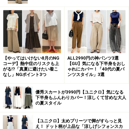
レディースに比べ大幅に肩の位置が下がることはなく、身幅
もレディースに比べ広がりすぎていません
肩の位置が高いので袖が長い
【やってはいけない8月のNG
ALL2990円の神パンツ3選
コーデ】熱中症のリスクも上
【GU】気になる下半身をおし
レディースのゆるニットに比べ、サイズが大きくなれば
がる!?「真夏に避けたい着こ
ゃれにカバー！「40代の夏パ
なるほど袖や着丈は長くなり身幅も広がります。ベーシ
なし」NGポイント3つ
ンツスタイル」3選
ックなニットの比率をそのままに大きくなるという風に
捉えていいかと思います。
優秀スカートが3990円【ユニクロ】気になる
下半身もふんわりカバー！涼しくて甘めな大人
の夏スタイル
ですので、XLサイズだと肩から袖口にかけ、かなり長さ
があります。しかし、レディースのゆるニットに比べた
ら身幅はそこまで広がりはありません。着丈も前後の長
【ユニクロ】太めプリーツで脚がすらっと見
え！ ドット柄が上品な「涼しげシフォンスカ
さは同じです。