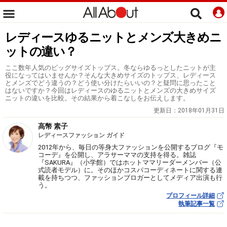
レディースゆるニットとメンズ大きめニ
ットの違い？
ここ数年人気のビッグサイズトップス。冬ならゆるっとしたニットが主
役になってはいませんか？そんな大きめサイズのトップス、レディース
とメンズでどう違うの？どう使い分けたらいいの？と疑問に思ったこと
はないですか？今回はレディースのゆるニットとメンズの大きめサイズ
ニットの違いを比較。その結果から着こなしをお伝えします。
更新日：
2018年01月31日
高幣 素子
レディースファッション ガイド
2012年から、毎日の等身大ファッションを公開するブログ『モ
コーデ』を公開し、アラサーママの支持を得る。雑誌
『SAKURA』（小学館）ではホットママリーダーメンバー（公
式読者モデル）に。そのほかコスパコーディネートに関する連
載を持ちつつ、ファッションブロガーとしてメディア出演も行
う。
プロフィール詳細
執筆記事一覧