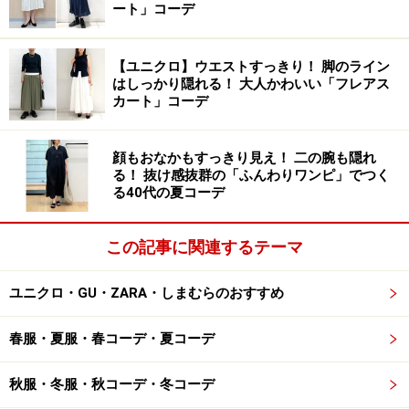
ート」コーデ
数年前にボーイフレンドデニムが流行りましたが、それ
【ユニクロ】ウエストすっきり！ 脚のライン
と同じようにボーイフレンドから借りたニットと捉えて
はしっかり隠れる！ 大人かわいい「フレアス
もいいかもしれませんね。
カート」コーデ
顔もおなかもすっきり見え！ 二の腕も隠れ
る！ 抜け感抜群の「ふんわりワンピ」でつく
レディースのゆるニット・メンズの大きめ
る40代の夏コーデ
サイズはどう合わせればいいの？
コーディネートをするとき、それぞれの特徴を理解して
この記事に関連するテーマ
合わせることでニットの良さを引き出すことができま
す。
ユニクロ・GU・ZARA・しまむらのおすすめ
春服・夏服・春コーデ・夏コーデ
肩の丸みや身幅のゆるっと感が女性らしい印象に。前身ごろ
の着丈の短さが体型カバーに最適
秋服・冬服・秋コーデ・冬コーデ