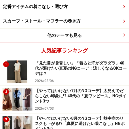
レディースのゆるニットは前身ごろが短い仕様になって
定番アイテムの着こなし・選び方
いることが多いので、ウエスト位置を高く見せることが
できます。ということは足長効果が高いということ！ 左
スカーフ・ストール・マフラーの巻き方
のコーデはゆるニットをそのままざっくりと着用してい
ますが、前身ごろの丈が短いのでスカートの花柄を多く
他のテーマも見る
見せることができ、気になるお尻は隠れるというベスト
バランスです。
人気記事ランキング
「見た目が暑苦しい」「着ると汗がダラダラ」40
1
また、前身ごろの着丈が短いので、右のコーデのように
代が避けたい真夏のNGコーデ！涼しくなるOKコー
デは？
フロントタックインもしやすいです。そして、肩の位置
2026/08/06
が下がっていることから上半身が丸みを帯びて見えるの
で女性らしい印象に映ります。身幅も広いのでゆるっと
【やってはいけない7月のNGコーデ】太見えでだ
2
らしない印象に!? 40代の「夏ワンピース」NGポイ
感がかなり出ますね。体型カバーや女性らしいシルエッ
ント3つ
トなど女性らしさにこだわるならレディースのゆるニッ
2026/07/03
トがオススメです。
【やってはいけない8月のNGコーデ】熱中症のリ
3
スクも上がる!?「真夏に避けたい着こなし」NGポ
イント3つ