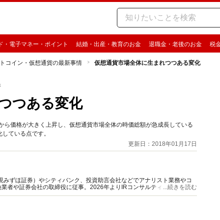
ド・電子マネー・ポイント
結婚・出産・教育のお金
退職金・老後のお金
税
トコイン・仮想通貨の最新事情
仮想通貨市場全体に生まれつつある変化
情
つつある変化
末から価格が大きく上昇し、仮想通貨市場全体の時価総額が急成長している
化している点です。
更新日：2018年01月17日
（現みずほ証券）やシティバンク、投資助言会社などでアナリスト業務やコ
業者や証券会社の取締役に従事。2026年よりIRコンサルティングを手掛
...続きを読む