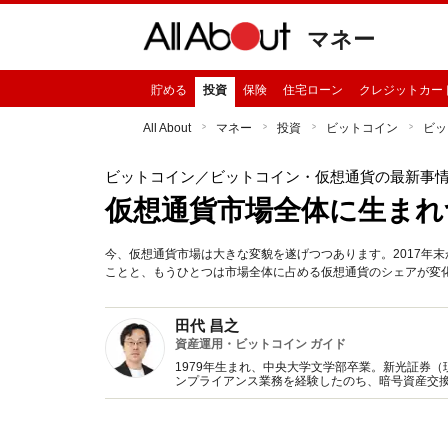
マネー
貯める
投資
保険
住宅ローン
クレジットカー
All About
マネー
投資
ビットコイン
ビッ
ビットコイン
／ビットコイン・仮想通貨の最新事
仮想通貨市場全体に生まれ
今、仮想通貨市場は大きな変貌を遂げつつあります。2017年
ことと、もうひとつは市場全体に占める仮想通貨のシェアが変
田代 昌之
資産運用・ビットコイン ガイド
1979年生まれ、中央大学文学部卒業。新光証券
ンプライアンス業務を経験したのち、暗号資産交換
けるU's企画に参画。