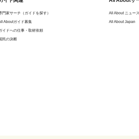
ガイド関連
All Abou
専門家サーチ（ガイドを探す）
All About ニュー
All Aboutガイド募集
All About Japan
ガイドへの仕事・取材依頼
国民の決断