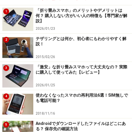
「折り畳みスマホ」のメリットやデメリットは
1
何？ 購入しない方がいい人の特徴も【専門家が解
説】
2026/01/23
テザリングとは何か、初心者にもわかりやすく解
2
説！
2015/02/26
「激安」な折り畳みスマホって大丈夫なの？ 実際
3
に購入して使ってみた【レビュー】
2026/01/25
使わなくなったスマホの再利用法6選！SIM無しで
4
も電話可能？
2018/11/16
Androidでダウンロードしたファイルはどこにあ
5
る？ 保存先の確認方法