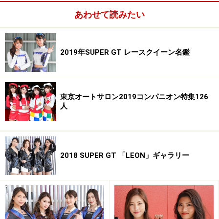
三浦みなみ／R'Qs triplet's
あわせて読みたい
三浦みなみ／R'Qs triplet's
2019年SUPER GT レースクイーン名鑑
※記事内容は執筆時点のものです。最新の内容をご確認くださ
い。
東京オートサロン2019コンパニオン特集126
人
次のページへ
1
/
3
2018 SUPER GT 「LEON」ギャラリー