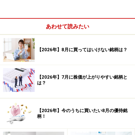
あわせて読みたい
【2026年】8月に買ってはいけない銘柄は？
日経平均株価チャート。会社四季報オンラインより
【2026年】7月に株価が上がりやすい銘柄と
は？
2月に入ってから株価が下落を続けていることがわかり
ますね。
【2026年】今のうちに買いたい8月の優待銘
株価が下落基調にあるということは見ればわかります
柄！
が、どの程度売り込まれているのかは分析しづらいでし
ょう。そこで、株価がどの程度売られているのか、もし