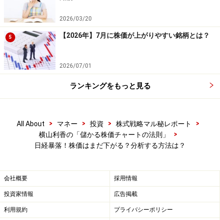
線、週足チャートの場合は26週移動平均線を利用して、
2026/03/20
移動平均乖離率を利用します。
【2026年】7月に株価が上がりやすい銘柄とは？
5
移動平均線乖離率の数値は、0％を中心に上にプラス、
下にマイナスで表示されます。0％よりプラスであれば
2026/07/01
買われすぎ、反対にマイナスであれば売られすぎと考え
ランキングをもっと見る
ることができます。
一般的に、移動平均乖離率がマイナス10%以下になると
>
>
>
>
All About
マネー
投資
株式戦略マル秘レポート
底となる「買いサイン」に近付いているとされていま
>
横山利香の「儲かる株価チャートの法則」
日経暴落！株価はまだ下がる？分析する方法は？
す。反対に、プラス10%以上となると天井となる「売り
サイン」に近付いているとされています。
会社概要
採用情報
もちろん、10％に到達することなく株価が反転する場合
投資家情報
広告掲載
もありますし、10％で止まらないこともありますので、
利用規約
プライバシーポリシー
数字はあくまでも目安です。