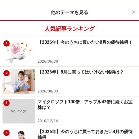
して表したチャートが移動平均乖離率です。移動平均線
からどの程度離れているかで、買われ過ぎか、売られ過
他のテーマも見る
ぎかを分析します。
人気記事ランキング
移動平均乖離率は下記の計算式で求められます。
【2026年】今のうちに買いたい8月の優待銘柄！
1
◎移動平均線の計算式
移動平均乖離率＝（株価－●日移動平均値）÷●日移動平
2026/06/30
均値×100
【2026年】8月に買ってはいけない銘柄は？
2
買いサインと売りサイン
2026/08/03
マイクロソフト100倍、アップル42倍に続くお宝
代表的な移動平均線としては、一日の動きを表した日足
3
株は？
チャートであれば、5日、25日、50日、75日が挙げられ
ます。週足チャートであれば13週、26週、52週、月足チ
2010/12/16
ャートであれば9カ月、24カ月、60カ月などが挙げられ
【2026年】今のうちに買っておきたい4月の優待
4
ます。一般的には、日足チャートの場合には25日移平均
銘柄