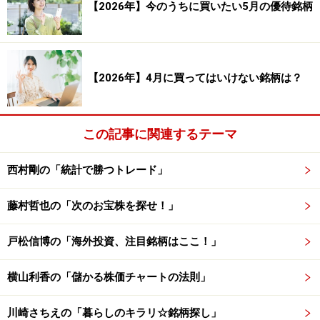
動きを平均化したものです。価格のトレンド（方向性）
【2026年】今のうちに買いたい5月の優待銘柄
を表していて、「Moving Average」とも言います。
株価は一般的に、移動平均線に引き寄せられるように動
【2026年】4月に買ってはいけない銘柄は？
く習性があります。そのため、株価が移動平均線から上
下どちらかに乖離したら、移動平均線に引き寄せられて
動くことが多くあります。
この記事に関連するテーマ
移動平均乖離率とは、株価と移動平均線がどの程度離れ
西村剛の「統計で勝つトレード」
ているのかを数値化したものです。移動平均線とは、上
にあるチャートの株価の近くに描かれている線のことで
藤村哲也の「次のお宝株を探せ！」
す。一般的に、日足チャートでは5日移動平均線、25日
戸松信博の「海外投資、注目銘柄はここ！」
移動平均線、50日移動平均線、75日移動平均線が表示さ
れます。
横山利香の「儲かる株価チャートの法則」
株価が移動平均線からどの程度離れているのかを数値化
川崎さちえの「暮らしのキラリ☆銘柄探し」