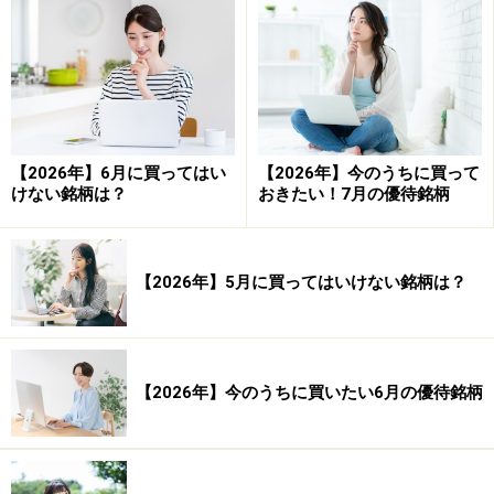
くは買われているのかを分析する際には、「移動平均乖
離率」を使います。
移動平均乖離率とは
【2026年】6月に買ってはい
【2026年】今のうちに買って
移動平均乖離率のチャートを見てみましょう。
けない銘柄は？
おきたい！7月の優待銘柄
日経平均株価チャート。会社四季報オンラインより
【2026年】5月に買ってはいけない銘柄は？
ローソク足の下に表示されているチャート、囲み部分の
所がが移動平均乖離率です。
【2026年】今のうちに買いたい6月の優待銘柄
株価の動きを表しているローソク足のそばに、折れ線が
あることがわかりますね。これを「移動平均線」と言い
ます。移動平均線は、日、週、月など一定期間の価格の