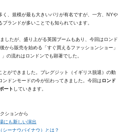
多く、規模が最も大きいパリが有名ですが、一方、NYや
るブランドが多いことでも知られています。
いましたが、盛り上がる英国ブームもあり、今回はロンド
直後から販売を始める「すぐ買えるファッションショー」
ナウ）」の流れはロンドンでも顕著でした。
ことができました。ブレグジット（イギリス脱退）の動
ロンドンモードの今が伝わってきました。今回は
ロンド
リポート
していきます。
レクションから
場にも新しい演出
OW（シーナウバイナウ）とは？