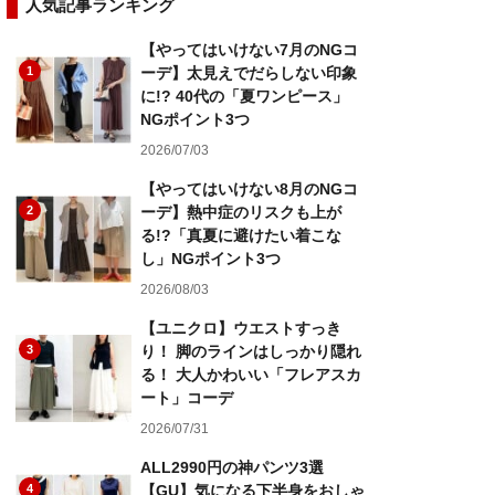
人気記事ランキング
【やってはいけない7月のNGコ
1
ーデ】太見えでだらしない印象
に!? 40代の「夏ワンピース」
NGポイント3つ
2026/07/03
【やってはいけない8月のNGコ
2
ーデ】熱中症のリスクも上が
る!?「真夏に避けたい着こな
し」NGポイント3つ
2026/08/03
【ユニクロ】ウエストすっき
3
り！ 脚のラインはしっかり隠れ
る！ 大人かわいい「フレアスカ
ート」コーデ
2026/07/31
ALL2990円の神パンツ3選
4
【GU】気になる下半身をおしゃ