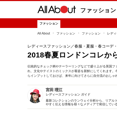
ファッション
ファッション
All About
ファッション
ファッション
レディ
レディースファッション
／春服・夏服・春コーデ
2018春夏ロンドンコレ
伝統的なチェック柄やテーラーリングなどで盛り上がる英国フ
れ、文化やテイストのミックスが着姿を新鮮にしてくれます。今
らインプットしておけば、来年に向けてさらに自分流のおしゃ
宮田 理江
レディースファッション ガイド
最新コレクションのランウェイ分析から、リアル
やすく伝える情報を様々なメディアで発信してい
アを生かしたスタイリング提案に強みを持つ。セ