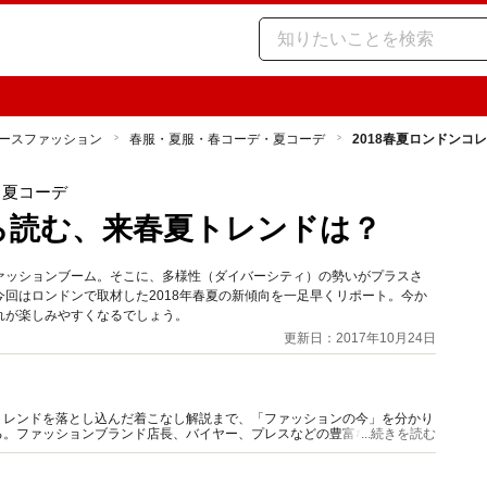
ースファッション
春服・夏服・春コーデ・夏コーデ
2018春夏ロンドンコ
・夏コーデ
から読む、来春夏トレンドは？
ァッションブーム。そこに、多様性（ダイバーシティ）の勢いがプラスさ
回はロンドンで取材した2018年春夏の新傾向を一足早くリポート。今か
れが楽しみやすくなるでしょう。
更新日：2017年10月24日
トレンドを落とし込んだ着こなし解説まで、「ファッションの今」を分かり
る。ファッションブランド店長、バイヤー、プレスなどの豊富な現場キャリ
...続きを読む
ミナーやイベント出演も多い。