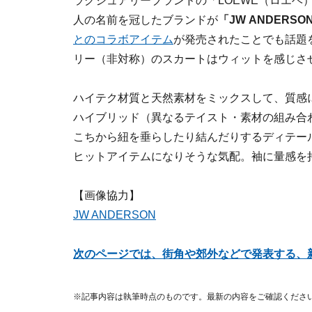
ラグジュアリーブランドの「LOEWE（ロエベ）
人の名前を冠したブランドが
「JW ANDERS
とのコラボアイテム
が発売されたことでも話題
リー（非対称）のスカートはウィットを感じさ
ハイテク材質と天然素材をミックスして、質感
ハイブリッド（異なるテイスト・素材の組み合
こちから紐を垂らしたり結んだりするディテー
ヒットアイテムになりそうな気配。袖に量感を
【画像協力】
JW ANDERSON
次のページでは、街角や郊外などで発表する、
※記事内容は執筆時点のものです。最新の内容をご確認くださ