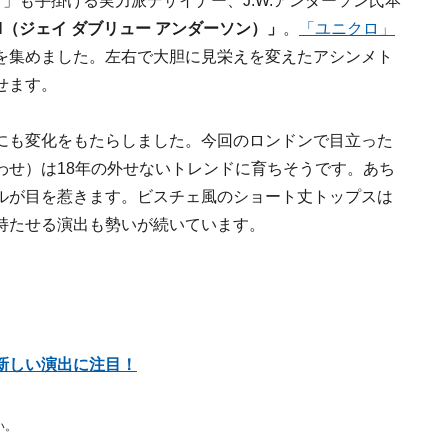
」も手掛ける実力派デザイナー、J.W.アンダーソン氏本
ON（ジェイ ダブリュー アンダーソン）」
。
「ユニクロ」
を集めました。左右で大胆に見栄えを変えたアシンメト
せます。
にも変化をもたらしました。今回のロンドンで目立った
わせ）は18年の外せないトレンドに育ちそうです。あち
ルが目を惹きます。ビスチェ風のショート丈トップスは
持たせる演出も勢いが続いています。
新しい演出に注目！
い。