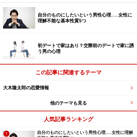
自分のものにしたいという男性心理……女性に
■実は今も開催件数を増やす、趣味コンを含
理解不能な基本性質5つ
む「婚活パーティ」
前述の図表で「青」のグラフが示すのが、婚活パーティ
初デートで家はあり？交際前のデートで家に誘
や恋活パーティです。今回の3つの中では一番歴史が古
う男の心理
く数十年の歴史がありますが、出会いの場としては根強
く、じわじわと上昇していて、近年も各社が開催件数を
この記事に関連するテーマ
増やしています。
大木隆太郎の恋愛情報
他のテーマも見る
婚活パーティは今も増えている
人気記事ランキング
婚活パーティで9年連続総参加人数ナンバーワンであ
自分のものにしたいという男性心理……女性に理解
1
る、株式会社エクシオジャパンが運営する婚活パーティ