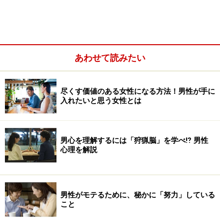
あわせて読みたい
尽くす価値のある女性になる方法！男性が手に
入れたいと思う女性とは
男心を理解するには「狩猟脳」を学べ⁉ 男性
トレンドはどう変わった？ リアル系サービ
心理を解説
スの注目度
まずは、リアルの出会いを提供するサービス各種（婚活
パーティ／街コン／相席屋）の直近10年間（2008年7月
男性がモテるために、秘かに「努力」している
こと
30日～2017年7月30日）における各ワードの人気度動向