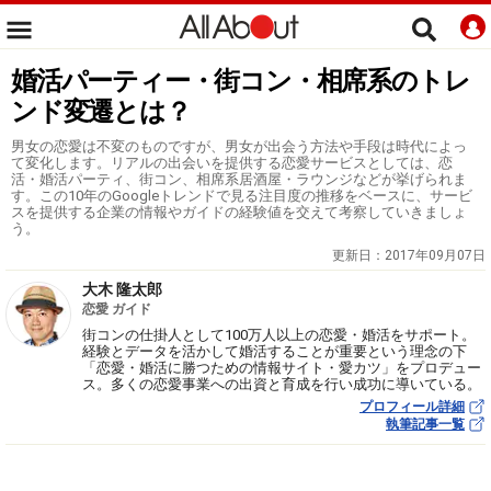
婚活パーティー・街コン・相席系のトレ
ンド変遷とは？
男女の恋愛は不変のものですが、男女が出会う方法や手段は時代によっ
て変化します。リアルの出会いを提供する恋愛サービスとしては、恋
活・婚活パーティ、街コン、相席系居酒屋・ラウンジなどが挙げられま
す。この10年のGoogleトレンドで見る注目度の推移をベースに、サービ
スを提供する企業の情報やガイドの経験値を交えて考察していきましょ
う。
更新日：
2017年09月07日
大木 隆太郎
恋愛 ガイド
街コンの仕掛人として100万人以上の恋愛・婚活をサポート。
経験とデータを活かして婚活することが重要という理念の下
「恋愛・婚活に勝つための情報サイト・愛カツ」をプロデュー
ス。多くの恋愛事業への出資と育成を行い成功に導いている。
プロフィール詳細
執筆記事一覧