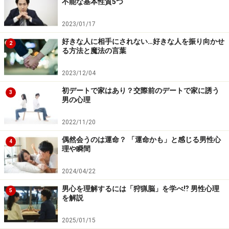
不能な基本性質5つ
ブランド『エクシオ』は、2016年に46万2108人を動
2023/01/17
員。株式会社シャン・クレールが運営する、設立23年と
なる老舗の『シャンクレール』は2016年に42万2836人
好きな人に相手にされない…好きな人を振り向かせ
2
る方法と魔法の言葉
を動員し、前年比10万人以上増加しています。上場企業
となった株式会社IBJも、上場前の2001年から、婚活パ
2023/12/04
ーティーサイト『PARTY☆PARTY』によるイベント事業
初デートで家はあり？交際前のデートで家に誘う
3
を開始しており、2016年には50万人以上を動員しまし
男の心理
た。
2022/11/20
偶然会うのは運命？ 「運命かも」と感じる男性心
まずサービス内容はというと、真剣に恋人やパートナ
4
理や瞬間
ー・結婚相手を求める男女が、ダイニングバーなどの会
場に集まって、直接コミュニケーションし、交際相手を
2024/04/22
見つけるパーティです。10人から多くても数十人程度の
男心を理解するには「狩猟脳」を学べ⁉ 男性心理
5
を解説
規模が中心です。
2025/01/15
基本的な形式は、参加者一人一人と順に話をするオーソ