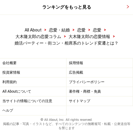
ランキングをもっと見る
ドックスな「1対1形式」、合コン形式で開催される「合
コン形式」がメインですが、今では参加者の興味関心を
引き、マッチング率を上げるために、様々な趣向を凝ら
>
>
>
>
All About
恋愛・結婚
恋愛
恋愛
したパーティ（趣味コン）が開催されるようになりまし
>
>
大木隆太郎の恋愛コラム
大木隆太郎の恋愛情報
た。たとえば、バスツアーやスポーツイベント、趣味の
婚活パーティー・街コン・相席系のトレンド変遷とは？
集まりなどイベント形式のものも増えており、各事業者
はパーティのコンテンツで差別化を試みている状況で
会社概要
採用情報
す。
投資家情報
広告掲載
一方で、婚活パーティや恋活パーティ（趣味コン）の開
利用規約
プライバシーポリシー
催件数が増加するにつれて、参加者の人数確保や男女比
All Aboutについて
著作権・商標・免責
の維持、開催数が増えることで会場や飲食物などを含め
当サイトの情報についての注意
サイトマップ
た「質の担保」が難しくなってきており、参加者の満足
ヘルプ
度が下がる傾向も見られています。
© All About, Inc. All rights reserved.
掲載の記事・写真・イラストなど、すべてのコンテンツの無断複写・転載・公衆送信等
を禁じます
現在、パーティ事業者にとって、パーティ自体の質の向