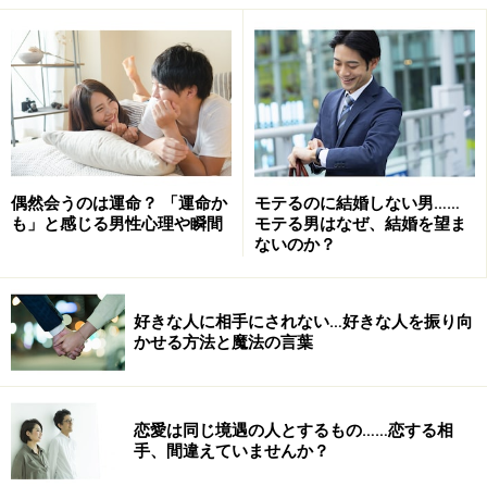
です。
リアル系出会い方法の変遷
Googleトレンドは、キーワードやトピックの検索回数ト
レンドを確認するWebツールです。上記は、そのGoogle
偶然会うのは運命？ 「運命か
モテるのに結婚しない男……
トレンドでの検索結果。期間は2008年7月30日～2017年
も」と感じる男性心理や瞬間
モテる男はなぜ、結婚を望ま
ないのか？
8月30日、検索範囲は日本。つまり、この10年、日本で
それぞれの言葉がどれだけ検索され、どれだけ関心を持
たれたかという変遷が分かるということです。
好きな人に相手にされない…好きな人を振り向
かせる方法と魔法の言葉
これらをベースに、それぞれの項目を、サービスを提供
する企業の情報やガイドの経験値を交えて考察していき
恋愛は同じ境遇の人とするもの……恋する相
ましょう。
手、間違えていませんか？