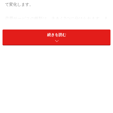
て変化します。
恋愛サービスの種類は、大きく2つに分けられます。ま
ずは、リアルの出会いを提供する恋愛サービス（以下、
リアル系サービス）では、恋活・婚活パーティ、街コ
続きを読む
ン、相席系居酒屋・ラウンジなどが挙げられます。
一方、
インターネット上での出会いを提供するサービス
（以下、ネット系サービス）
では、出会い系サイト、婚
活サイト、マッチングアプリなどが挙げられます。今回
はまず、リアル系サービスに絞って、出会いの手段の変
遷を振り返りました。