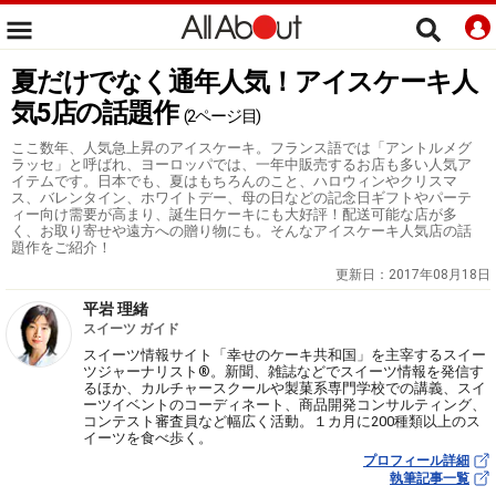
夏だけでなく通年人気！アイスケーキ人
気5店の話題作
(2ページ目)
ここ数年、人気急上昇のアイスケーキ。フランス語では「アントルメグ
ラッセ」と呼ばれ、ヨーロッパでは、一年中販売するお店も多い人気ア
イテムです。日本でも、夏はもちろんのこと、ハロウィンやクリスマ
ス、バレンタイン、ホワイトデー、母の日などの記念日ギフトやパーテ
ィー向け需要が高まり、誕生日ケーキにも大好評！配送可能な店が多
く、お取り寄せや遠方への贈り物にも。そんなアイスケーキ人気店の話
題作をご紹介！
更新日：
2017年08月18日
平岩 理緒
スイーツ ガイド
スイーツ情報サイト「幸せのケーキ共和国」を主宰するスイー
ツジャーナリスト®。新聞、雑誌などでスイーツ情報を発信す
るほか、カルチャースクールや製菓系専門学校での講義、スイ
ーツイベントのコーディネート、商品開発コンサルティング、
コンテスト審査員など幅広く活動。１カ月に200種類以上のス
イーツを食べ歩く。
プロフィール詳細
執筆記事一覧