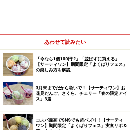
あわせて読みたい
「今なら1個100円!?」「並ばずに買える」
【サーティワン】期間限定「よくばりフェス」
の楽しみ方を解説
3月末までだから急いで！【サーティワン】お
花見だんご、さくら、チェリー「春の限定アイ
ス」3選
コスパ最高でSNSでも超バズり！【サーティ
ワン】期間限定「よくばりフェス」実食リポ＆