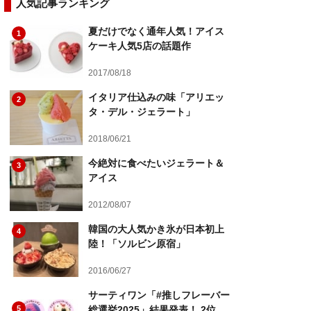
人気記事ランキング
夏だけでなく通年人気！アイス
1
ケーキ人気5店の話題作
2017/08/18
イタリア仕込みの味「アリエッ
2
タ・デル・ジェラート」
2018/06/21
今絶対に食べたいジェラート＆
3
アイス
2012/08/07
韓国の大人気かき氷が日本初上
4
陸！「ソルビン原宿」
2016/06/27
サーティワン「#推しフレーバー
5
総選挙2025」結果発表！ 2位