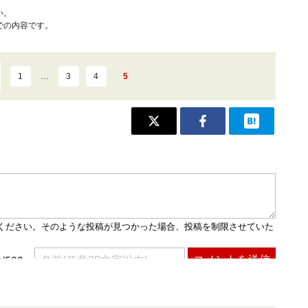
い。
での内容です。
1
…
3
4
5