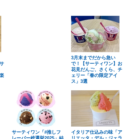
3月末までだから急い
サ
で！【サーティワン】お
花見だんご、さくら、チ
楽
ェリー「春の限定アイ
ス」3選
サーティワン「#推しフ
イタリア仕込みの味「ア
レーバー総選挙2025」結
リエッタ・デル・ジェラ