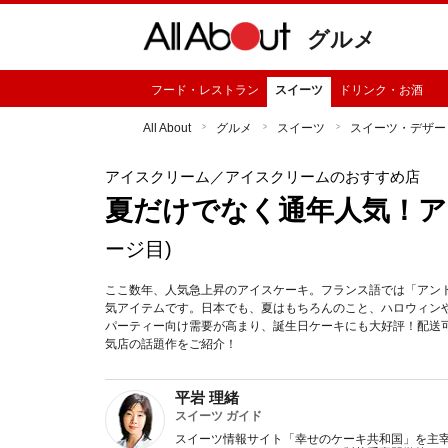
グルメ
フード・レストラン
スイーツ
ドリンク・お酒
All About
グルメ
スイーツ
スイーツ・デザー
アイスクリーム
／アイスクリームのおすすめ店
夏だけでなく通年人気！ア
ージ目)
ここ数年、人気急上昇のアイスケーキ。フランス語では「アン
気アイテムです。日本でも、夏はもちろんのこと、ハロウィン
パーティー向け需要が高まり、誕生日ケーキにも大好評！配送
気店の話題作をご紹介！
平岩 理緒
スイーツ ガイド
スイーツ情報サイト「幸せのケーキ共和国」を主