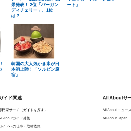
果発表！ 2位「バーガン
ート」
ディチェリー」、1位
は？
！
韓国の大人気かき氷が日
の
本初上陸！「ソルビン原
宿」
ガイド関連
All Abou
専門家サーチ（ガイドを探す）
All About ニュー
All Aboutガイド募集
All About Japan
ガイドへの仕事・取材依頼