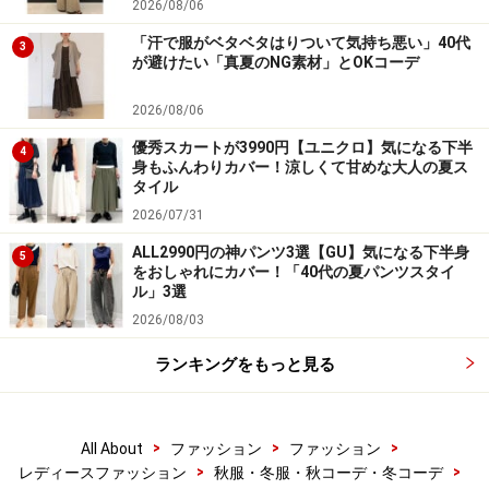
2026/08/06
「汗で服がベタベタはりついて気持ち悪い」40代
3
が避けたい「真夏のNG素材」とOKコーデ
2026/08/06
優秀スカートが3990円【ユニクロ】気になる下半
4
身もふんわりカバー！涼しくて甘めな大人の夏ス
タイル
2026/07/31
ALL2990円の神パンツ3選【GU】気になる下半身
5
をおしゃれにカバー！「40代の夏パンツスタイ
ル」3選
2026/08/03
ランキングをもっと見る
>
>
>
All About
ファッション
ファッション
>
>
レディースファッション
秋服・冬服・秋コーデ・冬コーデ