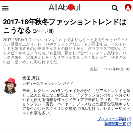
2017-18年秋冬ファッショントレンドは
こうなる
(2ページ目)
2017-18年秋冬ファッションはこれまでよりもぐっとあでやかさやフェミ
ニン濃度が上がり、レトロやクラシックなムードが浮上する。そのトレ
ンドを象徴するのが英国テイストの盛り上がり。グラマラスで華やかさ
をアピールするような装いも登場。懐かしげなヴィンテージ風味や、ロ
ックの気分、写真映えしそうなサプライズルックも加わって、秋冬の装
いは「濃いめ」に彩られそうだ。
更新日：
2017年08月18日
宮田 理江
レディースファッション ガイド
最新コレクションのランウェイ分析から、リアルトレンドを落
とし込んだ着こなし解説まで、「ファッションの今」を分かり
やすく伝える情報を様々なメディアで発信している。ファッシ
ョンブランド店長、バイヤー、プレスなどの豊富な現場キャリ
アを生かしたスタイリング提案に強みを持つ。セミナーやイベ
ント出演も多い。
プロフィール詳細
執筆記事一覧