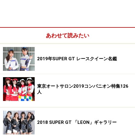
あわせて読みたい
――レースクイーンになられる前は五輪強化選手だった
とお聞きしていますが、まずはその辺を詳しく聞かせて
ください。
2019年SUPER GT レースクイーン名鑑
REIKA：
中学生の時に水泳でジュニアオリンピックに出
場し、高校の時はヨットをやっていました。大学に入っ
東京オートサロン2019コンパニオン特集126
てから実業団にスカウトされ中退し、それからヨットの
人
セーリングで五輪を目指すようになりました。
2018 SUPER GT 「LEON」ギャラリー
――そんな第一線で活躍していたREIKAさんがなぜ、レー
スクイーンになられたんでしょう？