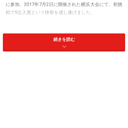
に参加。2017年7月2日に開催された横浜大会にて、初挑
戦で5位入賞という快挙を成し遂げました。
実はレースクイーンになる前はアスリートとして五輪を
目指していたというREIKAさん。なぜ、スポーツの世界
続きを読む
からレースクイーンに転身したのか？なぜ、このタイミ
ングで新たなジャンルに挑戦しようとしたのか？ たっぷ
りお聞きしました。