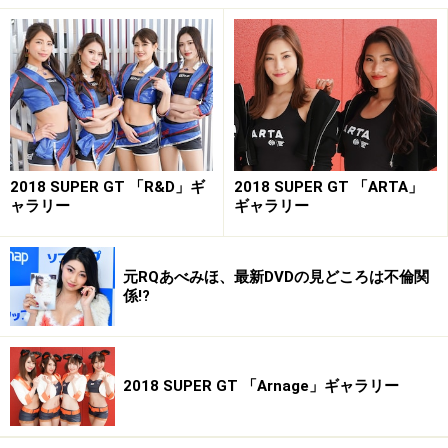
REIKA：
実業団で北京五輪出場を目指していたんです
が、最終選考に落ちてしまい、引退して他の道に進む
か、それとも続けるかの二択になったんですね。実は中
学2年生の時に福岡でモデルとしてスカウトされたこと
があり、自分はやりたかったんですけど、当時は九州で
一番の進学校に通っていたこともあり学業優先、親も厳
2018 SUPER GT 「R&D」ギ
2018 SUPER GT 「ARTA」
ャラリー
ギャラリー
しかったので諦めざるを得ませんでした。なので、他の
道を選択するなら以前からやりたかった世界へ行きたい
と思ったんです。
元RQあべみほ、最新DVDの見どころは不倫関
係!?
それでミスコンを受けて「ミス湘南コンテスト」と「ミ
スダイバーコンテスト」どちらも準グランプリを頂きま
した。そのままモデルの方へ行こうかとも思ったんです
2018 SUPER GT 「Arnage」ギャラリー
が、もともとスポーツが大好きで、車も自分で運転して
好きだったので、レースのお仕事をやってみたいなと。