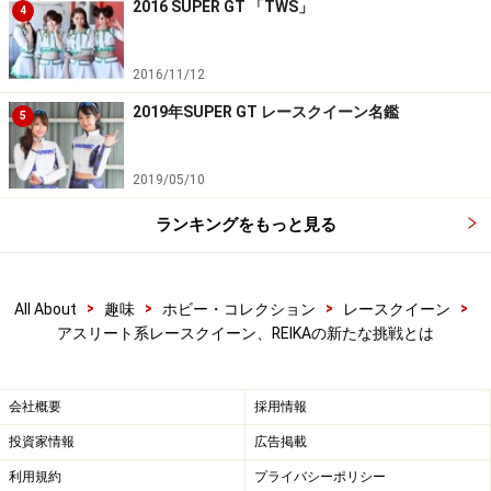
ィ・ジャパン」を受けました
2016 SUPER GT 「TWS」
4
――そんなレースクイーンとして我が道を進んできた
2016/11/12
REIKAさんが、なぜこのタイミングで「ベストボディ・
ジャパン」に挑戦してみようと思ったんですか？
2019年SUPER GT レースクイーン名鑑
5
REIKA：
カッコイイ系のレースクイーンを目指していた
2019/05/10
と言っても、以前ほど体は動かしてなかったんですね。
ランキングをもっと見る
そんな時、レースクイーン仲間からスポーツジムに行こ
うと誘われてトレーニングを再開したんです。そしたら
自分の体が日々変わって行くじゃないですか。そんな自
>
>
>
>
All About
趣味
ホビー・コレクション
レースクイーン
分を見て、カッコイイ系のレースクイーンというキャラ
アスリート系レースクイーン、REIKAの新たな挑戦とは
クターを演じながらも、どこか自分を押し殺しているこ
とに気づいたんです。
会社概要
採用情報
投資家情報
広告掲載
そこでどうせやるなら目的が欲しいと考えていた時に、
まわりから勧められたことのある「ベストボディ・ジャ
利用規約
プライバシーポリシー