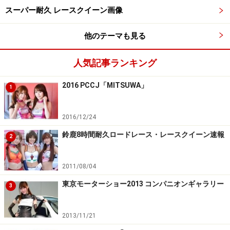
がらトレーニングを休んでたんですね。
スーパー耐久 レースクイーン画像
確かに今サーキットに行くとレースクイーンって色白で
他のテーマも見る
カワイイ系、ちょっと会いに行けるアイドルみたいな感
じじゃないですか。でも、私の中にあったレースクイー
人気記事ランキング
ンというのは少し前の世代、色が黒くて背が高い綺麗な
2016 PCCJ「MITSUWA」
1
お姉さん系のイメージだったんです。
初めのうちはまわりに合わせようかとも思ったんですけ
2016/12/24
ど、そうは言ってもカッコイイ系が好きなファンの人も
鈴鹿8時間耐久ロードレース・レースクイーン速報
2
いると思い直し、自分は自分の道を突き進もうと思うよ
うになりました。
2011/08/04
東京モーターショー2013 コンパニオンギャラリー
3
2013/11/21
本来の自分を取り戻すために「ベストボデ