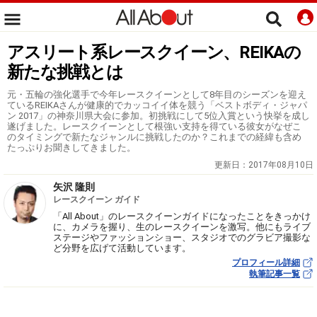
アスリート系レースクイーン、REIKAの
新たな挑戦とは
元・五輪の強化選手で今年レースクイーンとして8年目のシーズンを迎え
ているREIKAさんが健康的でカッコイイ体を競う「ベストボディ・ジャパ
ン 2017」の神奈川県大会に参加。初挑戦にして5位入賞という快挙を成し
遂げました。レースクイーンとして根強い支持を得ている彼女がなぜこ
のタイミングで新たなジャンルに挑戦したのか？これまでの経緯も含め
たっぷりお聞きしてきました。
更新日：
2017年08月10日
矢沢 隆則
レースクイーン ガイド
「All About」のレースクイーンガイドになったことをきっかけ
に、カメラを握り、生のレースクイーンを激写。他にもライブ
ステージやファッションショー、スタジオでのグラビア撮影な
ど分野を広げて活動しています。
プロフィール詳細
執筆記事一覧