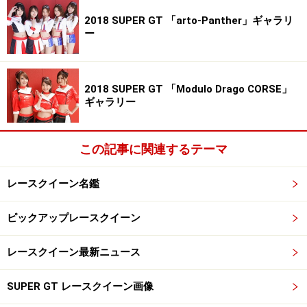
そこからですね。
2018 SUPER GT 「arto-Panther」ギャラリ
ー
今年5月に撮影したREIKAさんのコスチューム姿
2018 SUPER GT 「Modulo Drago CORSE」
ギャラリー
レースクイーンをやるなら筋肉を落とせと
言われて……
この記事に関連するテーマ
――レースクイーンは別世界だったと思いますが、すぐ
レースクイーン名鑑
に馴染めましたか？
ピックアップレースクイーン
REIKA：
いえ、最初は衝撃を受けることが多かったで
レースクイーン最新ニュース
す。私、この業界に入る前は体脂肪率11％だったんです
が、事務所に入ったらまずは筋肉を落とすように言われ
SUPER GT レースクイーン画像
てしまい「ああ、この体じゃダメなんだぁ……」と思いな