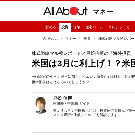
マネー
貯める
投資
保険
住宅ローン
クレジットカー
All About
マネー
投資
株式戦略マル秘レポー
株式戦略マル秘レポート
／戸松信博の「海外投資
米国は3月に利上げ！？米
FRB高官の相次ぐ発言に加え、イエレン議長が3月利上げを示唆
後米国株はどうなるのでしょうか？
戸松 信博
外国株・中国株 ガイド
誰よりも早く中国株に注目し投資研究を積んだ第
マクロ経済の動向についても解説します。