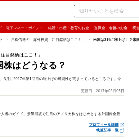
ド・電子マネー・ポイント
結婚・出産・教育のお金
退職金・老後のお金
税
ト
戸松信博の「海外投資、注目銘柄はここ！」
米国は3月に利上げ！？米
、注目銘柄はここ！」
国株はどうなる？
。3月に2017年第1回目の利上げの可能性が高まっているところです。今
更新日：2017年03月05日
一人者のガイド。景気回復で注目のアメリカ株をはじめとする外国株全般、
プロフィール詳細
執筆記事一覧