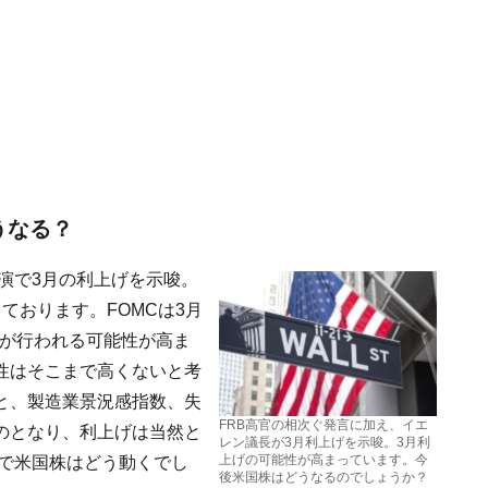
うなる？
講演で3月の利上げを示唆。
ております。FOMCは3月
げが行われる可能性が高ま
性はそこまで高くないと考
と、製造業景況感指数、失
FRB高官の相次ぐ発言に加え、イエ
のとなり、利上げは当然と
レン議長が3月利上げを示唆。3月利
上げの可能性が高まっています。今
げで米国株はどう動くでし
後米国株はどうなるのでしょうか？