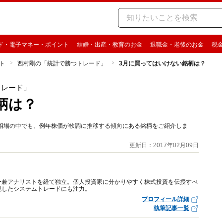
ド・電子マネー・ポイント
結婚・出産・教育のお金
退職金・老後のお金
税
ト
西村剛の「統計で勝つトレード」
3月に買ってはいけない銘柄は？
トレード」
柄は？
月相場の中でも、例年株価が軟調に推移する傾向にある銘柄をご紹介しま
更新日：2017年02月09日
ー兼アナリストを経て独立。個人投資家に分かりやすく株式投資を伝授すべ
視したシステムトレードにも注力。
プロフィール詳細
執筆記事一覧