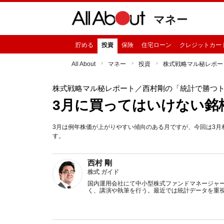
マネー
貯める
投資
保険
住宅ローン
クレジットカー
All About
マネー
投資
株式戦略マル秘レポー
株式戦略マル秘レポート
／西村剛の「統計で勝つ
3月に買ってはいけない銘
3月は例年株価が上がりやすい傾向のある月ですが、今回は3
す。
西村 剛
株式 ガイド
国内運用会社にて中小型株式ファンドマネージャ
く、講演や執筆を行う。最近では統計データを重