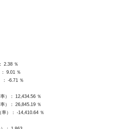
2.38 ％
9.01 ％
-6.71 ％
： 12,434.56 ％
： 26,845.19 ％
： -14,410.64 ％
 1.863