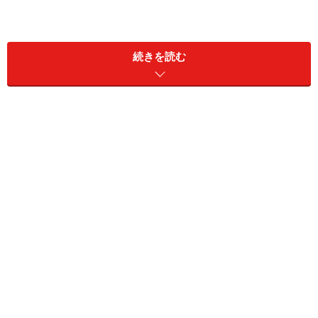
続きを読む
家の中で水道を使うのは、主にお風呂の浴槽とシャワ
ー、洗面台、洗濯機、キッチンの流し、トイレの便器と
手洗い器です。自動車を保有していれは洗車もするでし
ょう。
東京都水道局の調査
では、風呂40％、トイレ
22％、炊事17％、洗濯15％の割合で水を使っているとな