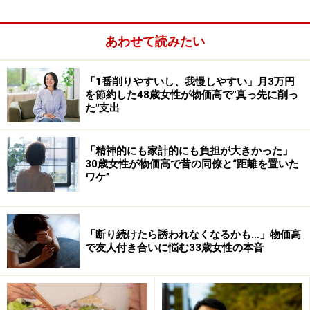
っています。水道代が高い人は、特にお風呂とトイレの
使い方を変えることで、節約効果が期待できそうです。
あわせて読みたい
参考までにガイドの家の水道代を紹介
「1番削りやすいし、我慢しやすい」月3万円
を節約した48歳女性が物価高で"真っ先に削っ
人のふり見て我がふりを直せればということで、一例と
た"支出
して、ガイドの家の水道代を公開します。下記のグラフ
は2010年から2015年まで6年間の、2か月ごとに請求さ
「精神的にも家計的にも負担が大きかった」
30歳女性が物価高で昔の同僚と“距離を置いた
れる水道代をまとめたものです。ガイドは都内のマンシ
ワケ”
ョンで4人暮らし、東京都水道局と契約しています。
「断り続けたら誘われなくなるかも…」物価高
で友人付き合いに悩む33歳女性の本音