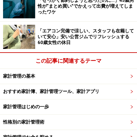
「せっかく節約しようと思ったのに…」45歳男
性が“まとめ買い”でかえって出費が増えてしま
ているのかもしれません。
ったワケ
6年間で水道代が一番高かったのは2015年の3～4月分で
「エアコン完備で涼しい、スタッフも在籍して
8,968円、一番低かったのは2010年・2011年の7～8月分
いて安心」安い公営ジムでリフレッシュする
で5,969円となっています。何故か2014年の7月頃からの
60歳女性の休日
1年間が他の年に比べて高くなっています。
この記事に関連するテーマ
4人世帯の水道量は月々平均25.1立方メート
家計管理の基本
ル
おすすめ家計簿、家計管理ツール、家計アプリ
ガイドの家の水道使用量も2年分確認してみました。
家計管理はじめの一歩
ガイドの家の水道使用量
性格別の家計管理術