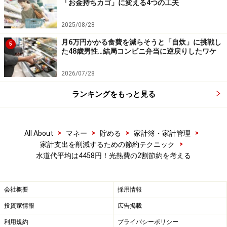
「お金持ちカゴ」に変える4つの工夫
水することが節約の王道になります。おふろの残り湯を
洗濯に使う、食器洗いを手洗いせずに食器洗い乾燥機を
2025/08/28
使う、節水シャワーヘッドを使う等の努力をしていけ
月6万円かかる食費を減らそうと「自炊」に挑戦し
5
ば、2割くらいの節約は簡単にできるでしょう。他は口
た48歳男性…結局コンビニ弁当に逆戻りしたワケ
座振替による割引が毎回108円あるので、まだしていな
2026/07/28
い人は口座振替にしてみると良いです。
ランキングをもっと見る
【関連リンク】
総務省平成26年全国消費実態調査
>
>
>
>
東京都水道局 くらしと水道「水の上手な使い方」
All About
マネー
貯める
家計簿・家計管理
>
家計支出を削減するための節約テクニック
水道代平均は4458円！光熱費の2割節約を考える
※記事内容は執筆時点のものです。最新の内容をご確認くださ
い。
本記事の内容は一般的な情報提供を目的としており、特定の金融
商品や投資行動を推奨するものではありません。
会社概要
採用情報
投資や資産運用に関する最終的なご判断はご自身の責任において
行ってください。
投資家情報
広告掲載
掲載情報の正確性・完全性については十分に配慮しております
が、その内容を保証するものではなく、これに基づく損失・損害
利用規約
プライバシーポリシー