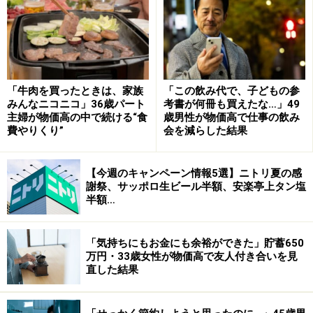
「牛肉を買ったときは、家族
「この飲み代で、子どもの参
みんなニコニコ」36歳パート
考書が何冊も買えたな…」49
主婦が物価高の中で続ける“食
歳男性が物価高で仕事の飲み
費やりくり”
会を減らした結果
ガイドの家の水道代
【今週のキャンペーン情報5選】ニトリ夏の感
謝祭、サッポロ生ビール半額、安楽亭上タン塩
半額…
グラフにある水道代は2か月分なので、1ヵ月あたりはこ
の半額になります。1ヵ月あたりの水道代は6年間平均で
「気持ちにもお金にも余裕ができた」貯蓄650
3,629円になり、総務省の平均値に当てはめると、2人世
万円・33歳女性が物価高で友人付き合いを見
直した結果
帯を下回る額になっています。節約できている理由はわ
かりませんが、ガイドの家には食器洗い乾燥機があり毎
日使っています。食器を洗う際の水道量を大幅に減らせ