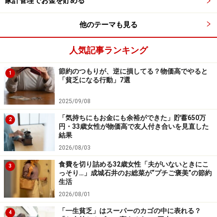
家計管理でお金を貯める
水道の使用量は電気やガスに比べて季節による差が小さ
いです。2014年と2015年の2年間では31～37立方メート
他のテーマも見る
ルの範囲に収まっていて、2割程度の変動幅しかありま
せん。ガイドの家で冬の方が多い理由はわかりません。
人気記事ランキング
きっとトイレに行く回数が夏より多く、シャワーを浴び
節約のつもりが、逆に損してる？物価高でやると
る時間が夏より長いのでしょう。
1
「貧乏になる行動」7選
1ヵ月あたりの使用量を計算すると17立方メートルにな
2025/09/08
ります。
東京都水道局の調査
では、2人世帯の使用量が
「気持ちにもお金にも余裕ができた」貯蓄650万
2
円・33歳女性が物価高で友人付き合いを見直した
16.2立方メートル、3人世帯が20.8立方メートル、4人世
結果
帯が25.1立方メートルなので、4人世帯のガイドの家で
2026/08/03
は、水道量をある程度は節約できていると言えます。
食費を切り詰める32歳女性「夫がいないときにこ
3
っそり…」成城石井のお総菜が“プチご褒美”の節約
水道料金の明細を見てみると、水道と下水道にわかれ、
生活
2026/08/01
それぞれ基本料金と従量料金があります。基本料金を超
える分は使用量に比例して水道代も増えていくので、節
「一生貧乏」はスーパーのカゴの中に表れる？
4