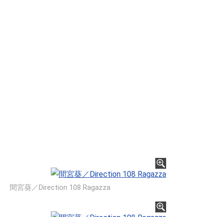
間宮葵／Direction 108 Ragazza