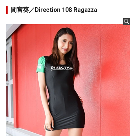
間宮葵／Direction 108 Ragazza