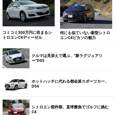
なお、同セグメントのベンチマークとして自他ともに認
めるところのフォルクスワーゲン・ゴルフはガソリン仕
様のみで、エントリー仕様の価格は249万9000円～。C4
ディーゼルの価格設定は、ゴルフTSI コンフォートライ
ン（280万9000円）を意識した値付けなのだろうか。
コミコミ300万円に収まるシ
何にも似ていない新型シトロ
トロエンC4ディーゼル
エンC4ピカソの魅力
ディーゼルエンジンは、エンジン自体を丈夫に作る必要
があるうえに、AdBlue式SCRという比較的高額な排ガス
クルマは見栄えで選ぶ、“新ラグジュアリ
後処理システムを使っているから「儲けがあるのか」余
ー”DS5
計な心配をしてしまうほど。もちろん、輸入車のクリー
ンディーゼルエンジン車としては最もロープライスとな
っている。
ホットハッチに代わる都会派スポーツカー、
DS4
1.6Lでも分厚いトルクでよく走る
シトロエン節炸裂、直球勝負でゴルフに挑む
C4