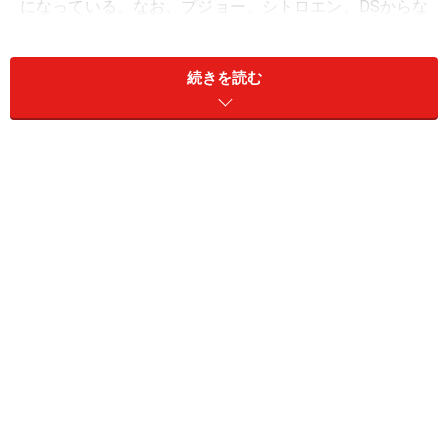
になっている。なお、プジョー、シトロエン、DSからな
るPSAグループのディーゼル車は「BlueHDi」を名乗って
いる。
続きを読む
これは、DPF（ディーゼル・パーティキュレイト・フィ
ルター）、AdBlue（アドブルー）式SCR（セレクティ
ブ・キャタリティック・リダクション）を持つ同グルー
プの最新ディーゼルエンジンの呼称。
「Blue」は、欧州車がよく使うクリーンな環境性能を表
す象徴で（たとえば、メルセデス・ベンツのBlueTecな
ど）、「HDi」は「High Pressure Direct Injection（高圧
直接噴射）」の略とのこと。