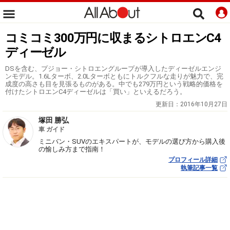
コミコミ300万円に収まるシトロエンC4
ディーゼル
DSを含む、プジョー・シトロエングループが導入したディーゼルエンジ
ンモデル。1.6Lターボ、2.0Lターボともにトルクフルな走りが魅力で、完
成度の高さも目を見張るものがある。中でも279万円という戦略的価格を
付けたシトロエンC4ディーゼルは「買い」といえるだろう。
更新日：
2016年10月27日
塚田 勝弘
車 ガイド
ミニバン・SUVのエキスパートが、モデルの選び方から購入後
の愉しみ方まで指南！
プロフィール詳細
執筆記事一覧