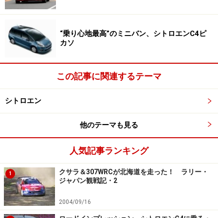
「C4 FEEL BlueHDi」のボディサイズは全長4330×全幅1790×
全高1490mm
“乗り心地最高”のミニバン、シトロエンC4ピ
カソ
さて、価格の話ばかりになってしまったが、走りっぷり
この記事に関連するテーマ
ももちろん気になるところだ。筆者は2.0L搭載車、1.6L
搭載車のディーゼルをプジョー508SW、プジョー308に
シトロエン
試乗済みだったので、1.6Lターボでも街中から非常にト
ルクフルであることは予想どおりだった。
他のテーマも見る
508SWだと車両重量が1700kgあるため、2.0Lディーゼル
人気記事ランキング
ターボの組み合わせは当然だろう。一方のC4ディーゼル
は1380kgで320kg、大人4～5人ほども軽くなっている。
クサラ＆307WRCが北海道を走った！ ラリー・
1
ジャパン観戦記・2
そのため、1.6Lでもトルク感は十分以上で、街中では余
裕綽々でストップ＆ゴーをこなしてくれるし、青信号に
2004/09/16
変わって直後の素早い発進も容易だ。