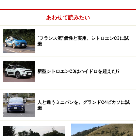
あわせて読みたい
“フランス流”個性と実用。シトロエンC3に試
乗
新型シトロエンC3はハイドロを超えた!?
今回取り上げるシトロエンC4のディーゼル搭載車は、
1.6L（1650cc）の直列4気筒ターボで、車名は「C4 FEEL
BlueHDi」。279万円というディーゼルエンジン仕様車と
人と違うミニバンを。グランドC4ピカソに試
しては「破格」といえる設定で、ガソリンエンジン車を
乗
含めたCセグメントモデルの価格破壊をもたらすほどの
戦略的な価格設定だ。