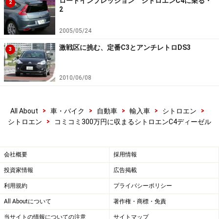
ロードインプレッション シトロエンC4に乗る・
2
2
2005/05/24
アイドリング時はディーゼルらしい音・振動が伝わってくる
激戦区に挑む、定番C3とアンチレトロDS3
3
ものの、アイドリングストップが作動すればもちろん気にな
らないし、走り出してしまえばディーゼルとしては静かな方
だろう
2010/06/08
>
>
>
>
>
All About
車・バイク
自動車
輸入車
シトロエン
120ps/3500rpm、300Nm/1750rpmというスペックから
>
シトロエン
コミコミ300万円に収まるシトロエンC4ディーゼル
も分かるように、最大トルクは乗用域で発揮してくれる
分厚さが魅力だが、速さを決めるピークパワーは数値的
会社概要
採用情報
には心許ない。しかし、高速道路の追い越し車線をリー
投資家情報
広告掲載
ドする程度ならパンチ不足を感じさせない。
利用規約
プライバシーポリシー
また、アイシンAW製のEAT6は、1速-2速、2速-3速の変
All Aboutについて
著作権・商標・免責
速フィールにやや「間」を感じさせるし、ディーゼルタ
当サイトの情報についての注意
サイトマップ