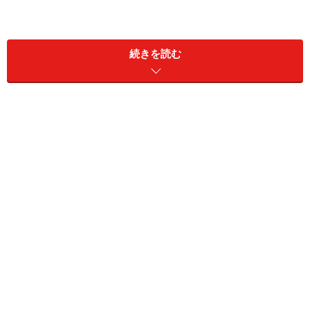
続きを読む
日本人になじみのある設定
「君の名は。」は、田舎町に暮らす女子高校生と東京に
暮らす男子高校生の心がある日突然入れ替わってしまう
ところから話が始まる。
日本にはこのテの話が以前からあった。
まずは古典に『とりかえばや物語』があり、映画では男