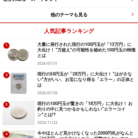
る。
他のテーマも見る
物語としてのリアリティ
人気記事ランキング
でもなぜ、数ある映画の中でこの映画が爆発的に支持さ
大量に発行された現行の100円玉が「13万円」に
1
れているのか。
大化け！ “万超え”の可能性を秘めた100円玉の特徴
とは
それは物語のリアリティにあると思われる。
2026/07/31
ただしそれは、この物語が事実かどうかという意味での
現行の50円玉が「28万円」に大化け！ “はがさな
リアリティではない。
2
い”方がいい、お宝になり得る「エラー」の正体と
は
物語におけるリアリティとは、
科学的な事実かどうかで
2026/07/30
はなく、あくまで物語の世界観の中での本当らしさ
であ
現行の100円玉が驚きの「18万円」に大化け！ お
3
釣りの中に見つかるかもしれない“エラーコイ
る。
ン”とは!?
2025/11/22
物語の中で主人公には幾つかの出来事が起きるが、それ
今やほとんど見かけなくなった2000円札がなんと
4
がたまたま起きるのではなく、一つの出来事が次の出来