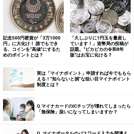
記念500円硬貨が「3万1000
「久しぶりに1円玉を量産し
円」に大化け！ 誰でもでき
ています！」造幣局の投稿が
主人公に観客が祈りを重ね合わせる
る、コインを“高値”にするた
話題。“ピカピカの令和8年
めのポイントとは？
版”はお宝に化ける？
この映画がひと味違うのは、主人公の運命に観客が祈り
を重ね合わせたくなる点だ。
実は「マイナポイント」申請すれば今でももら
える！“知らないと損”な狙い目マイナポイント
制度とは？
映画なのだから主人公の行く先は見守るしかないが、こ
の映画では、主人公にこうなってほしい、こうしてあげ
たいという祈りに似た気持ちがわき起こる。
Q.マイナカードのICチップが壊れてしまったら
「無保険」扱いになってしまいますか？
ポイントは３つ。
「秘密の共有」
Q. マイナポータルのパスワード入力を間違え