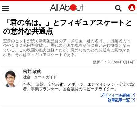
「君の名は。」とフィギュアスケートと
の意外な共通点
空前のヒットが続く新海誠監督のアニメ映画「君の名は。」興業収入は
今や１３０億円を突破し、歴代の邦画で現在６位に食い込む快挙となっ
ている。この映画の魅力は様々だが、意外なものとの共通点に気づかさ
れる。それはフィギュアスケートである。
更新日：
2016年10月14日
松井 政就
社会ニュース ガイド
作家。 政治、文化芸術、スポーツ、エンタインメント分野の記
者、事業プランナー、国会議員のスピーチライター。
プロフィール詳細
執筆記事一覧