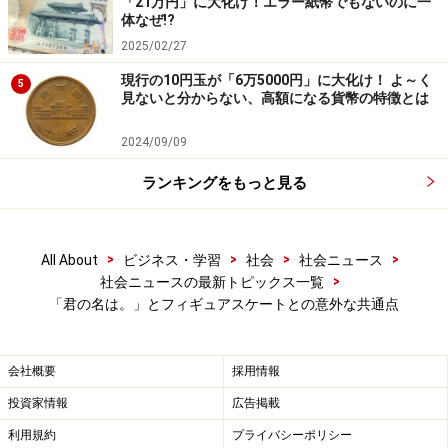
「21万円」に大化け！エラー紙幣でもないのに一
体なぜ!?
事の引き金となる形で必然的に起きていくのが物語の世
2025/02/27
界におけるリアリティだ。
現行の10円玉が「6万5000円」に大化け！ よ～く
5
見ないと分からない、高額になる貨幣の特徴とは
一度見たらもはや他の展開など考えられなくなるほど現
実感をもって物語の展開を受け入れられた時、人はその
2024/09/09
物語にリアリティを感じる。
ランキングをもっと見る
その点においてこの映画には意外なものと共通点がある
と言える。
>
>
>
>
All About
ビジネス・学習
社会
社会ニュース
フィギュアスケートである。
>
社会ニュースの最新トピックス一覧
「君の名は。」とフィギュアスケートとの意外な共通点
会社概要
採用情報
投資家情報
広告掲載
利用規約
プライバシーポリシー