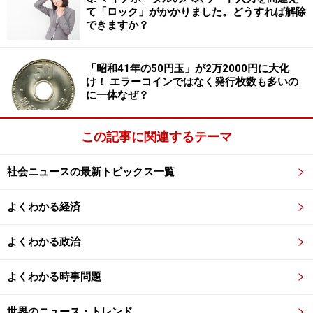
「大切なものを失う切なさ」
て「ロック」がかかりました。どうすれば解除
「奇跡への願い」
できますか？
人は生きてくる中でこれらを経験するが、主人公の運命
「昭和41年の50円玉」が2万2000円に大化
け！ エラーコインではなく発行枚数も多いの
の切なさゆえ、自分の経験と重ね合わせ、映画の中に入
に一体なぜ？
り込んでしまう。
この記事に関連するテーマ
それに一役買っているのは挿入される音楽だ。
クライマックスの時、RADWIMPSの挿入歌が流れるが、
社会ニュースの最新トピックス一覧
そこにはこんな歌詞の一節がある。
よくわかる経済
＜
うれしくて泣くのは
君の心が君を追い越したんだよ＞
よくわかる政治
これから見る人の楽しみを奪うわけにはいかないので、
よくわかる時事問題
あまり詳しく書けないが、これは主人公の気持ちである
と同時に、この映画を見た人の心情そのものとも言え
世界のニュース・トレンド