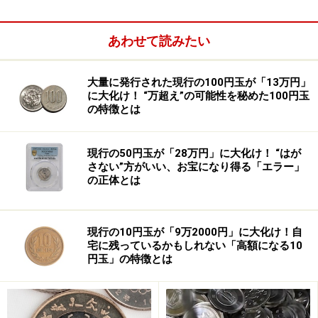
女の心が入れ替わる大林宣彦監督の「転校生」、小説で
も娘の体に死んだ母親の魂が入り込む東野圭吾作の『秘
あわせて読みたい
密』など
日本人にはなじみのある設定
と言える。
大量に発行された現行の100円玉が「13万円」
ストーリーも起伏に富み、どんでん返しが起きたと思っ
に大化け！ “万超え”の可能性を秘めた100円玉
の特徴とは
たらそれがひっくり返され、まさかそうだったと
は・・・と思ったところにさらなるどんでん返しが起
き、観客はスクリーンに釘付けになる。
現行の50円玉が「28万円」に大化け！ “はが
さない”方がいい、お宝になり得る「エラー」
の正体とは
現行の10円玉が「9万2000円」に大化け！自
宅に残っているかもしれない「高額になる10
円玉」の特徴とは