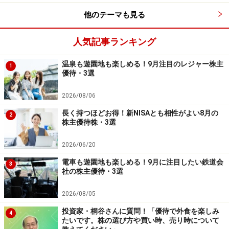
い申し上げます。
他のテーマも見る
人気記事ランキング
※記事内容は執筆時点のものです。最新の内容をご確認くださ
い。
本記事の内容は一般的な情報提供を目的としており、特定の金融
温泉も遊園地も楽しめる！9月注目のレジャー株主
1
商品や投資行動を推奨するものではありません。
優待・3選
投資や資産運用に関する最終的なご判断はご自身の責任において
行ってください。
2026/08/06
掲載情報の正確性・完全性については十分に配慮しております
が、その内容を保証するものではなく、これに基づく損失・損害
長く持つほどお得！新NISAとも相性がよい8月の
2
などについて当社は一切の責任を負いません。
株主優待株・3選
最新の情報や詳細については、必ず各金融機関やサービス提供者
の公式情報をご確認ください。
2026/06/20
【編集部からのお知らせ】
電車も遊園地も楽しめる！9月に注目したい鉄道会
3
・「家計」について、
アンケート（2026/8/31まで）
を実施
社の株主優待・3選
中です！
※抽選で20名にAmazonギフト券1000円分プレゼント
2026/08/05
※謝礼付きの限定アンケートやモニター企画に参加が可能に
投資家・桐谷さんに質問！「優待で外食を楽しみ
なります
4
たいです。株の選び方や買い時、売り時について