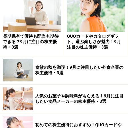
ます。
ただ、長期的に見ると比較的健闘しているといえるでし
ょうか。たとえば、2010年3月期と比較すると、売上は
長期保有で優待も配当も期待
QUOカードやカタログギフ
11％ほど減少していますが、経常利益は9％ほど、純利
できる？9月に注目の株主優
ト、選ぶ楽しさが魅力！9月
益は60％ほど上回っています。また、配当も10年前は
待・3選
注目の株主優待・3選
12.5円でしたが、ここ数年で15円に切り上がっていま
す。大きく伸びていく企業、というわけではないです
食欲の秋を満喫！9月に注目したい外食企業の
が、老舗らしく底堅い企業と言えるでしょうか。配当も
株主優待・3選
毎年安定的に出ています。
2013年からのアベノミクス相場で株価は大きく上昇して
人気のお菓子や調味料がもらえる！9月に注目
きましたが、ここのところの決算の数字が予想よりも弱
したい食品メーカーの株主優待・3選
いことから、足元の株価は大きく下落してきています。
16年5月20日時点の株価は332円ですが、330円前後は
2013年後半にもみ合ったところであり、ここで落ち着く
初めての株主優待におすすめ！QUOカードや