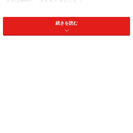
【銘柄データ】 三共生興（東証1部<8018>）
続きを読む
【予想配当＋予想優待額面利回り】 7.5％
【2016年5月20日株価】 332円
【株主優待獲得最低投資額】 100株＝3万3200円
【今期予想現金配当(1株あたり）】 15円
【株主優待権利確定月】 9月末