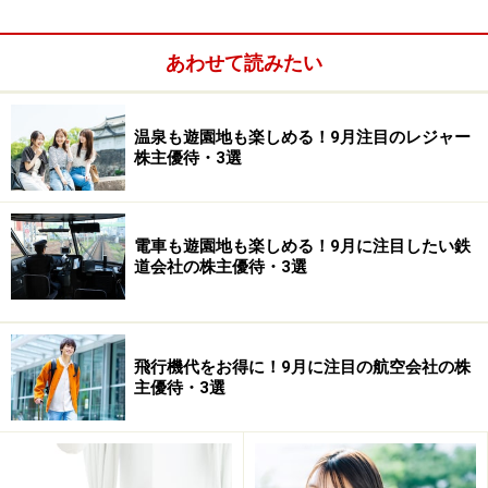
あわせて読みたい
同社の株主優待は主力ブランドのDAKSの手帳(サイズ
(mm)：W78×H137×D6)となります。今回は100株を購入
温泉も遊園地も楽しめる！9月注目のレジャー
し年間で1冊の手帳を獲得したケースを想定しています
株主優待・3選
（株主優待はガイドの推定で1,000円で評価し、利回り計
算しています）。同社は現金配当も高く、現金配当と合
わせた利回りは7.5％に達します。
電車も遊園地も楽しめる！9月に注目したい鉄
道会社の株主優待・3選
株価が落ち着く6月～8月に買いチャンス？
飛行機代をお得に！9月に注目の航空会社の株
同社に限らず、ネット販売との競合もあり、アパレル業
主優待・3選
界は競合が激しくなっています。同社も直近の2016年3
月期の業績を見ると売上が13.0％減の332億4400万円、
純利益が51.1％減の15億6900万円と減収減益になってい