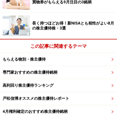
買物券がもらえる9月注目の3銘柄
のか、あるいはアベノミクスの前の250円前後まで調整
が進むのかはもう少し見てみないとわかりませんが、ま
ずは株価が横ばいになるのを確認したいところです。
長く持つほどお得！新NISAとも相性がよい8月
2010年～2011年のケースを見ると6月～8月頃に株価が
の株主優待株・3選
落ち着いて横ばいとなり、9月の配当＆株主優待の権利
落ちを目指して上昇があるといった流れになっているよ
この記事に関連するテーマ
うですので、そろそろ、どこで株価が下げ止まるか注目
しておいても良い頃と思います。
もらえる物別・株主優待
参考：日本株通信
専門家おすすめの株主優待銘柄
※記載されている情報は、正確かつ信頼しうると判断し
高利回り株主優待ランキング
た情報源から入手しておりますが、その正確性または完
戸松信博オススメの株主優待レポート
全性を保証したものではありません。予告無く変更され
る場合があります。また、資産運用、投資はリスクを伴
4月権利確定のおすすめ株主優待銘柄
います。投資に関する最終判断は、御自身の責任でお願