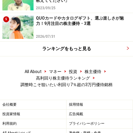
教えてください」
2023/09/25
QUOカードやカタログギフト、選ぶ楽しさが魅
5
力！9月注目の株主優待・3選
2026/07/31
ランキングをもっと見る
>
>
>
>
All About
マネー
投資
株主優待
>
高利回り株主優待ランキング
調整時こそ狙いたい利回り7％超の3万円優待銘柄
会社概要
採用情報
投資家情報
広告掲載
利用規約
プライバシーポリシー