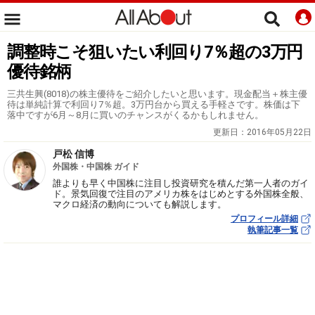
調整時こそ狙いたい利回り7％超の3万円
優待銘柄
三共生興(8018)の株主優待をご紹介したいと思います。現金配当＋株主優
待は単純計算で利回り7％超。3万円台から買える手軽さです。株価は下
落中ですが6月～8月に買いのチャンスがくるかもしれません。
更新日：
2016年05月22日
戸松 信博
外国株・中国株 ガイド
誰よりも早く中国株に注目し投資研究を積んだ第一人者のガイ
ド。景気回復で注目のアメリカ株をはじめとする外国株全般、
マクロ経済の動向についても解説します。
プロフィール詳細
執筆記事一覧