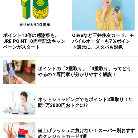
行ってください。
掲載情報の正確性・完全性については十分に配慮しております
が、その内容を保証するものではなく、これに基づく損失・損害
などについて当社は一切の責任を負いません。
最新の情報や詳細については、必ず各金融機関やサービス提供者
の公式情報をご確認ください。
ポイント10倍の感謝祭も。
Oliveなど三井住友カード、モ
JRE POINT10周年記念キャン
バイルオーダーも7％ポイン
【編集部からのお知らせ】
ペーンがスタート
ト還元に。スタバも対象
・「家計」について、
アンケート（2026/8/31まで）
を実施
中です！
※抽選で20名にAmazonギフト券1000円分プレゼント
※謝礼付きの限定アンケートやモニター企画に参加が可能に
ポイントの「2重取り」「3重取り」ってどう
やるの？専門家が分かりやすく解説！
なります
ネットショッピングでもポイント3重取り！年
間1万2000円おトクに!?
値上げラッシュに負けない！スーパー別おすす
めクレジットカード4選