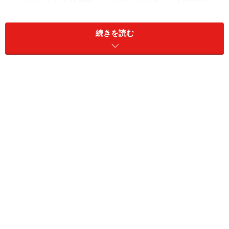
カード）やがん研究会（三菱UFJニコス）、日本骨髄バ
ンク（三菱UFJニコス）などの医療に関する寄付先、グ
リーンベルト運動（オリコカード）、地球環境基金（セ
続きを読む
ゾンカード、UCカード）などの環境関連の寄付先、JCB
こども応援基金（JCBカード）など、子どもの学資支援
など、各企業で様々な寄付先が用意されています。
この他にも、若手音楽家のサポート（三井住友トラスト
クラブ）や博物館の文化財修理の寄付（アメリカン・エ
キスプレス・カード）、JOCオリンピック選手強化寄付
プログラム with Visa（エポスカード、ジャックスカード
など）としてオリンピック選手の強化に向けた寄付も可
能です。
ジャックスのラブリィポイントの寄付先を調べる方法