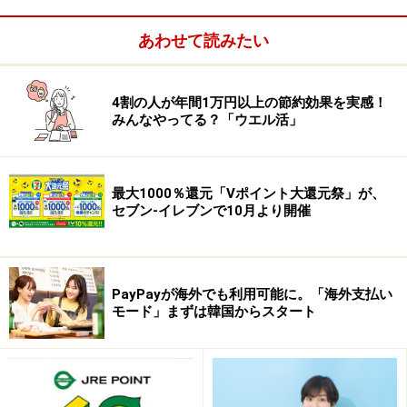
寄付先を見つける方法は、クレジットカードのサイトを
あわせて読みたい
表示し、「ポイントを使う」というメニューを表示しま
す。それぞれのコースが表示されますが、「社会貢献」
4割の人が年間1万円以上の節約効果を実感！
や「チャリティー」「寄付」というメニューを確認する
みんなやってる？「ウエル活」
ことができます。
最大1000％還元「Vポイント大還元祭」が、
セブン-イレブンで10月より開催
一度、各企業が用意している寄付先を確認してみてくだ
さい。各企業が用意している寄付先を見ると、企業の考
えなども感じることができ、その企業を応援したくなる
かもしれません。
PayPayが海外でも利用可能に。「海外支払い
モード」まずは韓国からスタート
※記事内容は執筆時点のものです。最新の内容をご確認くださ
い。
本記事の内容は一般的な情報提供を目的としており、特定の金融
商品や投資行動を推奨するものではありません。
投資や資産運用に関する最終的なご判断はご自身の責任において